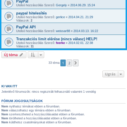
PayPal
Utolsó hozzászólás Szerző:
Gergely
«
2014.06.29. 15:24
paypal hitelesítés
Utolsó hozzászólás Szerző:
gerlice
«
2014.04.21. 21:29
Válaszok:
2
PayPal API
Utolsó hozzászólás Szerző:
weissar88
«
2014.03.13. 16:22
Tranzakciós limit elérése (nincs válasz) HELP!
Utolsó hozzászólás Szerző:
feerke
«
2014.02.01. 22:38
Válaszok:
11
Új téma
1
2
Következő
33 téma
Ugrás
KI VAN ITT
Jelenlévő fórumozók: nincs regisztrált felhasználó valamint 1 vendég
FÓRUM JOGOSULTSÁGOK
Nem
nyithatsz témákat ebben a fórumban.
Nem
válaszolhatsz egy témára ebben a fórumban.
Nem
szerkesztheted a hozzászólásaidat ebben a fórumban.
Nem
törölheted a hozzászólásaidat ebben a fórumban.
Nem
küldhetsz csatolmányokat ebben a fórumban.