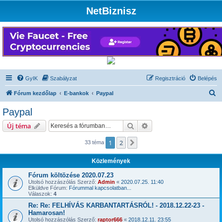
NetBiznisz
GyIK
Szabályzat
Regisztráció
Belépés
K
Fórum kezdőlap
E-bankok
Paypal
e
Paypal
r
Keresés
Részletes keresés
Új téma
e
s
1
2
Következő
33 téma
é
Közlemények
s
Fórum költözése 2020.07.23
Utolsó hozzászólás Szerző:
Admin
«
2020.07.25. 11:40
Elküldve Fórum:
Fórummal kapcsolatban...
Válaszok:
4
Re: Re: FELHÍVÁS KARBANTARTÁSRÓL! - 2018.12.22-23 -
Hamarosan!
Utolsó hozzászólás Szerző:
raptor666
«
2018.12.11. 23:55