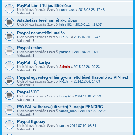
PayPal Limit Teljes Eltörlése
Utolsó hozzászólás Szerző:
punnmass
«
2016.02.28. 17:48
Válaszok:
7
Adathalász levél ismét akcióban
Utolsó hozzászólás Szerző:
kriszti92
«
2016.01.24. 19:37
Paypal nemzetközi utalás
Utolsó hozzászólás Szerző:
FRU5T
«
2015.07.30. 15:42
Válaszok:
3
Paypal utalás
Utolsó hozzászólás Szerző:
patrasz
«
2015.06.27. 15:11
Válaszok:
2
PayPal - Új kártya
Utolsó hozzászólás Szerző:
Admin
«
2015.02.26. 09:23
Válaszok:
12
Paypal egyenleg villámgyors feltöltése! Hasonló az AP-hez!
Utolsó hozzászólás Szerző:
FRU5T
«
2014.12.06. 14:09
Válaszok:
7
Paypal VCC
Utolsó hozzászólás Szerző:
Daisy40
«
2014.11.16. 20:23
Válaszok:
1
PAYPAL withdraw(kifizetés) 3. napja PENDING.
Utolsó hozzászólás Szerző:
fabian_ilona
«
2014.07.22. 22:28
Válaszok:
7
Paypal-Egopay
Utolsó hozzászólás Szerző:
tacsi
«
2014.07.10. 08:31
Válaszok:
1