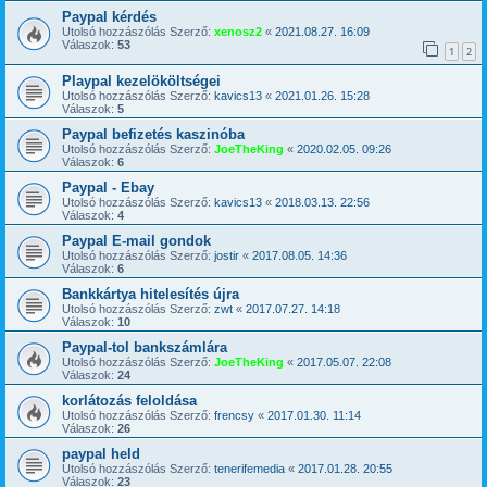
Paypal kérdés
Utolsó hozzászólás Szerző:
xenosz2
«
2021.08.27. 16:09
Válaszok:
53
1
2
Playpal kezelököltségei
Utolsó hozzászólás Szerző:
kavics13
«
2021.01.26. 15:28
Válaszok:
5
Paypal befizetés kaszinóba
Utolsó hozzászólás Szerző:
JoeTheKing
«
2020.02.05. 09:26
Válaszok:
6
Paypal - Ebay
Utolsó hozzászólás Szerző:
kavics13
«
2018.03.13. 22:56
Válaszok:
4
Paypal E-mail gondok
Utolsó hozzászólás Szerző:
jostir
«
2017.08.05. 14:36
Válaszok:
6
Bankkártya hitelesítés újra
Utolsó hozzászólás Szerző:
zwt
«
2017.07.27. 14:18
Válaszok:
10
Paypal-tol bankszámlára
Utolsó hozzászólás Szerző:
JoeTheKing
«
2017.05.07. 22:08
Válaszok:
24
korlátozás feloldása
Utolsó hozzászólás Szerző:
frencsy
«
2017.01.30. 11:14
Válaszok:
26
paypal held
Utolsó hozzászólás Szerző:
tenerifemedia
«
2017.01.28. 20:55
Válaszok:
23