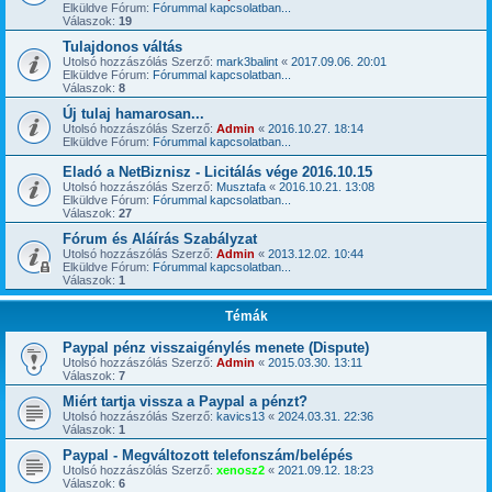
Elküldve Fórum:
Fórummal kapcsolatban...
Válaszok:
19
Tulajdonos váltás
Utolsó hozzászólás Szerző:
mark3balint
«
2017.09.06. 20:01
Elküldve Fórum:
Fórummal kapcsolatban...
Válaszok:
8
Új tulaj hamarosan...
Utolsó hozzászólás Szerző:
Admin
«
2016.10.27. 18:14
Elküldve Fórum:
Fórummal kapcsolatban...
Eladó a NetBiznisz - Licitálás vége 2016.10.15
Utolsó hozzászólás Szerző:
Musztafa
«
2016.10.21. 13:08
Elküldve Fórum:
Fórummal kapcsolatban...
Válaszok:
27
Fórum és Aláírás Szabályzat
Utolsó hozzászólás Szerző:
Admin
«
2013.12.02. 10:44
Elküldve Fórum:
Fórummal kapcsolatban...
Válaszok:
1
Témák
Paypal pénz visszaigénylés menete (Dispute)
Utolsó hozzászólás Szerző:
Admin
«
2015.03.30. 13:11
Válaszok:
7
Miért tartja vissza a Paypal a pénzt?
Utolsó hozzászólás Szerző:
kavics13
«
2024.03.31. 22:36
Válaszok:
1
Paypal - Megváltozott telefonszám/belépés
Utolsó hozzászólás Szerző:
xenosz2
«
2021.09.12. 18:23
Válaszok:
6