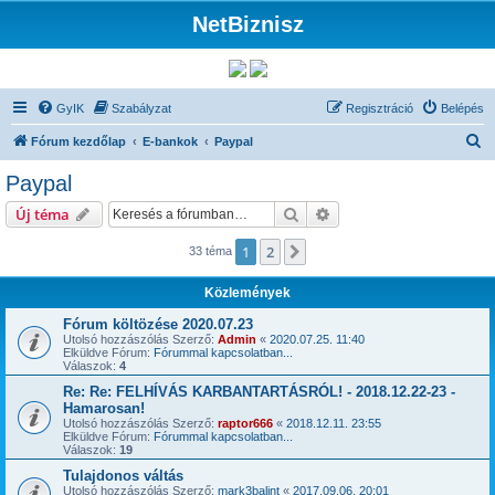
NetBiznisz
GyIK
Szabályzat
Regisztráció
Belépés
K
Fórum kezdőlap
E-bankok
Paypal
e
Paypal
r
Keresés
Részletes keresés
Új téma
e
s
1
2
Következő
33 téma
é
Közlemények
s
Fórum költözése 2020.07.23
Utolsó hozzászólás Szerző:
Admin
«
2020.07.25. 11:40
Elküldve Fórum:
Fórummal kapcsolatban...
Válaszok:
4
Re: Re: FELHÍVÁS KARBANTARTÁSRÓL! - 2018.12.22-23 -
Hamarosan!
Utolsó hozzászólás Szerző:
raptor666
«
2018.12.11. 23:55
Elküldve Fórum:
Fórummal kapcsolatban...
Válaszok:
19
Tulajdonos váltás
Utolsó hozzászólás Szerző:
mark3balint
«
2017.09.06. 20:01