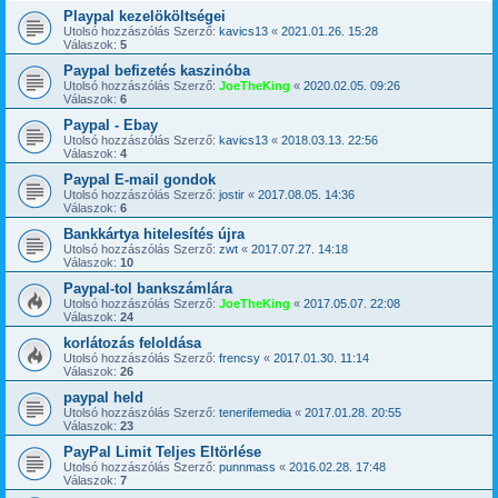
Playpal kezelököltségei
Utolsó hozzászólás Szerző:
kavics13
«
2021.01.26. 15:28
Válaszok:
5
Paypal befizetés kaszinóba
Utolsó hozzászólás Szerző:
JoeTheKing
«
2020.02.05. 09:26
Válaszok:
6
Paypal - Ebay
Utolsó hozzászólás Szerző:
kavics13
«
2018.03.13. 22:56
Válaszok:
4
Paypal E-mail gondok
Utolsó hozzászólás Szerző:
jostir
«
2017.08.05. 14:36
Válaszok:
6
Bankkártya hitelesítés újra
Utolsó hozzászólás Szerző:
zwt
«
2017.07.27. 14:18
Válaszok:
10
Paypal-tol bankszámlára
Utolsó hozzászólás Szerző:
JoeTheKing
«
2017.05.07. 22:08
Válaszok:
24
korlátozás feloldása
Utolsó hozzászólás Szerző:
frencsy
«
2017.01.30. 11:14
Válaszok:
26
paypal held
Utolsó hozzászólás Szerző:
tenerifemedia
«
2017.01.28. 20:55
Válaszok:
23
PayPal Limit Teljes Eltörlése
Utolsó hozzászólás Szerző:
punnmass
«
2016.02.28. 17:48
Válaszok:
7