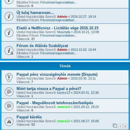
Elküldve Fórum:
Fórummal kapcsolatban...
Válaszok:
8
Új tulaj hamarosan...
Utolsó hozzászólás Szerző:
Admin
«
2016.10.27. 18:14
Elküldve Fórum:
Fórummal kapcsolatban...
Eladó a NetBiznisz - Licitálás vége 2016.10.15
Utolsó hozzászólás Szerző:
Musztafa
«
2016.10.21. 13:08
Elküldve Fórum:
Fórummal kapcsolatban...
Válaszok:
27
Fórum és Aláírás Szabályzat
Utolsó hozzászólás Szerző:
Admin
«
2013.12.02. 10:44
Elküldve Fórum:
Fórummal kapcsolatban...
Válaszok:
1
Témák
Paypal pénz visszaigénylés menete (Dispute)
Utolsó hozzászólás Szerző:
Admin
«
2015.03.30. 13:11
Válaszok:
7
Miért tartja vissza a Paypal a pénzt?
Utolsó hozzászólás Szerző:
kavics13
«
2024.03.31. 22:36
Válaszok:
1
Paypal - Megváltozott telefonszám/belépés
Utolsó hozzászólás Szerző:
xenosz2
«
2021.09.12. 18:23
Válaszok:
6
Paypal kérdés
Utolsó hozzászólás Szerző:
xenosz2
«
2021.08.27. 16:09
Válaszok:
53
1
2