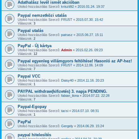
Adathalász levél ismét akcióban
Utolsó hozzászólás Szerző:
kriszti92
«
2016.01.24. 19:37
Paypal nemzetközi utalás
Utolsó hozzászólás Szerző:
FRU5T
«
2015.07.30. 15:42
Válaszok:
3
Paypal utalás
Utolsó hozzászólás Szerző:
patrasz
«
2015.06.27. 15:11
Válaszok:
2
PayPal - Új kártya
Utolsó hozzászólás Szerző:
Admin
«
2015.02.26. 09:23
Válaszok:
12
Paypal egyenleg villámgyors feltöltése! Hasonló az AP-hez!
Utolsó hozzászólás Szerző:
FRU5T
«
2014.12.06. 14:09
Válaszok:
7
Paypal VCC
Utolsó hozzászólás Szerző:
Daisy40
«
2014.11.16. 20:23
Válaszok:
1
PAYPAL withdraw(kifizetés) 3. napja PENDING.
Utolsó hozzászólás Szerző:
fabian_ilona
«
2014.07.22. 22:28
Válaszok:
7
Paypal-Egopay
Utolsó hozzászólás Szerző:
tacsi
«
2014.07.10. 08:31
Válaszok:
1
PayPal
Utolsó hozzászólás Szerző:
Gergely
«
2014.06.29. 15:24
paypal hitelesítés
Utolsó hozzászólás Szerző:
gerlice
«
2014.04.21. 21:29