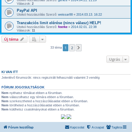
Válaszok:
2
PayPal API
Utolsó hozzászólás Szerző:
weissar88
«
2014.03.13. 16:22
Tranzakciós limit elérése (nincs válasz) HELP!
Utolsó hozzászólás Szerző:
feerke
«
2014.02.01. 22:38
Válaszok:
11
Új téma
1
2
Következő
33 téma
Ugrás
KI VAN ITT
Jelenlévő fórumozók: nincs regisztrált felhasználó valamint 3 vendég
FÓRUM JOGOSULTSÁGOK
Nem
nyithatsz témákat ebben a fórumban.
Nem
válaszolhatsz egy témára ebben a fórumban.
Nem
szerkesztheted a hozzászólásaidat ebben a fórumban.
Nem
törölheted a hozzászólásaidat ebben a fórumban.
Nem
küldhetsz csatolmányokat ebben a fórumban.
Fórum kezdőlap
Kapcsolat
A csapat
Taglista