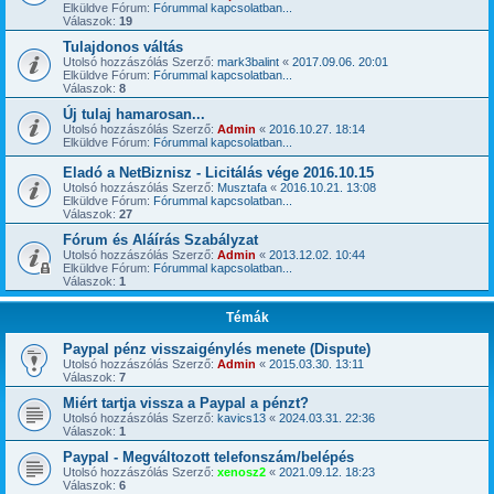
Elküldve Fórum:
Fórummal kapcsolatban...
Válaszok:
19
Tulajdonos váltás
Utolsó hozzászólás Szerző:
mark3balint
«
2017.09.06. 20:01
Elküldve Fórum:
Fórummal kapcsolatban...
Válaszok:
8
Új tulaj hamarosan...
Utolsó hozzászólás Szerző:
Admin
«
2016.10.27. 18:14
Elküldve Fórum:
Fórummal kapcsolatban...
Eladó a NetBiznisz - Licitálás vége 2016.10.15
Utolsó hozzászólás Szerző:
Musztafa
«
2016.10.21. 13:08
Elküldve Fórum:
Fórummal kapcsolatban...
Válaszok:
27
Fórum és Aláírás Szabályzat
Utolsó hozzászólás Szerző:
Admin
«
2013.12.02. 10:44
Elküldve Fórum:
Fórummal kapcsolatban...
Válaszok:
1
Témák
Paypal pénz visszaigénylés menete (Dispute)
Utolsó hozzászólás Szerző:
Admin
«
2015.03.30. 13:11
Válaszok:
7
Miért tartja vissza a Paypal a pénzt?
Utolsó hozzászólás Szerző:
kavics13
«
2024.03.31. 22:36
Válaszok:
1
Paypal - Megváltozott telefonszám/belépés
Utolsó hozzászólás Szerző:
xenosz2
«
2021.09.12. 18:23
Válaszok:
6