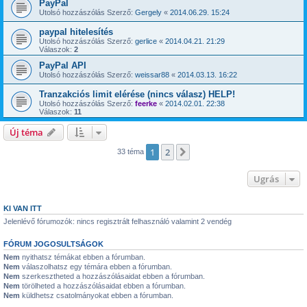
PayPal
Utolsó hozzászólás Szerző:
Gergely
«
2014.06.29. 15:24
paypal hitelesítés
Utolsó hozzászólás Szerző:
gerlice
«
2014.04.21. 21:29
Válaszok:
2
PayPal API
Utolsó hozzászólás Szerző:
weissar88
«
2014.03.13. 16:22
Tranzakciós limit elérése (nincs válasz) HELP!
Utolsó hozzászólás Szerző:
feerke
«
2014.02.01. 22:38
Válaszok:
11
Új téma
1
2
Következő
33 téma
Ugrás
KI VAN ITT
Jelenlévő fórumozók: nincs regisztrált felhasználó valamint 2 vendég
FÓRUM JOGOSULTSÁGOK
Nem
nyithatsz témákat ebben a fórumban.
Nem
válaszolhatsz egy témára ebben a fórumban.
Nem
szerkesztheted a hozzászólásaidat ebben a fórumban.
Nem
törölheted a hozzászólásaidat ebben a fórumban.
Nem
küldhetsz csatolmányokat ebben a fórumban.