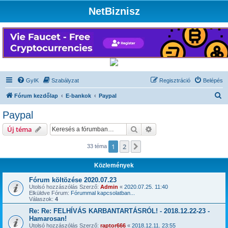
NetBiznisz
GyIK
Szabályzat
Regisztráció
Belépés
K
Fórum kezdőlap
E-bankok
Paypal
e
Paypal
r
Keresés
Részletes keresés
Új téma
e
s
1
2
Következő
33 téma
é
Közlemények
s
Fórum költözése 2020.07.23
Utolsó hozzászólás Szerző:
Admin
«
2020.07.25. 11:40
Elküldve Fórum:
Fórummal kapcsolatban...
Válaszok:
4
Re: Re: FELHÍVÁS KARBANTARTÁSRÓL! - 2018.12.22-23 -
Hamarosan!
Utolsó hozzászólás Szerző:
raptor666
«
2018.12.11. 23:55