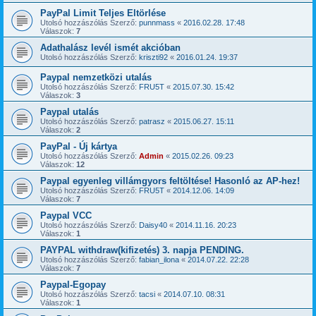
PayPal Limit Teljes Eltörlése
Utolsó hozzászólás Szerző:
punnmass
«
2016.02.28. 17:48
Válaszok:
7
Adathalász levél ismét akcióban
Utolsó hozzászólás Szerző:
kriszti92
«
2016.01.24. 19:37
Paypal nemzetközi utalás
Utolsó hozzászólás Szerző:
FRU5T
«
2015.07.30. 15:42
Válaszok:
3
Paypal utalás
Utolsó hozzászólás Szerző:
patrasz
«
2015.06.27. 15:11
Válaszok:
2
PayPal - Új kártya
Utolsó hozzászólás Szerző:
Admin
«
2015.02.26. 09:23
Válaszok:
12
Paypal egyenleg villámgyors feltöltése! Hasonló az AP-hez!
Utolsó hozzászólás Szerző:
FRU5T
«
2014.12.06. 14:09
Válaszok:
7
Paypal VCC
Utolsó hozzászólás Szerző:
Daisy40
«
2014.11.16. 20:23
Válaszok:
1
PAYPAL withdraw(kifizetés) 3. napja PENDING.
Utolsó hozzászólás Szerző:
fabian_ilona
«
2014.07.22. 22:28
Válaszok:
7
Paypal-Egopay
Utolsó hozzászólás Szerző:
tacsi
«
2014.07.10. 08:31
Válaszok:
1