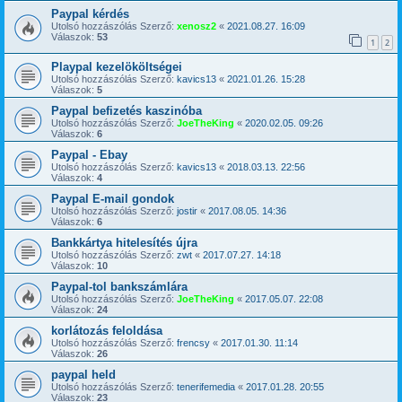
Paypal kérdés
Utolsó hozzászólás Szerző:
xenosz2
«
2021.08.27. 16:09
Válaszok:
53
1
2
Playpal kezelököltségei
Utolsó hozzászólás Szerző:
kavics13
«
2021.01.26. 15:28
Válaszok:
5
Paypal befizetés kaszinóba
Utolsó hozzászólás Szerző:
JoeTheKing
«
2020.02.05. 09:26
Válaszok:
6
Paypal - Ebay
Utolsó hozzászólás Szerző:
kavics13
«
2018.03.13. 22:56
Válaszok:
4
Paypal E-mail gondok
Utolsó hozzászólás Szerző:
jostir
«
2017.08.05. 14:36
Válaszok:
6
Bankkártya hitelesítés újra
Utolsó hozzászólás Szerző:
zwt
«
2017.07.27. 14:18
Válaszok:
10
Paypal-tol bankszámlára
Utolsó hozzászólás Szerző:
JoeTheKing
«
2017.05.07. 22:08
Válaszok:
24
korlátozás feloldása
Utolsó hozzászólás Szerző:
frencsy
«
2017.01.30. 11:14
Válaszok:
26
paypal held
Utolsó hozzászólás Szerző:
tenerifemedia
«
2017.01.28. 20:55
Válaszok:
23