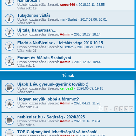
Hamarosan!
Utolsó hozzászólás Szerző:
raptor666
«
2018.12.11. 23:55
Válaszok:
19
Tulajdonos váltás
Utolsó hozzászólás Szerző:
mark3balint
«
2017.09.06. 20:01
Válaszok:
8
Új tulaj hamarosan...
Utolsó hozzászólás Szerző:
Admin
«
2016.10.27. 18:14
Eladó a NetBiznisz - Licitálás vége 2016.10.15
Utolsó hozzászólás Szerző:
Musztafa
«
2016.10.21. 13:08
Válaszok:
27
Fórum és Aláírás Szabályzat
Utolsó hozzászólás Szerző:
Admin
«
2013.12.02. 10:44
Válaszok:
1
Témák
Újabb 1 év, gyerünk-gyerünk tovább :)
Utolsó hozzászólás Szerző:
xenosz2
«
2026.05.09. 19:15
Válaszok:
1
Hogyan tegyük jobbá a fórumot?
Utolsó hozzászólás Szerző:
Admin
«
2026.04.21. 11:26
Válaszok:
194
1
4
5
6
7
…
netbiznisz.hu - Segítség - 2024/2025
Utolsó hozzászólás Szerző:
Admin
«
2025.11.16. 23:04
Válaszok:
4
TOPIC újranyitási lehetőségről változások!
Utolsó hozzászólás Szerző:
raptor666
«
2025.10.09. 22:50