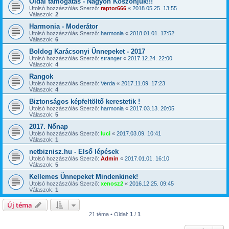
Oldal támogatás - Nagyon Köszönjük!!!
Utolsó hozzászólás Szerző:
raptor666
«
2018.05.25. 13:55
Válaszok:
2
Harmonia - Moderátor
Utolsó hozzászólás Szerző:
harmonia
«
2018.01.01. 17:52
Válaszok:
6
Boldog Karácsonyi Ünnepeket - 2017
Utolsó hozzászólás Szerző:
stranger
«
2017.12.24. 22:00
Válaszok:
4
Rangok
Utolsó hozzászólás Szerző:
Verda
«
2017.11.09. 17:23
Válaszok:
4
Biztonságos képfeltöltő kerestetik !
Utolsó hozzászólás Szerző:
harmonia
«
2017.03.13. 20:05
Válaszok:
5
2017. Nőnap
Utolsó hozzászólás Szerző:
luci
«
2017.03.09. 10:41
Válaszok:
1
netbiznisz.hu - Első lépések
Utolsó hozzászólás Szerző:
Admin
«
2017.01.01. 16:10
Válaszok:
5
Kellemes Ünnepeket Mindenkinek!
Utolsó hozzászólás Szerző:
xenosz2
«
2016.12.25. 09:45
Válaszok:
1
Új téma
21 téma • Oldal:
1
/
1