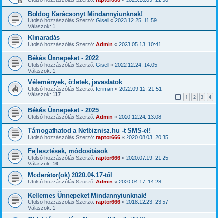
Boldog Karácsonyt Mindannyiunknak!
Utolsó hozzászólás Szerző:
Gisell
«
2023.12.25. 11:59
Válaszok:
1
Kimaradás
Utolsó hozzászólás Szerző:
Admin
«
2023.05.13. 10:41
Békés Ünnepeket - 2022
Utolsó hozzászólás Szerző:
Gisell
«
2022.12.24. 14:05
Válaszok:
1
Vélemények, ötletek, javaslatok
Utolsó hozzászólás Szerző:
feriman
«
2022.09.12. 21:51
Válaszok:
117
1
2
3
4
Békés Ünnepeket - 2025
Utolsó hozzászólás Szerző:
Admin
«
2020.12.24. 13:08
Támogathatod a Netbiznisz.hu -t SMS-el!
Utolsó hozzászólás Szerző:
raptor666
«
2020.08.03. 20:35
Fejlesztések, módosítások
Utolsó hozzászólás Szerző:
raptor666
«
2020.07.19. 21:25
Válaszok:
16
Moderátor(ok) 2020.04.17-től
Utolsó hozzászólás Szerző:
Admin
«
2020.04.17. 14:28
Kellemes Ünnepeket Mindannyiunknak!
Utolsó hozzászólás Szerző:
raptor666
«
2018.12.23. 23:57
Válaszok:
1