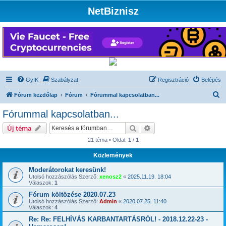
NetBiznisz
GyIK
Szabályzat
Regisztráció
Belépés
K
Fórum kezdőlap
Fórum
Fórummal kapcsolatban...
e
Fórummal kapcsolatban...
r
Keresés
Részletes keresés
Új téma
e
21 téma • Oldal:
1
/
1
s
Közlemények
é
s
Moderátorokat keresünk!
Utolsó hozzászólás Szerző:
xenosz2
«
2025.11.19. 18:04
Válaszok:
1
Fórum költözése 2020.07.23
Utolsó hozzászólás Szerző:
Admin
«
2020.07.25. 11:40
Válaszok:
4
Re: Re: FELHÍVÁS KARBANTARTÁSRÓL! - 2018.12.22-23 -