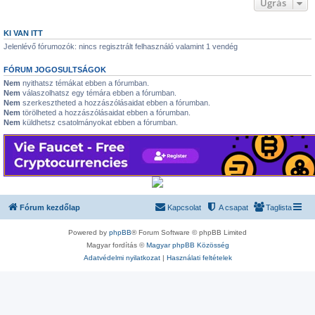
Ugrás
KI VAN ITT
Jelenlévő fórumozók: nincs regisztrált felhasználó valamint 1 vendég
FÓRUM JOGOSULTSÁGOK
Nem
nyithatsz témákat ebben a fórumban.
Nem
válaszolhatsz egy témára ebben a fórumban.
Nem
szerkesztheted a hozzászólásaidat ebben a fórumban.
Nem
törölheted a hozzászólásaidat ebben a fórumban.
Nem
küldhetsz csatolmányokat ebben a fórumban.
Fórum kezdőlap
Kapcsolat
A csapat
Taglista
Powered by
phpBB
® Forum Software © phpBB Limited
Magyar fordítás ©
Magyar phpBB Közösség
Adatvédelmi nyilatkozat
|
Használati feltételek