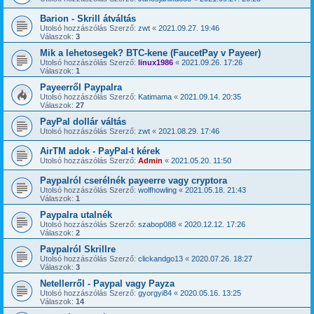
Barion - Skrill átváltás
Utolsó hozzászólás Szerző:
zwt
«
2021.09.27. 19:46
Válaszok:
3
Mik a lehetosegek? BTC-kene (FaucetPay v Payeer)
Utolsó hozzászólás Szerző:
linux1986
«
2021.09.26. 17:26
Válaszok:
1
Payeerről Paypalra
Utolsó hozzászólás Szerző:
Katimama
«
2021.09.14. 20:35
Válaszok:
27
PayPal dollár váltás
Utolsó hozzászólás Szerző:
zwt
«
2021.08.29. 17:46
AirTM adok - PayPal-t kérek
Utolsó hozzászólás Szerző:
Admin
«
2021.05.20. 11:50
Paypalról cserélnék payeerre vagy cryptora
Utolsó hozzászólás Szerző:
wolfhowling
«
2021.05.18. 21:43
Válaszok:
1
Paypalra utalnék
Utolsó hozzászólás Szerző:
szabop088
«
2020.12.12. 17:26
Válaszok:
2
Paypalról Skrillre
Utolsó hozzászólás Szerző:
clickandgo13
«
2020.07.26. 18:27
Válaszok:
3
Netellerről - Paypal vagy Payza
Utolsó hozzászólás Szerző:
gyorgyi84
«
2020.05.16. 13:25
Válaszok:
14