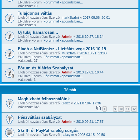
Elküldve Fórum:
Fórummal kapcsolatban...
Válaszok:
19
Tulajdonos váltás
Utolsó hozzászólás Szerző:
mark3balint
«
2017.09.06. 20:01
Elküldve Fórum:
Fórummal kapcsolatban...
Válaszok:
8
Új tulaj hamarosan...
Utolsó hozzászólás Szerző:
Admin
«
2016.10.27. 18:14
Elküldve Fórum:
Fórummal kapcsolatban...
Eladó a NetBiznisz - Licitálás vége 2016.10.15
Utolsó hozzászólás Szerző:
Musztafa
«
2016.10.21. 13:08
Elküldve Fórum:
Fórummal kapcsolatban...
Válaszok:
27
Fórum és Aláírás Szabályzat
Utolsó hozzászólás Szerző:
Admin
«
2013.12.02. 10:44
Elküldve Fórum:
Fórummal kapcsolatban...
Válaszok:
1
Témák
Megbízható felhasználóink
Utolsó hozzászólás Szerző:
Gabx
«
2021.07.04. 17:36
Válaszok:
348
1
9
10
11
12
…
Pénzváltási szabályzat
Utolsó hozzászólás Szerző:
Admin
«
2010.09.21. 17:57
Skrill-ről PayPal-ra elég sürgős
Utolsó hozzászólás Szerző:
palatyim
«
2025.03.15. 20:50