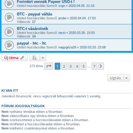
Forintért vennék Payeer USD-t !
Utolsó hozzászólás Szerző:
srgo
«
2020.04.05. 21:16
BTC - paypal váltás
Utolsó hozzászólás Szerző:
jerdei
«
2020.04.04. 17:53
Válaszok:
17
BTC-t vásárolnék
Utolsó hozzászólás Szerző:
tacsi
«
2020.03.26. 15:03
Válaszok:
14
paypal - btc - ltc
Utolsó hozzászólás Szerző:
nagygéza26
«
2020.03.20. 23:08
Új téma
Oldal:
1
/
7
1
2
3
4
5
7
Következő
173 téma
…
Ugrás
KI VAN ITT
Jelenlévő fórumozók: nincs regisztrált felhasználó valamint 1 vendég
FÓRUM JOGOSULTSÁGOK
Nem
nyithatsz témákat ebben a fórumban.
Nem
válaszolhatsz egy témára ebben a fórumban.
Nem
szerkesztheted a hozzászólásaidat ebben a fórumban.
Nem
törölheted a hozzászólásaidat ebben a fórumban.
Nem
küldhetsz csatolmányokat ebben a fórumban.