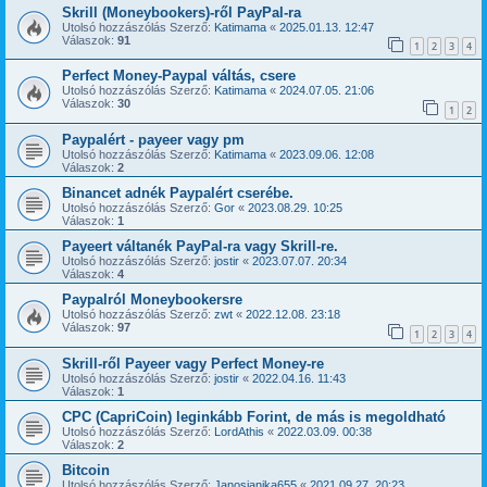
Skrill (Moneybookers)-ről PayPal-ra
Utolsó hozzászólás Szerző:
Katimama
«
2025.01.13. 12:47
Válaszok:
91
1
2
3
4
Perfect Money-Paypal váltás, csere
Utolsó hozzászólás Szerző:
Katimama
«
2024.07.05. 21:06
Válaszok:
30
1
2
Paypalért - payeer vagy pm
Utolsó hozzászólás Szerző:
Katimama
«
2023.09.06. 12:08
Válaszok:
2
Binancet adnék Paypalért cserébe.
Utolsó hozzászólás Szerző:
Gor
«
2023.08.29. 10:25
Válaszok:
1
Payeert váltanék PayPal-ra vagy Skrill-re.
Utolsó hozzászólás Szerző:
jostir
«
2023.07.07. 20:34
Válaszok:
4
Paypalról Moneybookersre
Utolsó hozzászólás Szerző:
zwt
«
2022.12.08. 23:18
Válaszok:
97
1
2
3
4
Skrill-ről Payeer vagy Perfect Money-re
Utolsó hozzászólás Szerző:
jostir
«
2022.04.16. 11:43
Válaszok:
1
CPC (CapriCoin) leginkább Forint, de más is megoldható
Utolsó hozzászólás Szerző:
LordAthis
«
2022.03.09. 00:38
Válaszok:
2
Bitcoin
Utolsó hozzászólás Szerző:
Janosjanika655
«
2021.09.27. 20:23