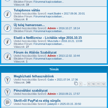
Elküldve Fórum:
Fórummal kapcsolatban...
Válaszok:
19
Tulajdonos váltás
Utolsó hozzászólás Szerző:
mark3balint
«
2017.09.06. 20:01
Elküldve Fórum:
Fórummal kapcsolatban...
Válaszok:
8
Új tulaj hamarosan...
Utolsó hozzászólás Szerző:
Admin
«
2016.10.27. 18:14
Elküldve Fórum:
Fórummal kapcsolatban...
Eladó a NetBiznisz - Licitálás vége 2016.10.15
Utolsó hozzászólás Szerző:
Musztafa
«
2016.10.21. 13:08
Elküldve Fórum:
Fórummal kapcsolatban...
Válaszok:
27
Fórum és Aláírás Szabályzat
Utolsó hozzászólás Szerző:
Admin
«
2013.12.02. 10:44
Elküldve Fórum:
Fórummal kapcsolatban...
Válaszok:
1
Témák
Megbízható felhasználóink
Utolsó hozzászólás Szerző:
Gabx
«
2021.07.04. 17:36
Válaszok:
348
1
9
10
11
12
…
Pénzváltási szabályzat
Utolsó hozzászólás Szerző:
Admin
«
2010.09.21. 17:57
Skrill-ről PayPal-ra elég sürgős
Utolsó hozzászólás Szerző:
palatyim
«
2025.03.15. 20:50