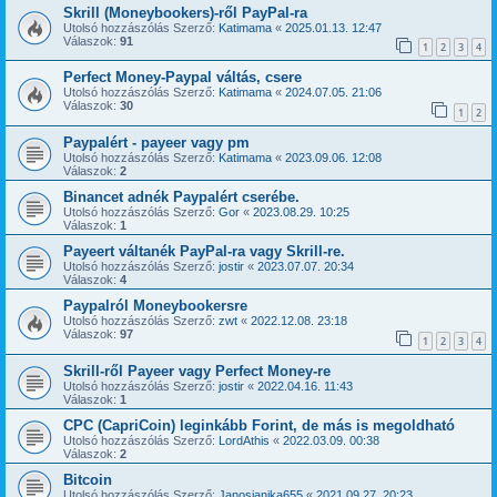
Skrill (Moneybookers)-ről PayPal-ra
Utolsó hozzászólás Szerző:
Katimama
«
2025.01.13. 12:47
Válaszok:
91
1
2
3
4
Perfect Money-Paypal váltás, csere
Utolsó hozzászólás Szerző:
Katimama
«
2024.07.05. 21:06
Válaszok:
30
1
2
Paypalért - payeer vagy pm
Utolsó hozzászólás Szerző:
Katimama
«
2023.09.06. 12:08
Válaszok:
2
Binancet adnék Paypalért cserébe.
Utolsó hozzászólás Szerző:
Gor
«
2023.08.29. 10:25
Válaszok:
1
Payeert váltanék PayPal-ra vagy Skrill-re.
Utolsó hozzászólás Szerző:
jostir
«
2023.07.07. 20:34
Válaszok:
4
Paypalról Moneybookersre
Utolsó hozzászólás Szerző:
zwt
«
2022.12.08. 23:18
Válaszok:
97
1
2
3
4
Skrill-ről Payeer vagy Perfect Money-re
Utolsó hozzászólás Szerző:
jostir
«
2022.04.16. 11:43
Válaszok:
1
CPC (CapriCoin) leginkább Forint, de más is megoldható
Utolsó hozzászólás Szerző:
LordAthis
«
2022.03.09. 00:38
Válaszok:
2
Bitcoin
Utolsó hozzászólás Szerző:
Janosjanika655
«
2021.09.27. 20:23