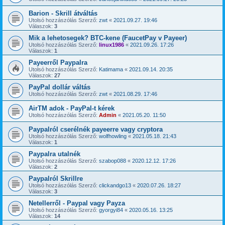
Barion - Skrill átváltás
Utolsó hozzászólás Szerző:
zwt
«
2021.09.27. 19:46
Válaszok:
3
Mik a lehetosegek? BTC-kene (FaucetPay v Payeer)
Utolsó hozzászólás Szerző:
linux1986
«
2021.09.26. 17:26
Válaszok:
1
Payeerről Paypalra
Utolsó hozzászólás Szerző:
Katimama
«
2021.09.14. 20:35
Válaszok:
27
PayPal dollár váltás
Utolsó hozzászólás Szerző:
zwt
«
2021.08.29. 17:46
AirTM adok - PayPal-t kérek
Utolsó hozzászólás Szerző:
Admin
«
2021.05.20. 11:50
Paypalról cserélnék payeerre vagy cryptora
Utolsó hozzászólás Szerző:
wolfhowling
«
2021.05.18. 21:43
Válaszok:
1
Paypalra utalnék
Utolsó hozzászólás Szerző:
szabop088
«
2020.12.12. 17:26
Válaszok:
2
Paypalról Skrillre
Utolsó hozzászólás Szerző:
clickandgo13
«
2020.07.26. 18:27
Válaszok:
3
Netellerről - Paypal vagy Payza
Utolsó hozzászólás Szerző:
gyorgyi84
«
2020.05.16. 13:25
Válaszok:
14