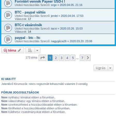
Forintért vennék Payeer USD-t !
Utolsó hozzászólás Szerző:
srgo
«
2020.04.05. 21:16
BTC - paypal váltás
Utolsó hozzászólás Szerző:
jerdei
«
2020.04.04. 17:53
Válaszok:
17
BTC-t vásárolnék
Utolsó hozzászólás Szerző:
tacsi
«
2020.03.26. 15:03
Válaszok:
14
paypal - btc - ltc
Utolsó hozzászólás Szerző:
nagygéza26
«
2020.03.20. 23:08
Új téma
Oldal:
1
/
7
1
2
3
4
5
7
Következő
173 téma
…
Ugrás
KI VAN ITT
Jelenlévő fórumozók: nincs regisztrált felhasználó valamint 3 vendég
FÓRUM JOGOSULTSÁGOK
Nem
nyithatsz témákat ebben a fórumban.
Nem
válaszolhatsz egy témára ebben a fórumban.
Nem
szerkesztheted a hozzászólásaidat ebben a fórumban.
Nem
törölheted a hozzászólásaidat ebben a fórumban.
Nem
küldhetsz csatolmányokat ebben a fórumban.