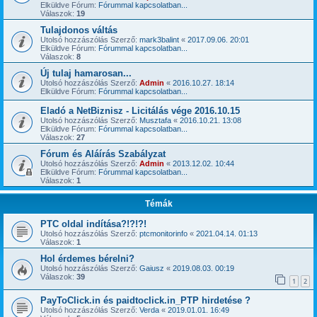
Elküldve Fórum:
Fórummal kapcsolatban...
Válaszok:
19
Tulajdonos váltás
Utolsó hozzászólás Szerző:
mark3balint
«
2017.09.06. 20:01
Elküldve Fórum:
Fórummal kapcsolatban...
Válaszok:
8
Új tulaj hamarosan...
Utolsó hozzászólás Szerző:
Admin
«
2016.10.27. 18:14
Elküldve Fórum:
Fórummal kapcsolatban...
Eladó a NetBiznisz - Licitálás vége 2016.10.15
Utolsó hozzászólás Szerző:
Musztafa
«
2016.10.21. 13:08
Elküldve Fórum:
Fórummal kapcsolatban...
Válaszok:
27
Fórum és Aláírás Szabályzat
Utolsó hozzászólás Szerző:
Admin
«
2013.12.02. 10:44
Elküldve Fórum:
Fórummal kapcsolatban...
Válaszok:
1
Témák
PTC oldal indítása?!?!?!
Utolsó hozzászólás Szerző:
ptcmonitorinfo
«
2021.04.14. 01:13
Válaszok:
1
Hol érdemes bérelni?
Utolsó hozzászólás Szerző:
Gaiusz
«
2019.08.03. 00:19
Válaszok:
39
1
2
PayToClick.in és paidtoclick.in_PTP hirdetése ?
Utolsó hozzászólás Szerző:
Verda
«
2019.01.01. 16:49