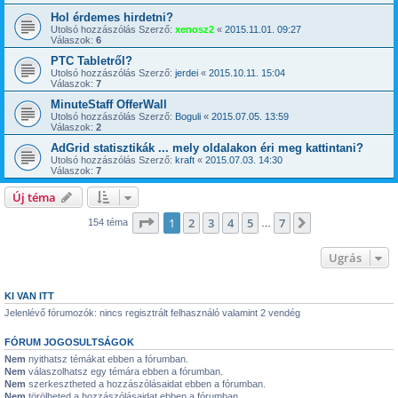
Hol érdemes hirdetni?
Utolsó hozzászólás Szerző:
xenosz2
«
2015.11.01. 09:27
Válaszok:
6
PTC Tabletről?
Utolsó hozzászólás Szerző:
jerdei
«
2015.10.11. 15:04
Válaszok:
7
MinuteStaff OfferWall
Utolsó hozzászólás Szerző:
Boguli
«
2015.07.05. 13:59
Válaszok:
2
AdGrid statisztikák ... mely oldalakon éri meg kattintani?
Utolsó hozzászólás Szerző:
kraft
«
2015.07.03. 14:30
Válaszok:
7
Új téma
Oldal:
1
/
7
1
2
3
4
5
7
Következő
154 téma
…
Ugrás
KI VAN ITT
Jelenlévő fórumozók: nincs regisztrált felhasználó valamint 2 vendég
FÓRUM JOGOSULTSÁGOK
Nem
nyithatsz témákat ebben a fórumban.
Nem
válaszolhatsz egy témára ebben a fórumban.
Nem
szerkesztheted a hozzászólásaidat ebben a fórumban.
Nem
törölheted a hozzászólásaidat ebben a fórumban.