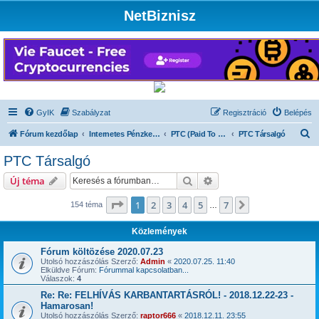
NetBiznisz
GyIK
Szabályzat
Regisztráció
Belépés
K
Fórum kezdőlap
Internetes Pénzkeresés
PTC (Paid To Click)
PTC Társalgó
e
PTC Társalgó
r
Keresés
Részletes keresés
Új téma
e
s
Oldal:
1
/
7
1
2
3
4
5
7
Következő
154 téma
…
é
Közlemények
s
Fórum költözése 2020.07.23
Utolsó hozzászólás Szerző:
Admin
«
2020.07.25. 11:40
Elküldve Fórum:
Fórummal kapcsolatban...
Válaszok:
4
Re: Re: FELHÍVÁS KARBANTARTÁSRÓL! - 2018.12.22-23 -
Hamarosan!
Utolsó hozzászólás Szerző:
raptor666
«
2018.12.11. 23:55