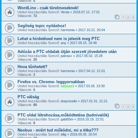
Válaszok:
5
WordLinx - csak türelmeseknek!
Utolsó hozzászólás Szerző:
Verda
«
2018.07.12. 17:01
Válaszok:
72
1
2
3
Segítség topic nyitáshoz!
Utolsó hozzászólás Szerző:
harmonia
«
2017.10.21. 20:04
Lehet a hirdetésed nem is jelenik meg PTC
Utolsó hozzászólás Szerző:
any
«
2017.09.15. 18:48
Adózás a PTC oldalak útján szerzett jövedelem után
Utolsó hozzászólás Szerző:
patrasz
«
2017.05.02. 15:28
Válaszok:
20
Hova tűnhetett?
Utolsó hozzászólás Szerző:
harmonia
«
2017.04.12. 21:01
Válaszok:
2
Firefox vs. Chrome- leggyorsabban
Utolsó hozzászólás Szerző:
xenosz2
«
2017.03.26. 23:30
Válaszok:
6
PTC válság
Utolsó hozzászólás Szerző:
doqxstudio
«
2017.01.31. 21:21
Válaszok:
80
1
2
3
PTC oldal létrehozása,működtetése (tudnivalók)
Utolsó hozzászólás Szerző:
gabi05m
«
2016.10.19. 22:01
Válaszok:
8
Neobux - miért tud működni, mi a titka???
Utolsó hozzászólás Szerző:
idlig
«
2016.05.05. 20:54
Válaszok:
10