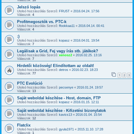
Jelszó lopás
Utolsó hozzászólás Szerző:
FRU5T
«
2016.04.24. 17:56
Válaszok:
4
Profitmegosztók vs. PTC-k
Utolsó hozzászólás Szerző:
ffookkaa11
«
2016.04.14. 00:41
Válaszok:
4
:)
Utolsó hozzászólás Szerző:
kopasz
«
2016.04.01. 19:54
Válaszok:
7
Legálisak a Grid, Fej vagy írás stb. játékok?
Utolsó hozzászólás Szerző:
xenosz2
«
2016.02.25. 13:16
Válaszok:
7
Hirdetői közösség! Elindítottam az oldalt!
Utolsó hozzászólás Szerző:
detros
«
2016.02.23. 18:23
Válaszok:
77
1
2
3
PTC Evolúció
Utolsó hozzászólás Szerző:
pecsenye
«
2016.01.24. 19:57
Válaszok:
13
Saját weboldal készítése - Host, domain, FTP
Utolsó hozzászólás Szerző:
kopasz
«
2016.01.15. 12:11
Saját weboldal készítése - Kifizetési bizonylatok
Utolsó hozzászólás Szerző:
kavics13
«
2016.01.04. 15:54
Válaszok:
12
Flatclix
Utolsó hozzászólás Szerző:
gyula1971
«
2015.11.10. 17:28
Válaszok:
1