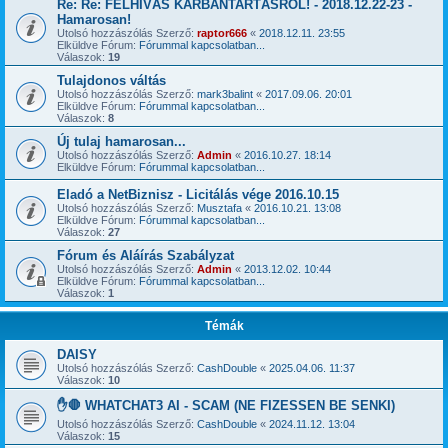
Re: Re: FELHÍVÁS KARBANTARTÁSRÓL! - 2018.12.22-23 -
Hamarosan!
Utolsó hozzászólás Szerző:
raptor666
«
2018.12.11. 23:55
Elküldve Fórum:
Fórummal kapcsolatban...
Válaszok:
19
Tulajdonos váltás
Utolsó hozzászólás Szerző:
mark3balint
«
2017.09.06. 20:01
Elküldve Fórum:
Fórummal kapcsolatban...
Válaszok:
8
Új tulaj hamarosan...
Utolsó hozzászólás Szerző:
Admin
«
2016.10.27. 18:14
Elküldve Fórum:
Fórummal kapcsolatban...
Eladó a NetBiznisz - Licitálás vége 2016.10.15
Utolsó hozzászólás Szerző:
Musztafa
«
2016.10.21. 13:08
Elküldve Fórum:
Fórummal kapcsolatban...
Válaszok:
27
Fórum és Aláírás Szabályzat
Utolsó hozzászólás Szerző:
Admin
«
2013.12.02. 10:44
Elküldve Fórum:
Fórummal kapcsolatban...
Válaszok:
1
Témák
DAISY
Utolsó hozzászólás Szerző:
CashDouble
«
2025.04.06. 11:37
Válaszok:
10
✋🛑 WHATCHAT3 AI - SCAM (NE FIZESSEN BE SENKI)
Utolsó hozzászólás Szerző:
CashDouble
«
2024.11.12. 13:04
Válaszok:
15