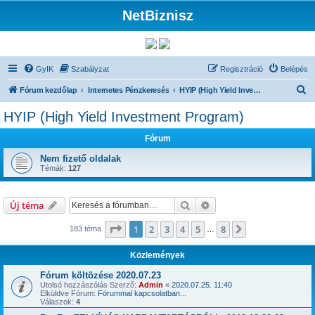
NetBiznisz
GyIK
Szabályzat
Regisztráció
Belépés
K
Fórum kezdőlap
Internetes Pénzkeresés
HYIP (High Yield Investment Program)
e
HYIP (High Yield Investment Program)
r
Fórum
e
s
Nem fizető oldalak
Témák:
127
é
s
Keresés
Részletes keresés
Új téma
Oldal:
1
/
8
1
2
3
4
5
8
Következő
183 téma
…
Közlemények
Fórum költözése 2020.07.23
Utolsó hozzászólás Szerző:
Admin
«
2020.07.25. 11:40
Elküldve Fórum:
Fórummal kapcsolatban...
Válaszok:
4