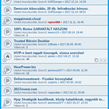
Utolsó hozzászólás Szerző:
GATEurope
«
2017.12.14. 14:29
Demicoin kibocsátás. 20 db. felíratkozási bónusz.
Utolsó hozzászólás Szerző:
GATEurope
«
2017.12.14. 08:51
megainvest.cloud
Utolsó hozzászólás Szerző:
raptor666
«
2017.11.11. 16:45
100% Biztos GARANTÁLT HASZON!
Utolsó hozzászólás Szerző:
kavics13
«
2017.09.14. 19:49
Válaszok:
3
Trusted Bitcoin Doubler
Utolsó hozzászólás Szerző:
GBkata
«
2017.06.09. 09:40
Válaszok:
2
HYIP-n bent ragadt összegek, vissza szerzése!
Utolsó hozzászólás Szerző:
pimmi
«
2017.04.27. 13:18
Válaszok:
46
1
2
HourPower.biz
Utolsó hozzászólás Szerző:
picinova1977
«
2017.04.06. 11:34
Válaszok:
12
Dollarinvestment - Fizetési bizonylattal
Utolsó hozzászólás Szerző:
zzjohns
«
2017.03.30. 15:52
2017invest.com
Utolsó hozzászólás Szerző:
rupazoltan
«
2017.02.12. 20:00
Hyip Stratégiák kezdőknek, közép haladóknak, nagyobb tu...
Utolsó hozzászólás Szerző:
picinova1977
«
2017.01.27. 21:53
Válaszok:
1