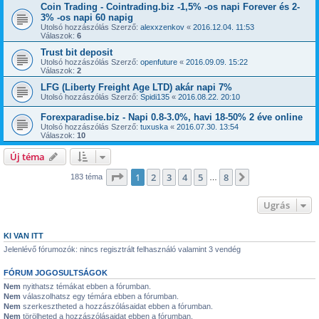
Coin Trading - Cointrading.biz -1,5% -os napi Forever és 2-
3% -os napi 60 napig
Utolsó hozzászólás Szerző:
alexxzenkov
«
2016.12.04. 11:53
Válaszok:
6
Trust bit deposit
Utolsó hozzászólás Szerző:
openfuture
«
2016.09.09. 15:22
Válaszok:
2
LFG (Liberty Freight Age LTD) akár napi 7%
Utolsó hozzászólás Szerző:
Spidi135
«
2016.08.22. 20:10
Forexparadise.biz - Napi 0.8-3.0%, havi 18-50% 2 éve online
Utolsó hozzászólás Szerző:
tuxuska
«
2016.07.30. 13:54
Válaszok:
10
Új téma
Oldal:
1
/
8
1
2
3
4
5
8
Következő
183 téma
…
Ugrás
KI VAN ITT
Jelenlévő fórumozók: nincs regisztrált felhasználó valamint 3 vendég
FÓRUM JOGOSULTSÁGOK
Nem
nyithatsz témákat ebben a fórumban.
Nem
válaszolhatsz egy témára ebben a fórumban.
Nem
szerkesztheted a hozzászólásaidat ebben a fórumban.
Nem
törölheted a hozzászólásaidat ebben a fórumban.