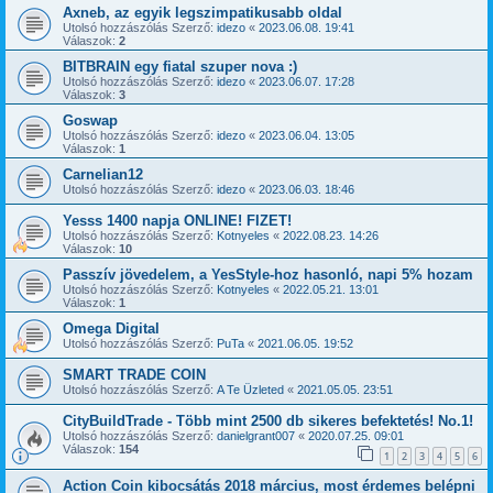
Axneb, az egyik legszimpatikusabb oldal
Utolsó hozzászólás Szerző:
idezo
«
2023.06.08. 19:41
Válaszok:
2
BITBRAIN egy fiatal szuper nova :)
Utolsó hozzászólás Szerző:
idezo
«
2023.06.07. 17:28
Válaszok:
3
Goswap
Utolsó hozzászólás Szerző:
idezo
«
2023.06.04. 13:05
Válaszok:
1
Carnelian12
Utolsó hozzászólás Szerző:
idezo
«
2023.06.03. 18:46
Yesss 1400 napja ONLINE! FIZET!
Utolsó hozzászólás Szerző:
Kotnyeles
«
2022.08.23. 14:26
Válaszok:
10
Passzív jövedelem, a YesStyle-hoz hasonló, napi 5% hozam
Utolsó hozzászólás Szerző:
Kotnyeles
«
2022.05.21. 13:01
Válaszok:
1
Omega Digital
Utolsó hozzászólás Szerző:
PuTa
«
2021.06.05. 19:52
SMART TRADE COIN
Utolsó hozzászólás Szerző:
A Te Üzleted
«
2021.05.05. 23:51
CityBuildTrade - Több mint 2500 db sikeres befektetés! No.1!
Utolsó hozzászólás Szerző:
danielgrant007
«
2020.07.25. 09:01
Válaszok:
154
1
2
3
4
5
6
Action Coin kibocsátás 2018 március, most érdemes belépni