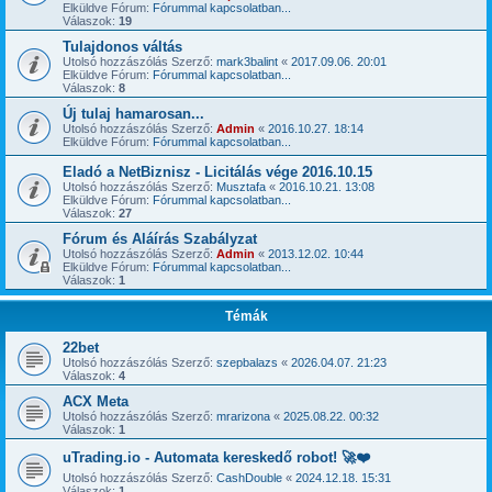
Elküldve Fórum:
Fórummal kapcsolatban...
Válaszok:
19
Tulajdonos váltás
Utolsó hozzászólás Szerző:
mark3balint
«
2017.09.06. 20:01
Elküldve Fórum:
Fórummal kapcsolatban...
Válaszok:
8
Új tulaj hamarosan...
Utolsó hozzászólás Szerző:
Admin
«
2016.10.27. 18:14
Elküldve Fórum:
Fórummal kapcsolatban...
Eladó a NetBiznisz - Licitálás vége 2016.10.15
Utolsó hozzászólás Szerző:
Musztafa
«
2016.10.21. 13:08
Elküldve Fórum:
Fórummal kapcsolatban...
Válaszok:
27
Fórum és Aláírás Szabályzat
Utolsó hozzászólás Szerző:
Admin
«
2013.12.02. 10:44
Elküldve Fórum:
Fórummal kapcsolatban...
Válaszok:
1
Témák
22bet
Utolsó hozzászólás Szerző:
szepbalazs
«
2026.04.07. 21:23
Válaszok:
4
ACX Meta
Utolsó hozzászólás Szerző:
mrarizona
«
2025.08.22. 00:32
Válaszok:
1
uTrading.io - Automata kereskedő robot! 🚀❤️
Utolsó hozzászólás Szerző:
CashDouble
«
2024.12.18. 15:31
Válaszok:
1