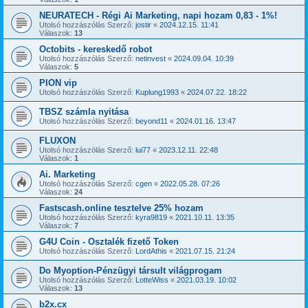
NEURATECH - Régi Ai Marketing, napi hozam 0,83 - 1%!
Utolsó hozzászólás Szerző:
jostir
«
2024.12.15. 11:41
Válaszok:
13
Octobits - kereskedő robot
Utolsó hozzászólás Szerző:
netinvest
«
2024.09.04. 10:39
Válaszok:
5
PION vip
Utolsó hozzászólás Szerző:
Kuplung1993
«
2024.07.22. 18:22
TBSZ számla nyitása
Utolsó hozzászólás Szerző:
beyond11
«
2024.01.16. 13:47
FLUXON
Utolsó hozzászólás Szerző:
lui77
«
2023.12.11. 22:48
Válaszok:
1
Ai. Marketing
Utolsó hozzászólás Szerző:
cgen
«
2022.05.28. 07:26
Válaszok:
24
Fastscash.online tesztelve 25% hozam
Utolsó hozzászólás Szerző:
kyra9819
«
2021.10.11. 13:35
Válaszok:
7
G4U Coin - Osztalék fizető Token
Utolsó hozzászólás Szerző:
LordAthis
«
2021.07.15. 21:24
Do Myoption-Pénzügyi társult világprogam
Utolsó hozzászólás Szerző:
LotteWiss
«
2021.03.19. 10:02
Válaszok:
13
b2x.cx