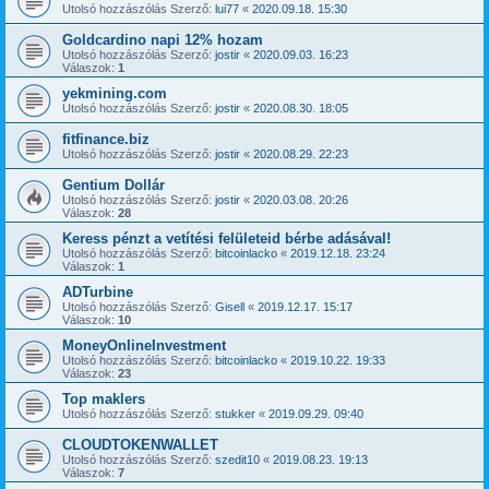
Utolsó hozzászólás Szerző:
lui77
«
2020.09.18. 15:30
Goldcardino napi 12% hozam
Utolsó hozzászólás Szerző:
jostir
«
2020.09.03. 16:23
Válaszok:
1
yekmining.com
Utolsó hozzászólás Szerző:
jostir
«
2020.08.30. 18:05
fitfinance.biz
Utolsó hozzászólás Szerző:
jostir
«
2020.08.29. 22:23
Gentium Dollár
Utolsó hozzászólás Szerző:
jostir
«
2020.03.08. 20:26
Válaszok:
28
Keress pénzt a vetítési felületeid bérbe adásával!
Utolsó hozzászólás Szerző:
bitcoinlacko
«
2019.12.18. 23:24
Válaszok:
1
ADTurbine
Utolsó hozzászólás Szerző:
Gisell
«
2019.12.17. 15:17
Válaszok:
10
MoneyOnlineInvestment
Utolsó hozzászólás Szerző:
bitcoinlacko
«
2019.10.22. 19:33
Válaszok:
23
Top maklers
Utolsó hozzászólás Szerző:
stukker
«
2019.09.29. 09:40
CLOUDTOKENWALLET
Utolsó hozzászólás Szerző:
szedit10
«
2019.08.23. 19:13
Válaszok:
7