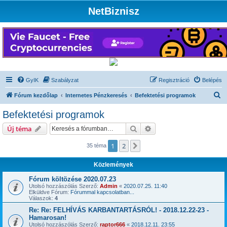
NetBiznisz
GyIK
Szabályzat
Regisztráció
Belépés
K
Fórum kezdőlap
Internetes Pénzkeresés
Befektetési programok
e
Befektetési programok
r
Keresés
Részletes keresés
Új téma
e
s
1
2
Következő
35 téma
é
Közlemények
s
Fórum költözése 2020.07.23
Utolsó hozzászólás Szerző:
Admin
«
2020.07.25. 11:40
Elküldve Fórum:
Fórummal kapcsolatban...
Válaszok:
4
Re: Re: FELHÍVÁS KARBANTARTÁSRÓL! - 2018.12.22-23 -
Hamarosan!
Utolsó hozzászólás Szerző:
raptor666
«
2018.12.11. 23:55