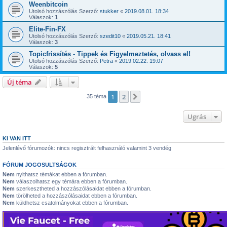
Weenbitcoin
Utolsó hozzászólás Szerző:
stukker
«
2019.08.01. 18:34
Válaszok:
1
Elite-Fin-FX
Utolsó hozzászólás Szerző:
szedit10
«
2019.05.21. 18:41
Válaszok:
3
Topicfrissítés - Tippek és Figyelmeztetés, olvass el!
Utolsó hozzászólás Szerző:
Petra
«
2019.02.22. 19:07
Válaszok:
5
Új téma
1
2
Következő
35 téma
Ugrás
KI VAN ITT
Jelenlévő fórumozók: nincs regisztrált felhasználó valamint 3 vendég
FÓRUM JOGOSULTSÁGOK
Nem
nyithatsz témákat ebben a fórumban.
Nem
válaszolhatsz egy témára ebben a fórumban.
Nem
szerkesztheted a hozzászólásaidat ebben a fórumban.
Nem
törölheted a hozzászólásaidat ebben a fórumban.
Nem
küldhetsz csatolmányokat ebben a fórumban.