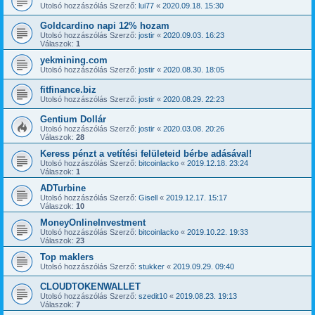
Utolsó hozzászólás Szerző:
lui77
«
2020.09.18. 15:30
Goldcardino napi 12% hozam
Utolsó hozzászólás Szerző:
jostir
«
2020.09.03. 16:23
Válaszok:
1
yekmining.com
Utolsó hozzászólás Szerző:
jostir
«
2020.08.30. 18:05
fitfinance.biz
Utolsó hozzászólás Szerző:
jostir
«
2020.08.29. 22:23
Gentium Dollár
Utolsó hozzászólás Szerző:
jostir
«
2020.03.08. 20:26
Válaszok:
28
Keress pénzt a vetítési felületeid bérbe adásával!
Utolsó hozzászólás Szerző:
bitcoinlacko
«
2019.12.18. 23:24
Válaszok:
1
ADTurbine
Utolsó hozzászólás Szerző:
Gisell
«
2019.12.17. 15:17
Válaszok:
10
MoneyOnlineInvestment
Utolsó hozzászólás Szerző:
bitcoinlacko
«
2019.10.22. 19:33
Válaszok:
23
Top maklers
Utolsó hozzászólás Szerző:
stukker
«
2019.09.29. 09:40
CLOUDTOKENWALLET
Utolsó hozzászólás Szerző:
szedit10
«
2019.08.23. 19:13
Válaszok:
7