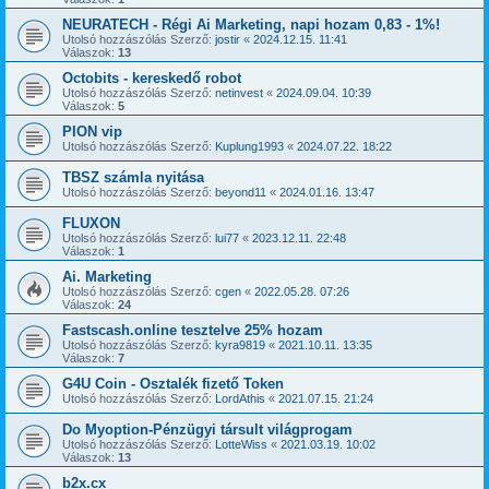
NEURATECH - Régi Ai Marketing, napi hozam 0,83 - 1%!
Utolsó hozzászólás Szerző:
jostir
«
2024.12.15. 11:41
Válaszok:
13
Octobits - kereskedő robot
Utolsó hozzászólás Szerző:
netinvest
«
2024.09.04. 10:39
Válaszok:
5
PION vip
Utolsó hozzászólás Szerző:
Kuplung1993
«
2024.07.22. 18:22
TBSZ számla nyitása
Utolsó hozzászólás Szerző:
beyond11
«
2024.01.16. 13:47
FLUXON
Utolsó hozzászólás Szerző:
lui77
«
2023.12.11. 22:48
Válaszok:
1
Ai. Marketing
Utolsó hozzászólás Szerző:
cgen
«
2022.05.28. 07:26
Válaszok:
24
Fastscash.online tesztelve 25% hozam
Utolsó hozzászólás Szerző:
kyra9819
«
2021.10.11. 13:35
Válaszok:
7
G4U Coin - Osztalék fizető Token
Utolsó hozzászólás Szerző:
LordAthis
«
2021.07.15. 21:24
Do Myoption-Pénzügyi társult világprogam
Utolsó hozzászólás Szerző:
LotteWiss
«
2021.03.19. 10:02
Válaszok:
13
b2x.cx