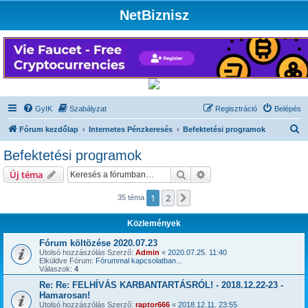
NetBiznisz
GyIK
Szabályzat
Regisztráció
Belépés
K
Fórum kezdőlap
Internetes Pénzkeresés
Befektetési programok
e
Befektetési programok
r
Keresés
Részletes keresés
Új téma
e
s
1
2
Következő
35 téma
é
Közlemények
s
Fórum költözése 2020.07.23
Utolsó hozzászólás Szerző:
Admin
«
2020.07.25. 11:40
Elküldve Fórum:
Fórummal kapcsolatban...
Válaszok:
4
Re: Re: FELHÍVÁS KARBANTARTÁSRÓL! - 2018.12.22-23 -
Hamarosan!
Utolsó hozzászólás Szerző:
raptor666
«
2018.12.11. 23:55