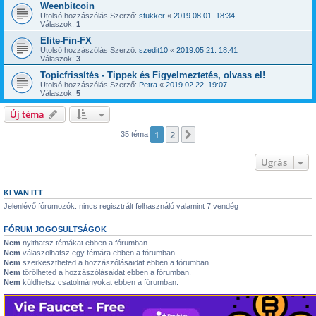
Weenbitcoin
Utolsó hozzászólás Szerző:
stukker
«
2019.08.01. 18:34
Válaszok:
1
Elite-Fin-FX
Utolsó hozzászólás Szerző:
szedit10
«
2019.05.21. 18:41
Válaszok:
3
Topicfrissítés - Tippek és Figyelmeztetés, olvass el!
Utolsó hozzászólás Szerző:
Petra
«
2019.02.22. 19:07
Válaszok:
5
Új téma
1
2
Következő
35 téma
Ugrás
KI VAN ITT
Jelenlévő fórumozók: nincs regisztrált felhasználó valamint 7 vendég
FÓRUM JOGOSULTSÁGOK
Nem
nyithatsz témákat ebben a fórumban.
Nem
válaszolhatsz egy témára ebben a fórumban.
Nem
szerkesztheted a hozzászólásaidat ebben a fórumban.
Nem
törölheted a hozzászólásaidat ebben a fórumban.
Nem
küldhetsz csatolmányokat ebben a fórumban.