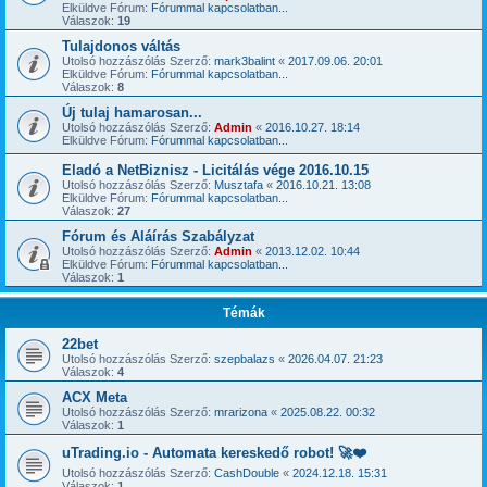
Elküldve Fórum:
Fórummal kapcsolatban...
Válaszok:
19
Tulajdonos váltás
Utolsó hozzászólás Szerző:
mark3balint
«
2017.09.06. 20:01
Elküldve Fórum:
Fórummal kapcsolatban...
Válaszok:
8
Új tulaj hamarosan...
Utolsó hozzászólás Szerző:
Admin
«
2016.10.27. 18:14
Elküldve Fórum:
Fórummal kapcsolatban...
Eladó a NetBiznisz - Licitálás vége 2016.10.15
Utolsó hozzászólás Szerző:
Musztafa
«
2016.10.21. 13:08
Elküldve Fórum:
Fórummal kapcsolatban...
Válaszok:
27
Fórum és Aláírás Szabályzat
Utolsó hozzászólás Szerző:
Admin
«
2013.12.02. 10:44
Elküldve Fórum:
Fórummal kapcsolatban...
Válaszok:
1
Témák
22bet
Utolsó hozzászólás Szerző:
szepbalazs
«
2026.04.07. 21:23
Válaszok:
4
ACX Meta
Utolsó hozzászólás Szerző:
mrarizona
«
2025.08.22. 00:32
Válaszok:
1
uTrading.io - Automata kereskedő robot! 🚀❤️
Utolsó hozzászólás Szerző:
CashDouble
«
2024.12.18. 15:31
Válaszok:
1