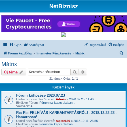
NetBiznisz
GyIK
Szabályzat
Regisztráció
Belépés
K
Fórum kezdőlap
Internetes Pénzkeresés
Mátrix
e
Mátrix
r
Keresés
Részletes keresés
Új téma
e
21 téma • Oldal:
1
/
1
s
Közlemények
é
s
Fórum költözése 2020.07.23
Utolsó hozzászólás Szerző:
Admin
«
2020.07.25. 11:40
Elküldve Fórum:
Fórummal kapcsolatban...
Válaszok:
4
Re: Re: FELHÍVÁS KARBANTARTÁSRÓL! - 2018.12.22-23 -
Hamarosan!
Utolsó hozzászólás Szerző:
raptor666
«
2018.12.11. 23:55
Elküldve Fórum:
Fórummal kapcsolatban...