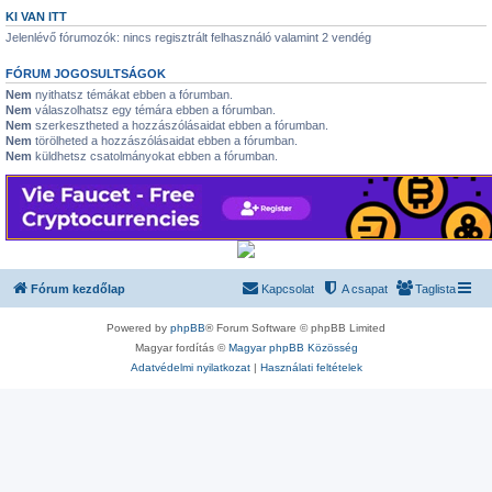
KI VAN ITT
Jelenlévő fórumozók: nincs regisztrált felhasználó valamint 2 vendég
FÓRUM JOGOSULTSÁGOK
Nem
nyithatsz témákat ebben a fórumban.
Nem
válaszolhatsz egy témára ebben a fórumban.
Nem
szerkesztheted a hozzászólásaidat ebben a fórumban.
Nem
törölheted a hozzászólásaidat ebben a fórumban.
Nem
küldhetsz csatolmányokat ebben a fórumban.
Fórum kezdőlap
Kapcsolat
A csapat
Taglista
Powered by
phpBB
® Forum Software © phpBB Limited
Magyar fordítás ©
Magyar phpBB Közösség
Adatvédelmi nyilatkozat
|
Használati feltételek