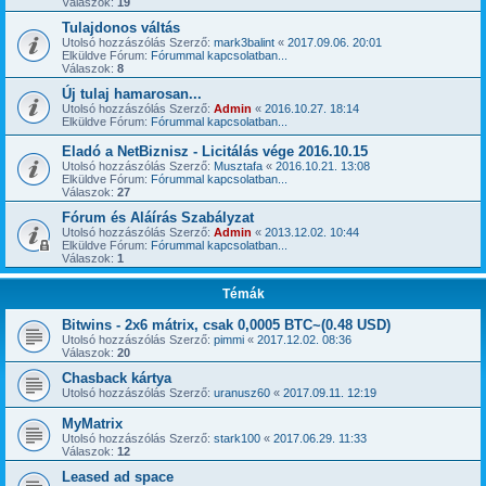
Válaszok:
19
Tulajdonos váltás
Utolsó hozzászólás Szerző:
mark3balint
«
2017.09.06. 20:01
Elküldve Fórum:
Fórummal kapcsolatban...
Válaszok:
8
Új tulaj hamarosan...
Utolsó hozzászólás Szerző:
Admin
«
2016.10.27. 18:14
Elküldve Fórum:
Fórummal kapcsolatban...
Eladó a NetBiznisz - Licitálás vége 2016.10.15
Utolsó hozzászólás Szerző:
Musztafa
«
2016.10.21. 13:08
Elküldve Fórum:
Fórummal kapcsolatban...
Válaszok:
27
Fórum és Aláírás Szabályzat
Utolsó hozzászólás Szerző:
Admin
«
2013.12.02. 10:44
Elküldve Fórum:
Fórummal kapcsolatban...
Válaszok:
1
Témák
Bitwins - 2x6 mátrix, csak 0,0005 BTC~(0.48 USD)
Utolsó hozzászólás Szerző:
pimmi
«
2017.12.02. 08:36
Válaszok:
20
Chasback kártya
Utolsó hozzászólás Szerző:
uranusz60
«
2017.09.11. 12:19
MyMatrix
Utolsó hozzászólás Szerző:
stark100
«
2017.06.29. 11:33
Válaszok:
12
Leased ad space