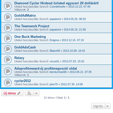
Diamond Cycler Hirdesd üzleted egyszeri 20 dollárért!
Utolsó hozzászólás Szerző:
ConnieKeefe
«
2014.12.23. 07:49
Válaszok:
2
GoldAdMatrix
Utolsó hozzászólás Szerző:
papatomi
«
2014.05.20. 08:20
The Teamwork Project
Utolsó hozzászólás Szerző:
papatomi
«
2014.05.19. 21:58
One Buck Marketing
Utolsó hozzászólás Szerző:
Enigma
«
2013.12.15. 07:19
GoldAdsCash
Utolsó hozzászólás Szerző:
Blaise90
«
2013.10.08. 16:42
Relary
Utolsó hozzászólás Szerző:
vicus61
«
2013.07.03. 15:02
Adsprofitreward-új profitmegosztó oldal
Utolsó hozzászólás Szerző:
bizniszman66
«
2013.05.21. 07:35
Válaszok:
1
cycler2012
Utolsó hozzászólás Szerző:
joke75
«
2012.07.30. 14:58
Új téma
21 téma • Oldal:
1
/
1
Ugrás