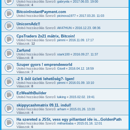
Utolsó hozzászólás Szerző:
gabryela
«
2017.06.03. 19:00
Válaszok:
4
BitcoinInstantPayment.com
Utolsó hozzászólás Szerző:
picinova1977
«
2017.03.20. 11:03
UnicornAdz!!
Utolsó hozzászólás Szerző:
AK47HUN
«
2016.12.23. 08:36
CpsTraders 2x21 mátrix, Bitcoin!
Utolsó hozzászólás Szerző:
pimmi
«
2016.11.09. 17:17
Válaszok:
12
Zarfund
Utolsó hozzászólás Szerző:
stark100
«
2016.09.27. 11:37
Válaszok:
8
Szuper gyors ! emprendeworld
Utolsó hozzászólás Szerző:
Gisell
«
2016.04.12. 18:59
Válaszok:
7
-2 $ -ból üzleti lehetőség?- Igen!
Utolsó hozzászólás Szerző:
pimmi
«
2016.01.09. 10:10
Válaszok:
8
EzWealthBuilder
Utolsó hozzászólás Szerző:
luiking
«
2015.02.02. 19:41
skippycashmatrix 09.11. indul!
Utolsó hozzászólás Szerző:
arham
«
2015.01.26. 13:20
Válaszok:
4
Ha szereted a JSSt, vess egy pillantast ide is...GoldenPath
Utolsó hozzászólás Szerző:
mithanbaba
«
2015.01.16. 12:01
Válaszok:
6