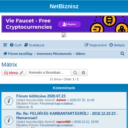
NetBiznisz
GyIK
Szabályzat
Regisztráció
Belépés
K
Fórum kezdőlap
Internetes Pénzkeresés
Mátrix
e
Mátrix
r
Keresés
Részletes keresés
Új téma
e
21 téma • Oldal:
1
/
1
s
Közlemények
é
s
Fórum költözése 2020.07.23
Utolsó hozzászólás Szerző:
Admin
«
2020.07.25. 11:40
Elküldve Fórum:
Fórummal kapcsolatban...
Válaszok:
4
Re: Re: FELHÍVÁS KARBANTARTÁSRÓL! - 2018.12.22-23 -
Hamarosan!
Utolsó hozzászólás Szerző:
raptor666
«
2018.12.11. 23:55
Elküldve Fórum:
Fórummal kapcsolatban...