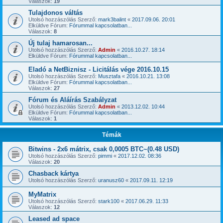
Válaszok:
19
Tulajdonos váltás
Utolsó hozzászólás Szerző:
mark3balint
«
2017.09.06. 20:01
Elküldve Fórum:
Fórummal kapcsolatban...
Válaszok:
8
Új tulaj hamarosan...
Utolsó hozzászólás Szerző:
Admin
«
2016.10.27. 18:14
Elküldve Fórum:
Fórummal kapcsolatban...
Eladó a NetBiznisz - Licitálás vége 2016.10.15
Utolsó hozzászólás Szerző:
Musztafa
«
2016.10.21. 13:08
Elküldve Fórum:
Fórummal kapcsolatban...
Válaszok:
27
Fórum és Aláírás Szabályzat
Utolsó hozzászólás Szerző:
Admin
«
2013.12.02. 10:44
Elküldve Fórum:
Fórummal kapcsolatban...
Válaszok:
1
Témák
Bitwins - 2x6 mátrix, csak 0,0005 BTC~(0.48 USD)
Utolsó hozzászólás Szerző:
pimmi
«
2017.12.02. 08:36
Válaszok:
20
Chasback kártya
Utolsó hozzászólás Szerző:
uranusz60
«
2017.09.11. 12:19
MyMatrix
Utolsó hozzászólás Szerző:
stark100
«
2017.06.29. 11:33
Válaszok:
12
Leased ad space