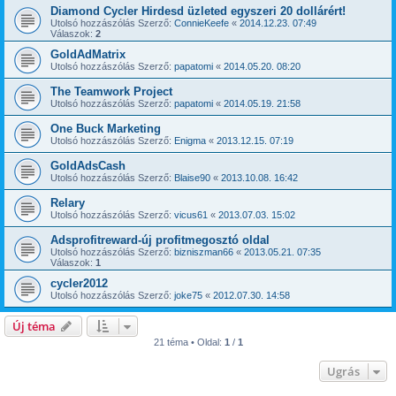
Diamond Cycler Hirdesd üzleted egyszeri 20 dollárért!
Utolsó hozzászólás Szerző:
ConnieKeefe
«
2014.12.23. 07:49
Válaszok:
2
GoldAdMatrix
Utolsó hozzászólás Szerző:
papatomi
«
2014.05.20. 08:20
The Teamwork Project
Utolsó hozzászólás Szerző:
papatomi
«
2014.05.19. 21:58
One Buck Marketing
Utolsó hozzászólás Szerző:
Enigma
«
2013.12.15. 07:19
GoldAdsCash
Utolsó hozzászólás Szerző:
Blaise90
«
2013.10.08. 16:42
Relary
Utolsó hozzászólás Szerző:
vicus61
«
2013.07.03. 15:02
Adsprofitreward-új profitmegosztó oldal
Utolsó hozzászólás Szerző:
bizniszman66
«
2013.05.21. 07:35
Válaszok:
1
cycler2012
Utolsó hozzászólás Szerző:
joke75
«
2012.07.30. 14:58
Új téma
21 téma • Oldal:
1
/
1
Ugrás