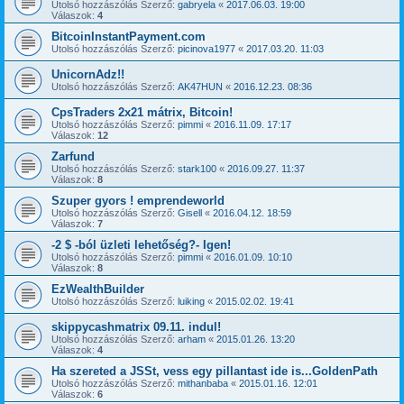
Utolsó hozzászólás Szerző:
gabryela
«
2017.06.03. 19:00
Válaszok:
4
BitcoinInstantPayment.com
Utolsó hozzászólás Szerző:
picinova1977
«
2017.03.20. 11:03
UnicornAdz!!
Utolsó hozzászólás Szerző:
AK47HUN
«
2016.12.23. 08:36
CpsTraders 2x21 mátrix, Bitcoin!
Utolsó hozzászólás Szerző:
pimmi
«
2016.11.09. 17:17
Válaszok:
12
Zarfund
Utolsó hozzászólás Szerző:
stark100
«
2016.09.27. 11:37
Válaszok:
8
Szuper gyors ! emprendeworld
Utolsó hozzászólás Szerző:
Gisell
«
2016.04.12. 18:59
Válaszok:
7
-2 $ -ból üzleti lehetőség?- Igen!
Utolsó hozzászólás Szerző:
pimmi
«
2016.01.09. 10:10
Válaszok:
8
EzWealthBuilder
Utolsó hozzászólás Szerző:
luiking
«
2015.02.02. 19:41
skippycashmatrix 09.11. indul!
Utolsó hozzászólás Szerző:
arham
«
2015.01.26. 13:20
Válaszok:
4
Ha szereted a JSSt, vess egy pillantast ide is...GoldenPath
Utolsó hozzászólás Szerző:
mithanbaba
«
2015.01.16. 12:01
Válaszok:
6