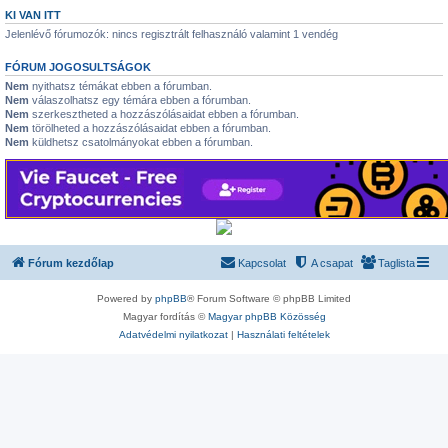
KI VAN ITT
Jelenlévő fórumozók: nincs regisztrált felhasználó valamint 1 vendég
FÓRUM JOGOSULTSÁGOK
Nem
nyithatsz témákat ebben a fórumban.
Nem
válaszolhatsz egy témára ebben a fórumban.
Nem
szerkesztheted a hozzászólásaidat ebben a fórumban.
Nem
törölheted a hozzászólásaidat ebben a fórumban.
Nem
küldhetsz csatolmányokat ebben a fórumban.
Fórum kezdőlap
Kapcsolat
A csapat
Taglista
Powered by
phpBB
® Forum Software © phpBB Limited
Magyar fordítás ©
Magyar phpBB Közösség
Adatvédelmi nyilatkozat
|
Használati feltételek