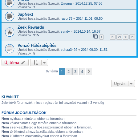
Utolsó hozzászólás Szerző:
Enigma
«
2014.12.25. 07:56
Válaszok:
3
3upNext
Utolsó hozzászólás Szerző:
razor75
«
2014.11.01. 09:50
Zeek Rewards
Utolsó hozzászólás Szerző:
syndy
«
2014.10.14. 16:57
Válaszok:
915
1
28
29
30
31
…
Vonzó Hálózatépítés
Utolsó hozzászólás Szerző:
zohaa3492
«
2014.09.30. 11:51
Válaszok:
5
Új téma
1
2
3
4
Következő
87 téma
Ugrás
KI VAN ITT
Jelenlévő fórumozók: nincs regisztrált felhasználó valamint 3 vendég
FÓRUM JOGOSULTSÁGOK
Nem
nyithatsz témákat ebben a fórumban.
Nem
válaszolhatsz egy témára ebben a fórumban.
Nem
szerkesztheted a hozzászólásaidat ebben a fórumban.
Nem
törölheted a hozzászólásaidat ebben a fórumban.
Nem
küldhetsz csatolmányokat ebben a fórumban.