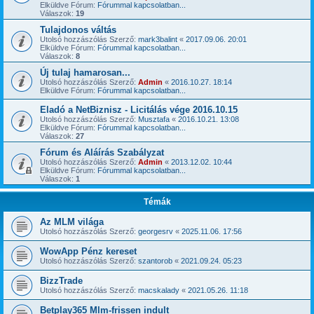
Elküldve Fórum:
Fórummal kapcsolatban...
Válaszok:
19
Tulajdonos váltás
Utolsó hozzászólás Szerző:
mark3balint
«
2017.09.06. 20:01
Elküldve Fórum:
Fórummal kapcsolatban...
Válaszok:
8
Új tulaj hamarosan...
Utolsó hozzászólás Szerző:
Admin
«
2016.10.27. 18:14
Elküldve Fórum:
Fórummal kapcsolatban...
Eladó a NetBiznisz - Licitálás vége 2016.10.15
Utolsó hozzászólás Szerző:
Musztafa
«
2016.10.21. 13:08
Elküldve Fórum:
Fórummal kapcsolatban...
Válaszok:
27
Fórum és Aláírás Szabályzat
Utolsó hozzászólás Szerző:
Admin
«
2013.12.02. 10:44
Elküldve Fórum:
Fórummal kapcsolatban...
Válaszok:
1
Témák
Az MLM világa
Utolsó hozzászólás Szerző:
georgesrv
«
2025.11.06. 17:56
WowApp Pénz kereset
Utolsó hozzászólás Szerző:
szantorob
«
2021.09.24. 05:23
BizzTrade
Utolsó hozzászólás Szerző:
macskalady
«
2021.05.26. 11:18
Betplay365 Mlm-frissen indult