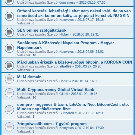
Utolsó hozzászólás Szerző:
donsavesz
«
2020.05.13. 07:56
Otthoni keresési lehetőség! Lehet nem neked való, de ha van
ismerősöd aki kommunikatív, az jó pénzt kereshet: NU SKIN
Utolsó hozzászólás Szerző:
Kotnyeles
«
2018.07.17. 15:16
Válaszok:
6
SEN online szolgáltatások
Utolsó hozzászólás Szerző:
Nibber
«
2018.05.20. 19:31
SunMoney A Közösségi Napelem Program - Magyar
Napelempark
Utolsó hozzászólás Szerző:
Kotnyeles
«
2018.04.06. 23:02
Válaszok:
18
Márciusban érkezik a közép-európai bitcoin, a KORONA COIN
Utolsó hozzászólás Szerző:
attila899
«
2018.03.27. 20:28
Válaszok:
4
MLM domain
Utolsó hozzászólás Szerző:
Daniel
«
2018.01.14. 16:33
Multi-Cryptocurrency Global Virtual Bank
Utolsó hozzászólás Szerző:
Gisell
«
2018.01.09. 19:18
Válaszok:
10
qoinpro - ingyenes Bitcoin, LiteCoin, Neo, BitcoinCash, stb.
Minden nap tökéletesen fizet.
Utolsó hozzászólás Szerző:
Surfboard
«
2017.12.17. 18:11
Válaszok:
1
7ringofwealth.com - 7 gyűrű program
Utolsó hozzászólás Szerző:
Kotnyeles
«
2017.10.04. 17:30
Válaszok:
5