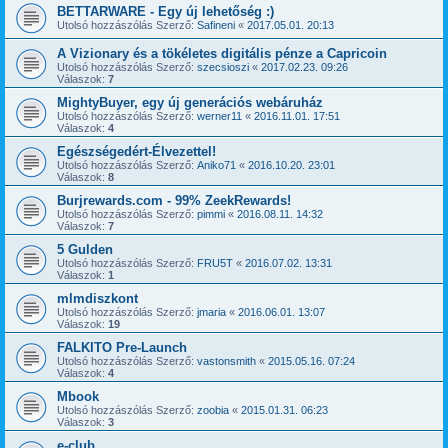
BETTARWARE - Egy új lehetőség :)
Utolsó hozzászólás Szerző:
Safineni
«
2017.05.01. 20:13
A Vizionary és a tökéletes digitális pénze a Capricoin
Utolsó hozzászólás Szerző:
szecsioszi
«
2017.02.23. 09:26
Válaszok:
7
MightyBuyer, egy új generációs webáruház
Utolsó hozzászólás Szerző:
werner11
«
2016.11.01. 17:51
Válaszok:
4
Egészségedért-Élvezettel!
Utolsó hozzászólás Szerző:
Aniko71
«
2016.10.20. 23:01
Válaszok:
8
Burjrewards.com - 99% ZeekRewards!
Utolsó hozzászólás Szerző:
pimmi
«
2016.08.11. 14:32
Válaszok:
7
5 Gulden
Utolsó hozzászólás Szerző:
FRU5T
«
2016.07.02. 13:31
Válaszok:
1
mlmdiszkont
Utolsó hozzászólás Szerző:
jmaria
«
2016.06.01. 13:07
Válaszok:
19
FALKITO Pre-Launch
Utolsó hozzászólás Szerző:
vastonsmith
«
2015.05.16. 07:24
Válaszok:
4
Mbook
Utolsó hozzászólás Szerző:
zoobia
«
2015.01.31. 06:23
Válaszok:
3
e-club