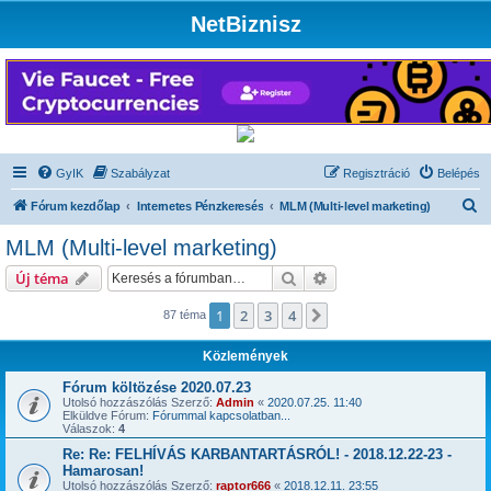
NetBiznisz
GyIK
Szabályzat
Regisztráció
Belépés
K
Fórum kezdőlap
Internetes Pénzkeresés
MLM (Multi-level marketing)
e
MLM (Multi-level marketing)
r
Keresés
Részletes keresés
Új téma
e
s
1
2
3
4
Következő
87 téma
é
Közlemények
s
Fórum költözése 2020.07.23
Utolsó hozzászólás Szerző:
Admin
«
2020.07.25. 11:40
Elküldve Fórum:
Fórummal kapcsolatban...
Válaszok:
4
Re: Re: FELHÍVÁS KARBANTARTÁSRÓL! - 2018.12.22-23 -
Hamarosan!
Utolsó hozzászólás Szerző:
raptor666
«
2018.12.11. 23:55