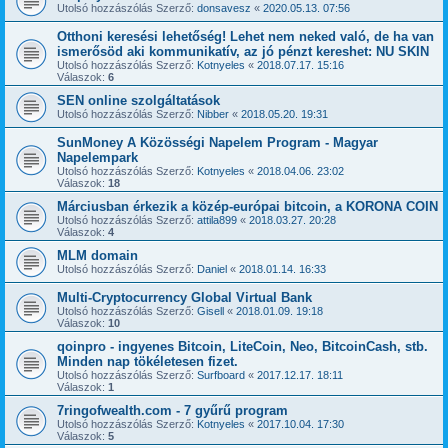
Utolsó hozzászólás Szerző:
donsavesz
«
2020.05.13. 07:56
Otthoni keresési lehetőség! Lehet nem neked való, de ha van
ismerősöd aki kommunikatív, az jó pénzt kereshet: NU SKIN
Utolsó hozzászólás Szerző:
Kotnyeles
«
2018.07.17. 15:16
Válaszok:
6
SEN online szolgáltatások
Utolsó hozzászólás Szerző:
Nibber
«
2018.05.20. 19:31
SunMoney A Közösségi Napelem Program - Magyar
Napelempark
Utolsó hozzászólás Szerző:
Kotnyeles
«
2018.04.06. 23:02
Válaszok:
18
Márciusban érkezik a közép-európai bitcoin, a KORONA COIN
Utolsó hozzászólás Szerző:
attila899
«
2018.03.27. 20:28
Válaszok:
4
MLM domain
Utolsó hozzászólás Szerző:
Daniel
«
2018.01.14. 16:33
Multi-Cryptocurrency Global Virtual Bank
Utolsó hozzászólás Szerző:
Gisell
«
2018.01.09. 19:18
Válaszok:
10
qoinpro - ingyenes Bitcoin, LiteCoin, Neo, BitcoinCash, stb.
Minden nap tökéletesen fizet.
Utolsó hozzászólás Szerző:
Surfboard
«
2017.12.17. 18:11
Válaszok:
1
7ringofwealth.com - 7 gyűrű program
Utolsó hozzászólás Szerző:
Kotnyeles
«
2017.10.04. 17:30
Válaszok:
5