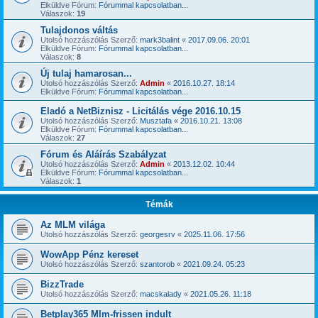
Elküldve Fórum:
Fórummal kapcsolatban...
Válaszok:
19
Tulajdonos váltás
Utolsó hozzászólás Szerző:
mark3balint
«
2017.09.06. 20:01
Elküldve Fórum:
Fórummal kapcsolatban...
Válaszok:
8
Új tulaj hamarosan...
Utolsó hozzászólás Szerző:
Admin
«
2016.10.27. 18:14
Elküldve Fórum:
Fórummal kapcsolatban...
Eladó a NetBiznisz - Licitálás vége 2016.10.15
Utolsó hozzászólás Szerző:
Musztafa
«
2016.10.21. 13:08
Elküldve Fórum:
Fórummal kapcsolatban...
Válaszok:
27
Fórum és Aláírás Szabályzat
Utolsó hozzászólás Szerző:
Admin
«
2013.12.02. 10:44
Elküldve Fórum:
Fórummal kapcsolatban...
Válaszok:
1
Témák
Az MLM világa
Utolsó hozzászólás Szerző:
georgesrv
«
2025.11.06. 17:56
WowApp Pénz kereset
Utolsó hozzászólás Szerző:
szantorob
«
2021.09.24. 05:23
BizzTrade
Utolsó hozzászólás Szerző:
macskalady
«
2021.05.26. 11:18
Betplay365 Mlm-frissen indult