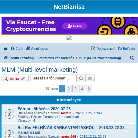
NetBiznisz
GyIK
Szabályzat
Regisztráció
Belépés
K
Fórum kezdőlap
Internetes Pénzkeresés
MLM (Multi-level marketing)
e
MLM (Multi-level marketing)
r
Keresés
Részletes keresés
Új téma
e
s
1
2
3
4
Következő
87 téma
é
Közlemények
s
Fórum költözése 2020.07.23
Utolsó hozzászólás Szerző:
Admin
«
2020.07.25. 11:40
Elküldve Fórum:
Fórummal kapcsolatban...
Válaszok:
4
Re: Re: FELHÍVÁS KARBANTARTÁSRÓL! - 2018.12.22-23 -
Hamarosan!
Utolsó hozzászólás Szerző:
raptor666
«
2018.12.11. 23:55