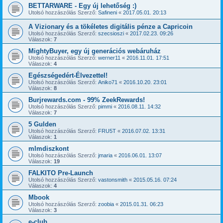
BETTARWARE - Egy új lehetőség :)
Utolsó hozzászólás Szerző:
Safineni
«
2017.05.01. 20:13
A Vizionary és a tökéletes digitális pénze a Capricoin
Utolsó hozzászólás Szerző:
szecsioszi
«
2017.02.23. 09:26
Válaszok:
7
MightyBuyer, egy új generációs webáruház
Utolsó hozzászólás Szerző:
werner11
«
2016.11.01. 17:51
Válaszok:
4
Egészségedért-Élvezettel!
Utolsó hozzászólás Szerző:
Aniko71
«
2016.10.20. 23:01
Válaszok:
8
Burjrewards.com - 99% ZeekRewards!
Utolsó hozzászólás Szerző:
pimmi
«
2016.08.11. 14:32
Válaszok:
7
5 Gulden
Utolsó hozzászólás Szerző:
FRU5T
«
2016.07.02. 13:31
Válaszok:
1
mlmdiszkont
Utolsó hozzászólás Szerző:
jmaria
«
2016.06.01. 13:07
Válaszok:
19
FALKITO Pre-Launch
Utolsó hozzászólás Szerző:
vastonsmith
«
2015.05.16. 07:24
Válaszok:
4
Mbook
Utolsó hozzászólás Szerző:
zoobia
«
2015.01.31. 06:23
Válaszok:
3
e-club