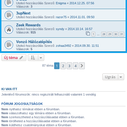
Utolsó hozzászólás Szerző:
Enigma
«
2014.12.25. 07:56
Válaszok:
3
3upNext
Utolsó hozzászólás Szerző:
razor75
«
2014.11.01. 09:50
Zeek Rewards
Utolsó hozzászólás Szerző:
syndy
«
2014.10.14. 16:57
Válaszok:
915
1
28
29
30
31
…
Vonzó Hálózatépítés
Utolsó hozzászólás Szerző:
zohaa3492
«
2014.09.30. 11:51
Válaszok:
5
Új téma
1
2
3
4
Következő
87 téma
Ugrás
KI VAN ITT
Jelenlévő fórumozók: nincs regisztrált felhasználó valamint 1 vendég
FÓRUM JOGOSULTSÁGOK
Nem
nyithatsz témákat ebben a fórumban.
Nem
válaszolhatsz egy témára ebben a fórumban.
Nem
szerkesztheted a hozzászólásaidat ebben a fórumban.
Nem
törölheted a hozzászólásaidat ebben a fórumban.
Nem
küldhetsz csatolmányokat ebben a fórumban.