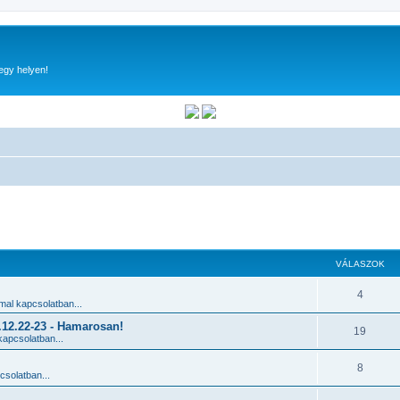
egy helyen!
 keresés
VÁLASZOK
4
al kapcsolatban...
2.22-23 - Hamarosan!
19
apcsolatban...
8
solatban...