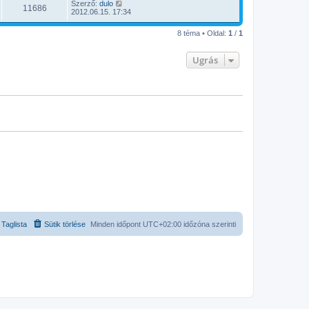
Szerző:
dulo
11686
2012.06.15. 17:34
8 téma • Oldal:
1
/
1
Ugrás
Taglista
Sütik törlése
Minden időpont
UTC+02:00
időzóna szerinti