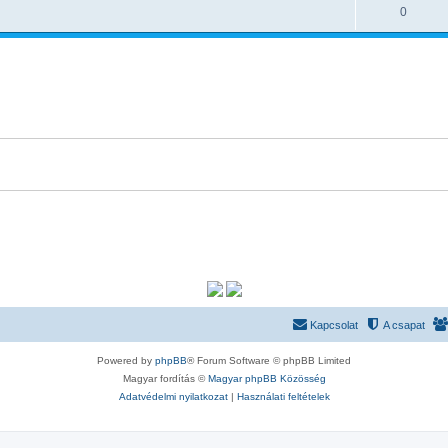
0
Kapcsolat
A csapat
Powered by
phpBB
® Forum Software © phpBB Limited
Magyar fordítás ©
Magyar phpBB Közösség
Adatvédelmi nyilatkozat
|
Használati feltételek