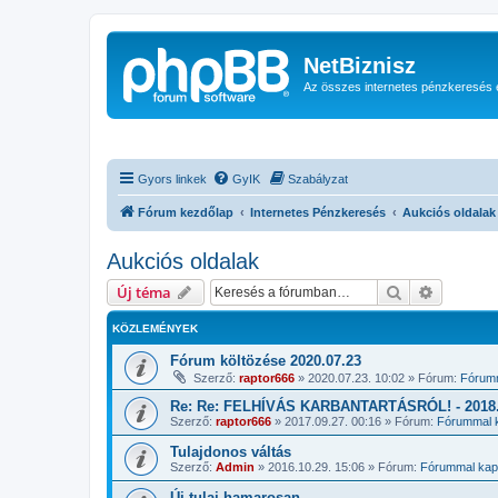
NetBiznisz
Az összes internetes pénzkeresés 
Gyors linkek
GyIK
Szabályzat
Fórum kezdőlap
Internetes Pénzkeresés
Aukciós oldalak
Aukciós oldalak
Keresés
Részletes
Új téma
KÖZLEMÉNYEK
Fórum költözése 2020.07.23
Szerző:
raptor666
»
2020.07.23. 10:02
» Fórum:
Fórumm
Re: Re: FELHÍVÁS KARBANTARTÁSRÓL! - 2018.1
Szerző:
raptor666
»
2017.09.27. 00:16
» Fórum:
Fórummal k
Tulajdonos váltás
Szerző:
Admin
»
2016.10.29. 15:06
» Fórum:
Fórummal kapc
Új tulaj hamarosan...