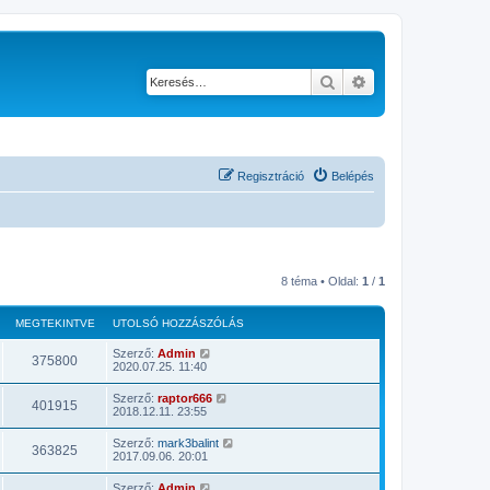
Keresés
Részletes keresés
Regisztráció
Belépés
8 téma • Oldal:
1
/
1
MEGTEKINTVE
UTOLSÓ HOZZÁSZÓLÁS
Szerző:
Admin
375800
2020.07.25. 11:40
Szerző:
raptor666
401915
2018.12.11. 23:55
Szerző:
mark3balint
363825
2017.09.06. 20:01
Szerző:
Admin