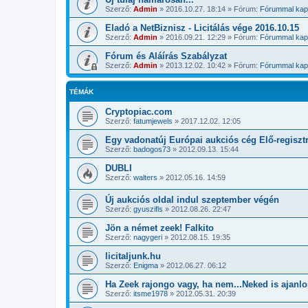
Szerző:
Admin
»
2016.10.27. 18:14
» Fórum:
Fórummal kapc
Eladó a NetBiznisz - Licitálás vége 2016.10.15
Szerző:
Admin
»
2016.09.21. 12:29
» Fórum:
Fórummal kapc
Fórum és Aláírás Szabályzat
Szerző:
Admin
»
2013.12.02. 10:42
» Fórum:
Fórummal kapc
TÉMÁK
Cryptopiac.com
Szerző:
fatumjewels
»
2017.12.02. 12:05
Egy vadonatúj Európai aukciós cég Elő-regiszt
Szerző:
badogos73
»
2012.09.13. 15:44
DUBLI
Szerző:
walters
»
2012.05.16. 14:59
Új aukciós oldal indul szeptember végén
Szerző:
gyuszifls
»
2012.08.26. 22:47
Jön a német zeek! Falkito
Szerző:
nagygeri
»
2012.08.15. 19:35
licitaljunk.hu
Szerző:
Enigma
»
2012.06.27. 06:12
Ha Zeek rajongo vagy, ha nem...Neked is ajanlo
Szerző:
itsme1978
»
2012.05.31. 20:39