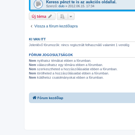
Keress pénzt te is az aukciós oldallal.
Szerző:
dulo
»
2012.06.15. 17:34
Új téma
Vissza a fórum kezdőlapra
KI VAN ITT
Jelenlévő fórumozók: nincs regisztrált felhasználó valamint 1 vendég
FÓRUM JOGOSULTSÁGOK
Nem
nyithatsz témákat ebben a fórumban.
Nem
válaszolhatsz egy témára ebben a fórumban.
Nem
szerkesztheted a hozzászólásaidat ebben a fórumban.
Nem
törölheted a hozzászólásaidat ebben a fórumban.
Nem
küldhetsz csatolmányokat ebben a fórumban.
Fórum kezdőlap