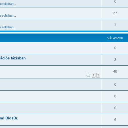
0
solatban...
27
solatban...
1
solatban...
VÁLASZOK
0
rációs fázisban
3
40
1
2
0
0
0
m! BidsBr.
6