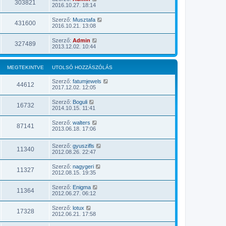
303821
2016.10.27. 18:14
Szerző:
Musztafa
431600
2016.10.21. 13:08
Szerző:
Admin
327489
2013.12.02. 10:44
MEGTEKINTVE
UTOLSÓ HOZZÁSZÓLÁS
Szerző:
fatumjewels
44612
2017.12.02. 12:05
Szerző:
Boguli
16732
2014.10.15. 11:41
Szerző:
walters
87141
2013.06.18. 17:06
Szerző:
gyuszifls
11340
2012.08.26. 22:47
Szerző:
nagygeri
11327
2012.08.15. 19:35
Szerző:
Enigma
11364
2012.06.27. 06:12
Szerző:
lotux
17328
2012.06.21. 17:58