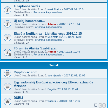
Válaszok:
19
Tulajdonos váltás
Utolsó hozzászólás Szerző:
mark3balint
«
2017.09.06. 20:01
Elküldve Fórum:
Fórummal kapcsolatban...
Válaszok:
8
Új tulaj hamarosan...
Utolsó hozzászólás Szerző:
Admin
«
2016.10.27. 18:14
Elküldve Fórum:
Fórummal kapcsolatban...
Eladó a NetBiznisz - Licitálás vége 2016.10.15
Utolsó hozzászólás Szerző:
Musztafa
«
2016.10.21. 13:08
Elküldve Fórum:
Fórummal kapcsolatban...
Válaszok:
27
Fórum és Aláírás Szabályzat
Utolsó hozzászólás Szerző:
Admin
«
2013.12.02. 10:44
Elküldve Fórum:
Fórummal kapcsolatban...
Válaszok:
1
Témák
Cryptopiac.com
Utolsó hozzászólás Szerző:
fatumjewels
«
2017.12.02. 12:05
Egy vadonatúj Európai aukciós cég Elő-regisztrációs
fázisban
Utolsó hozzászólás Szerző:
Boguli
«
2014.10.15. 11:41
Válaszok:
3
DUBLI
Utolsó hozzászólás Szerző:
walters
«
2013.06.18. 17:06
Válaszok:
40
1
2