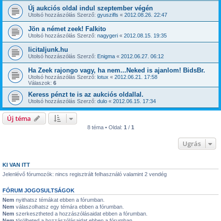
Új aukciós oldal indul szeptember végén
Utolsó hozzászólás Szerző:
gyuszifls
«
2012.08.26. 22:47
Jön a német zeek! Falkito
Utolsó hozzászólás Szerző:
nagygeri
«
2012.08.15. 19:35
licitaljunk.hu
Utolsó hozzászólás Szerző:
Enigma
«
2012.06.27. 06:12
Ha Zeek rajongo vagy, ha nem...Neked is ajanlom! BidsBr.
Utolsó hozzászólás Szerző:
lotux
«
2012.06.21. 17:58
Válaszok:
6
Keress pénzt te is az aukciós oldallal.
Utolsó hozzászólás Szerző:
dulo
«
2012.06.15. 17:34
Új téma
8 téma • Oldal:
1
/
1
Ugrás
KI VAN ITT
Jelenlévő fórumozók: nincs regisztrált felhasználó valamint 2 vendég
FÓRUM JOGOSULTSÁGOK
Nem
nyithatsz témákat ebben a fórumban.
Nem
válaszolhatsz egy témára ebben a fórumban.
Nem
szerkesztheted a hozzászólásaidat ebben a fórumban.
Nem
törölheted a hozzászólásaidat ebben a fórumban.