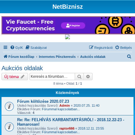
NetBiznisz
GyIK
Szabályzat
Regisztráció
Belépés
K
Fórum kezdőlap
Internetes Pénzkeresés
Aukciós oldalak
e
Aukciós oldalak
r
Keresés
Részletes keresés
Új téma
e
8 téma • Oldal:
1
/
1
s
Közlemények
é
s
Fórum költözése 2020.07.23
Utolsó hozzászólás Szerző:
Admin
«
2020.07.25. 11:40
Elküldve Fórum:
Fórummal kapcsolatban...
Válaszok:
4
Re: Re: FELHÍVÁS KARBANTARTÁSRÓL! - 2018.12.22-23 -
Hamarosan!
Utolsó hozzászólás Szerző:
raptor666
«
2018.12.11. 23:55
Elküldve Fórum:
Fórummal kapcsolatban...