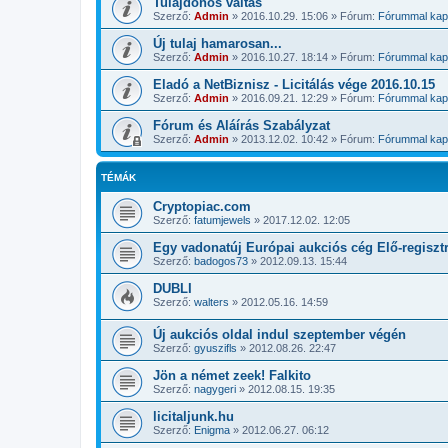
Tulajdonos váltás
Szerző:
Admin
»
2016.10.29. 15:06
» Fórum:
Fórummal kapc
Új tulaj hamarosan...
Szerző:
Admin
»
2016.10.27. 18:14
» Fórum:
Fórummal kapc
Eladó a NetBiznisz - Licitálás vége 2016.10.15
Szerző:
Admin
»
2016.09.21. 12:29
» Fórum:
Fórummal kapc
Fórum és Aláírás Szabályzat
Szerző:
Admin
»
2013.12.02. 10:42
» Fórum:
Fórummal kapc
TÉMÁK
Cryptopiac.com
Szerző:
fatumjewels
»
2017.12.02. 12:05
Egy vadonatúj Európai aukciós cég Elő-regiszt
Szerző:
badogos73
»
2012.09.13. 15:44
DUBLI
Szerző:
walters
»
2012.05.16. 14:59
Új aukciós oldal indul szeptember végén
Szerző:
gyuszifls
»
2012.08.26. 22:47
Jön a német zeek! Falkito
Szerző:
nagygeri
»
2012.08.15. 19:35
licitaljunk.hu
Szerző:
Enigma
»
2012.06.27. 06:12