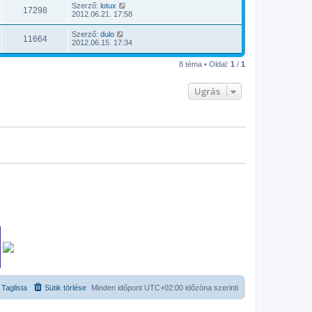
Szerző:
lotux
17298
2012.06.21. 17:58
Szerző:
dulo
11664
2012.06.15. 17:34
8 téma • Oldal:
1
/
1
Ugrás
Taglista
Sütik törlése
Minden időpont
UTC+02:00
időzóna szerinti