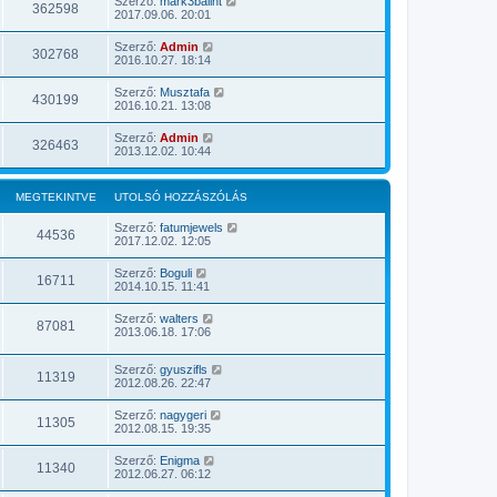
Szerző:
mark3balint
362598
2017.09.06. 20:01
Szerző:
Admin
302768
2016.10.27. 18:14
Szerző:
Musztafa
430199
2016.10.21. 13:08
Szerző:
Admin
326463
2013.12.02. 10:44
MEGTEKINTVE
UTOLSÓ HOZZÁSZÓLÁS
Szerző:
fatumjewels
44536
2017.12.02. 12:05
Szerző:
Boguli
16711
2014.10.15. 11:41
Szerző:
walters
87081
2013.06.18. 17:06
Szerző:
gyuszifls
11319
2012.08.26. 22:47
Szerző:
nagygeri
11305
2012.08.15. 19:35
Szerző:
Enigma
11340
2012.06.27. 06:12