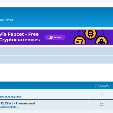
egy helyen!
 keresés
VÁLASZOK
4
al kapcsolatban...
2.22-23 - Hamarosan!
19
apcsolatban...