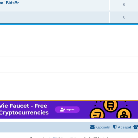
m! BidsBr.
6
0
Kapcsolat
A csapat