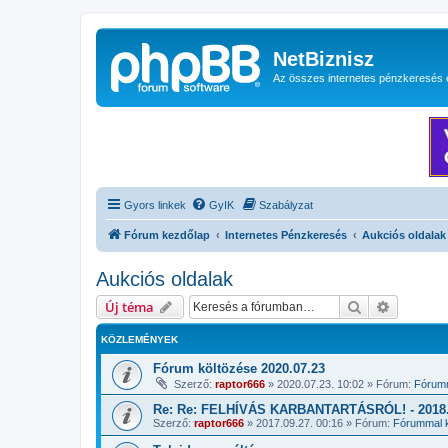
NetBiznisz
Az összes internetes pénzkeresés 
Gyors linkek
GyIK
Szabályzat
Fórum kezdőlap
Internetes Pénzkeresés
Aukciós oldalak
Aukciós oldalak
Keresés
Részletes
Új téma
KÖZLEMÉNYEK
Fórum költözése 2020.07.23
Szerző:
raptor666
»
2020.07.23. 10:02
» Fórum:
Fórumm
Re: Re: FELHÍVÁS KARBANTARTÁSRÓL! - 2018.1
Szerző:
raptor666
»
2017.09.27. 00:16
» Fórum:
Fórummal k