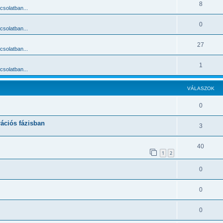
8
solatban...
0
solatban...
27
solatban...
1
solatban...
VÁLASZOK
0
rációs fázisban
3
40
1
2
0
0
0