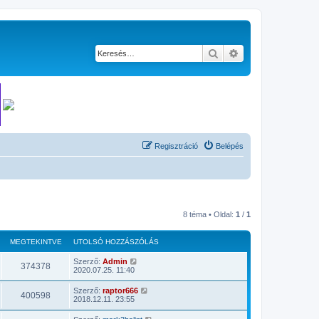
Keresés
Részletes keresés
Regisztráció
Belépés
8 téma • Oldal:
1
/
1
MEGTEKINTVE
UTOLSÓ HOZZÁSZÓLÁS
Szerző:
Admin
374378
2020.07.25. 11:40
Szerző:
raptor666
400598
2018.12.11. 23:55