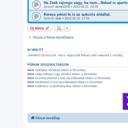
Ha Zeek rajongo vagy, ha nem...Neked is ajanlo
Szerző:
itsme1978
»
2012.05.31. 20:39
Keress pénzt te is az aukciós oldallal.
Szerző:
dulo
»
2012.06.15. 17:34
Új téma
Vissza a fórum kezdőlapra
KI VAN ITT
Jelenlévő fórumozók: nincs regisztrált felhasználó valamint 2 vendég
FÓRUM JOGOSULTSÁGOK
Nem
nyithatsz témákat ebben a fórumban.
Nem
válaszolhatsz egy témára ebben a fórumban.
Nem
szerkesztheted a hozzászólásaidat ebben a fórumban.
Nem
törölheted a hozzászólásaidat ebben a fórumban.
Nem
küldhetsz csatolmányokat ebben a fórumban.
Fórum kezdőlap