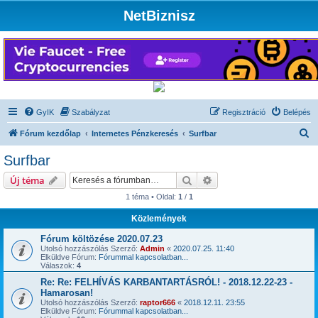
NetBiznisz
GyIK
Szabályzat
Regisztráció
Belépés
K
Fórum kezdőlap
Internetes Pénzkeresés
Surfbar
e
Surfbar
r
Keresés
Részletes keresés
Új téma
e
1 téma • Oldal:
1
/
1
s
Közlemények
é
s
Fórum költözése 2020.07.23
Utolsó hozzászólás Szerző:
Admin
«
2020.07.25. 11:40
Elküldve Fórum:
Fórummal kapcsolatban...
Válaszok:
4
Re: Re: FELHÍVÁS KARBANTARTÁSRÓL! - 2018.12.22-23 -
Hamarosan!
Utolsó hozzászólás Szerző:
raptor666
«
2018.12.11. 23:55
Elküldve Fórum:
Fórummal kapcsolatban...