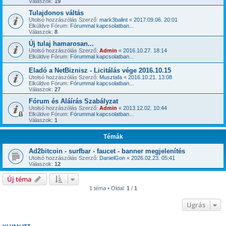
Válaszok:
19
Tulajdonos váltás
Utolsó hozzászólás Szerző:
mark3balint
«
2017.09.06. 20:01
Elküldve Fórum:
Fórummal kapcsolatban...
Válaszok:
8
Új tulaj hamarosan...
Utolsó hozzászólás Szerző:
Admin
«
2016.10.27. 18:14
Elküldve Fórum:
Fórummal kapcsolatban...
Eladó a NetBiznisz - Licitálás vége 2016.10.15
Utolsó hozzászólás Szerző:
Musztafa
«
2016.10.21. 13:08
Elküldve Fórum:
Fórummal kapcsolatban...
Válaszok:
27
Fórum és Aláírás Szabályzat
Utolsó hozzászólás Szerző:
Admin
«
2013.12.02. 10:44
Elküldve Fórum:
Fórummal kapcsolatban...
Válaszok:
1
Témák
Ad2bitcoin - surfbar - faucet - banner megjelenítés
Utolsó hozzászólás Szerző:
DanielGon
«
2026.02.23. 05:41
Válaszok:
12
Új téma
1 téma • Oldal:
1
/
1
Ugrás