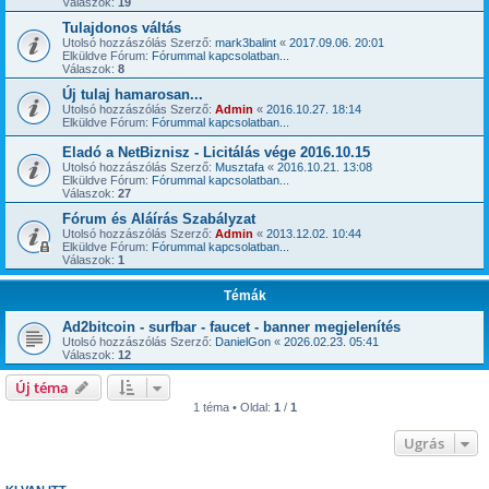
Válaszok:
19
Tulajdonos váltás
Utolsó hozzászólás Szerző:
mark3balint
«
2017.09.06. 20:01
Elküldve Fórum:
Fórummal kapcsolatban...
Válaszok:
8
Új tulaj hamarosan...
Utolsó hozzászólás Szerző:
Admin
«
2016.10.27. 18:14
Elküldve Fórum:
Fórummal kapcsolatban...
Eladó a NetBiznisz - Licitálás vége 2016.10.15
Utolsó hozzászólás Szerző:
Musztafa
«
2016.10.21. 13:08
Elküldve Fórum:
Fórummal kapcsolatban...
Válaszok:
27
Fórum és Aláírás Szabályzat
Utolsó hozzászólás Szerző:
Admin
«
2013.12.02. 10:44
Elküldve Fórum:
Fórummal kapcsolatban...
Válaszok:
1
Témák
Ad2bitcoin - surfbar - faucet - banner megjelenítés
Utolsó hozzászólás Szerző:
DanielGon
«
2026.02.23. 05:41
Válaszok:
12
Új téma
1 téma • Oldal:
1
/
1
Ugrás