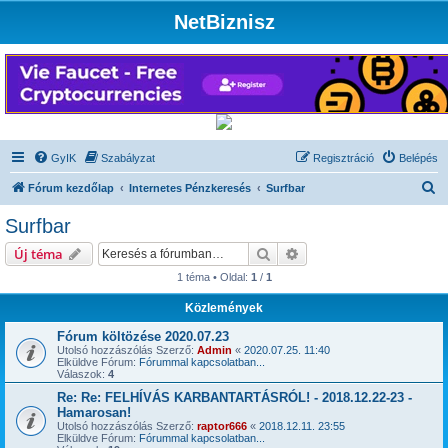
NetBiznisz
GyIK
Szabályzat
Regisztráció
Belépés
K
Fórum kezdőlap
Internetes Pénzkeresés
Surfbar
e
Surfbar
r
Keresés
Részletes keresés
Új téma
e
1 téma • Oldal:
1
/
1
s
Közlemények
é
s
Fórum költözése 2020.07.23
Utolsó hozzászólás Szerző:
Admin
«
2020.07.25. 11:40
Elküldve Fórum:
Fórummal kapcsolatban...
Válaszok:
4
Re: Re: FELHÍVÁS KARBANTARTÁSRÓL! - 2018.12.22-23 -
Hamarosan!
Utolsó hozzászólás Szerző:
raptor666
«
2018.12.11. 23:55
Elküldve Fórum:
Fórummal kapcsolatban...