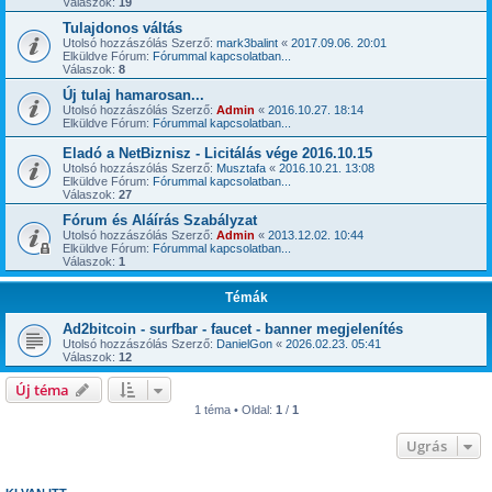
Válaszok:
19
Tulajdonos váltás
Utolsó hozzászólás Szerző:
mark3balint
«
2017.09.06. 20:01
Elküldve Fórum:
Fórummal kapcsolatban...
Válaszok:
8
Új tulaj hamarosan...
Utolsó hozzászólás Szerző:
Admin
«
2016.10.27. 18:14
Elküldve Fórum:
Fórummal kapcsolatban...
Eladó a NetBiznisz - Licitálás vége 2016.10.15
Utolsó hozzászólás Szerző:
Musztafa
«
2016.10.21. 13:08
Elküldve Fórum:
Fórummal kapcsolatban...
Válaszok:
27
Fórum és Aláírás Szabályzat
Utolsó hozzászólás Szerző:
Admin
«
2013.12.02. 10:44
Elküldve Fórum:
Fórummal kapcsolatban...
Válaszok:
1
Témák
Ad2bitcoin - surfbar - faucet - banner megjelenítés
Utolsó hozzászólás Szerző:
DanielGon
«
2026.02.23. 05:41
Válaszok:
12
Új téma
1 téma • Oldal:
1
/
1
Ugrás