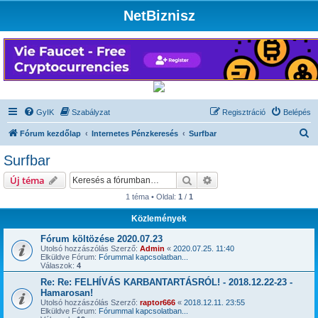
NetBiznisz
GyIK
Szabályzat
Regisztráció
Belépés
K
Fórum kezdőlap
Internetes Pénzkeresés
Surfbar
e
Surfbar
r
Keresés
Részletes keresés
Új téma
e
1 téma • Oldal:
1
/
1
s
Közlemények
é
s
Fórum költözése 2020.07.23
Utolsó hozzászólás Szerző:
Admin
«
2020.07.25. 11:40
Elküldve Fórum:
Fórummal kapcsolatban...
Válaszok:
4
Re: Re: FELHÍVÁS KARBANTARTÁSRÓL! - 2018.12.22-23 -
Hamarosan!
Utolsó hozzászólás Szerző:
raptor666
«
2018.12.11. 23:55
Elküldve Fórum:
Fórummal kapcsolatban...