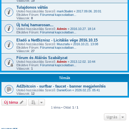
Válaszok:
19
Tulajdonos váltás
Utolsó hozzászólás Szerző:
mark3balint
«
2017.09.06. 20:01
Elküldve Fórum:
Fórummal kapcsolatban...
Válaszok:
8
Új tulaj hamarosan...
Utolsó hozzászólás Szerző:
Admin
«
2016.10.27. 18:14
Elküldve Fórum:
Fórummal kapcsolatban...
Eladó a NetBiznisz - Licitálás vége 2016.10.15
Utolsó hozzászólás Szerző:
Musztafa
«
2016.10.21. 13:08
Elküldve Fórum:
Fórummal kapcsolatban...
Válaszok:
27
Fórum és Aláírás Szabályzat
Utolsó hozzászólás Szerző:
Admin
«
2013.12.02. 10:44
Elküldve Fórum:
Fórummal kapcsolatban...
Válaszok:
1
Témák
Ad2bitcoin - surfbar - faucet - banner megjelenítés
Utolsó hozzászólás Szerző:
DanielGon
«
2026.02.23. 05:41
Válaszok:
12
Új téma
1 téma • Oldal:
1
/
1
Ugrás