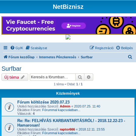
NetBiznisz
GyIK
Szabályzat
Regisztráció
Belépés
K
Fórum kezdőlap
Internetes Pénzkeresés
Surfbar
e
Surfbar
r
Keresés
Részletes keresés
Új téma
e
1 téma • Oldal:
1
/
1
s
Közlemények
é
s
Fórum költözése 2020.07.23
Utolsó hozzászólás Szerző:
Admin
«
2020.07.25. 11:40
Elküldve Fórum:
Fórummal kapcsolatban...
Válaszok:
4
Re: Re: FELHÍVÁS KARBANTARTÁSRÓL! - 2018.12.22-23 -
Hamarosan!
Utolsó hozzászólás Szerző:
raptor666
«
2018.12.11. 23:55
Elküldve Fórum:
Fórummal kapcsolatban...