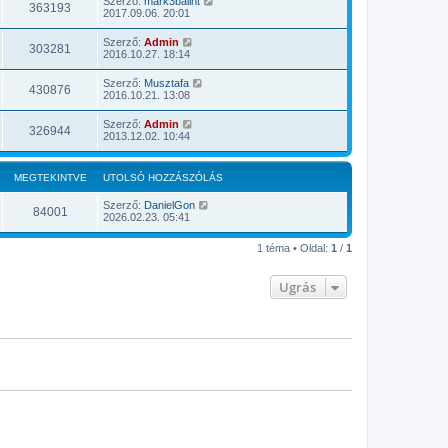
Szerző:
mark3balint
363193
2017.09.06. 20:01
Szerző:
Admin
303281
2016.10.27. 18:14
Szerző:
Musztafa
430876
2016.10.21. 13:08
Szerző:
Admin
326944
2013.12.02. 10:44
MEGTEKINTVE
UTOLSÓ HOZZÁSZÓLÁS
Szerző:
DanielGon
84001
2026.02.23. 05:41
1 téma • Oldal:
1
/
1
Ugrás