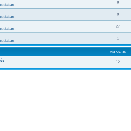
8
solatban...
0
solatban...
27
solatban...
1
solatban...
VÁLASZOK
tés
12