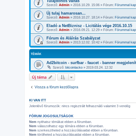
Tulajdonos váltás
Szerző:
Admin
»
2016.10.29. 15:06
» Fórum:
Fórummal kapc
Új tulaj hamarosan...
Szerző:
Admin
»
2016.10.27. 18:14
» Fórum:
Fórummal kapc
Eladó a NetBiznisz - Licitálás vége 2016.10.15
Szerző:
Admin
»
2016.09.21. 12:29
» Fórum:
Fórummal kapc
Fórum és Aláírás Szabályzat
Szerző:
Admin
»
2013.12.02. 10:42
» Fórum:
Fórummal kapc
TÉMÁK
Ad2bitcoin - surfbar - faucet - banner megjelení
Szerző:
bitcoinlacko
»
2019.03.24. 12:32
Új téma
Vissza a fórum kezdőlapra
KI VAN ITT
Jelenlévő fórumozók: nincs regisztrált felhasználó valamint 3 vendég
FÓRUM JOGOSULTSÁGOK
Nem
nyithatsz témákat ebben a fórumban.
Nem
válaszolhatsz egy témára ebben a fórumban.
Nem
szerkesztheted a hozzászólásaidat ebben a fórumban.
Nem
törölheted a hozzászólásaidat ebben a fórumban.