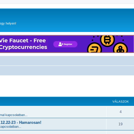
egy helyen!
 keresés
VÁLASZOK
4
al kapcsolatban...
2.22-23 - Hamarosan!
19
apcsolatban...