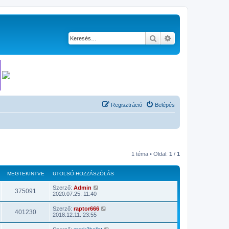
Keresés
Részletes keresés
Regisztráció
Belépés
1 téma • Oldal:
1
/
1
MEGTEKINTVE
UTOLSÓ HOZZÁSZÓLÁS
Szerző:
Admin
375091
2020.07.25. 11:40
Szerző:
raptor666
401230
2018.12.11. 23:55