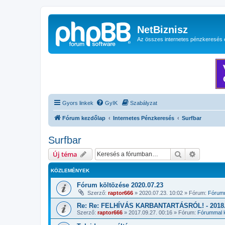
NetBiznisz
Az összes internetes pénzkeresés 
Gyors linkek
GyIK
Szabályzat
Fórum kezdőlap
Internetes Pénzkeresés
Surfbar
Surfbar
Keresés
Részletes
Új téma
KÖZLEMÉNYEK
Fórum költözése 2020.07.23
Szerző:
raptor666
»
2020.07.23. 10:02
» Fórum:
Fórumm
Re: Re: FELHÍVÁS KARBANTARTÁSRÓL! - 2018.1
Szerző:
raptor666
»
2017.09.27. 00:16
» Fórum:
Fórummal k