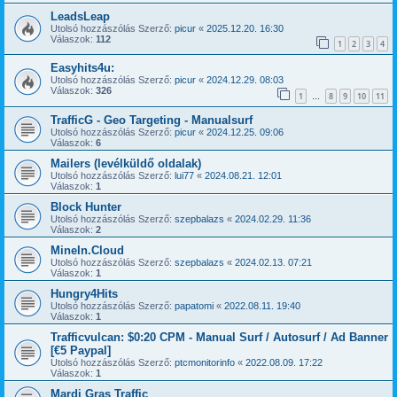
LeadsLeap
Utolsó hozzászólás Szerző:
picur
«
2025.12.20. 16:30
Válaszok:
112
1
2
3
4
Easyhits4u:
Utolsó hozzászólás Szerző:
picur
«
2024.12.29. 08:03
Válaszok:
326
1
8
9
10
11
…
TrafficG - Geo Targeting - Manualsurf
Utolsó hozzászólás Szerző:
picur
«
2024.12.25. 09:06
Válaszok:
6
Mailers (levélküldő oldalak)
Utolsó hozzászólás Szerző:
lui77
«
2024.08.21. 12:01
Válaszok:
1
Block Hunter
Utolsó hozzászólás Szerző:
szepbalazs
«
2024.02.29. 11:36
Válaszok:
2
MineIn.Cloud
Utolsó hozzászólás Szerző:
szepbalazs
«
2024.02.13. 07:21
Válaszok:
1
Hungry4Hits
Utolsó hozzászólás Szerző:
papatomi
«
2022.08.11. 19:40
Válaszok:
1
Trafficvulcan: $0:20 CPM - Manual Surf / Autosurf / Ad Banner
[€5 Paypal]
Utolsó hozzászólás Szerző:
ptcmonitorinfo
«
2022.08.09. 17:22
Válaszok:
1
Mardi Gras Traffic