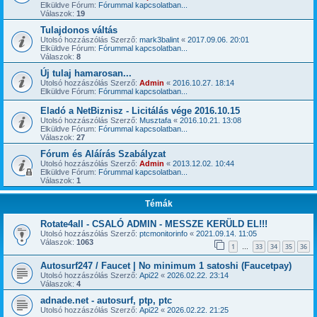
Elküldve Fórum:
Fórummal kapcsolatban...
Válaszok:
19
Tulajdonos váltás
Utolsó hozzászólás Szerző:
mark3balint
«
2017.09.06. 20:01
Elküldve Fórum:
Fórummal kapcsolatban...
Válaszok:
8
Új tulaj hamarosan...
Utolsó hozzászólás Szerző:
Admin
«
2016.10.27. 18:14
Elküldve Fórum:
Fórummal kapcsolatban...
Eladó a NetBiznisz - Licitálás vége 2016.10.15
Utolsó hozzászólás Szerző:
Musztafa
«
2016.10.21. 13:08
Elküldve Fórum:
Fórummal kapcsolatban...
Válaszok:
27
Fórum és Aláírás Szabályzat
Utolsó hozzászólás Szerző:
Admin
«
2013.12.02. 10:44
Elküldve Fórum:
Fórummal kapcsolatban...
Válaszok:
1
Témák
Rotate4all - CSALÓ ADMIN - MESSZE KERÜLD EL!!!
Utolsó hozzászólás Szerző:
ptcmonitorinfo
«
2021.09.14. 11:05
Válaszok:
1063
1
33
34
35
36
…
Autosurf247 / Faucet | No minimum 1 satoshi (Faucetpay)
Utolsó hozzászólás Szerző:
Api22
«
2026.02.22. 23:14
Válaszok:
4
adnade.net - autosurf, ptp, ptc
Utolsó hozzászólás Szerző:
Api22
«
2026.02.22. 21:25