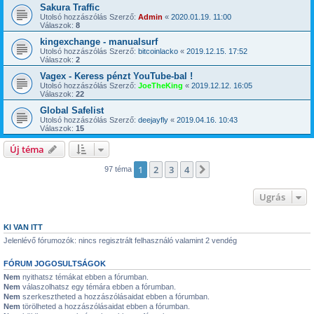
Sakura Traffic
Utolsó hozzászólás Szerző:
Admin
«
2020.01.19. 11:00
Válaszok:
8
kingexchange - manualsurf
Utolsó hozzászólás Szerző:
bitcoinlacko
«
2019.12.15. 17:52
Válaszok:
2
Vagex - Keress pénzt YouTube-bal !
Utolsó hozzászólás Szerző:
JoeTheKing
«
2019.12.12. 16:05
Válaszok:
22
Global Safelist
Utolsó hozzászólás Szerző:
deejayfly
«
2019.04.16. 10:43
Válaszok:
15
Új téma
1
2
3
4
Következő
97 téma
Ugrás
KI VAN ITT
Jelenlévő fórumozók: nincs regisztrált felhasználó valamint 2 vendég
FÓRUM JOGOSULTSÁGOK
Nem
nyithatsz témákat ebben a fórumban.
Nem
válaszolhatsz egy témára ebben a fórumban.
Nem
szerkesztheted a hozzászólásaidat ebben a fórumban.
Nem
törölheted a hozzászólásaidat ebben a fórumban.