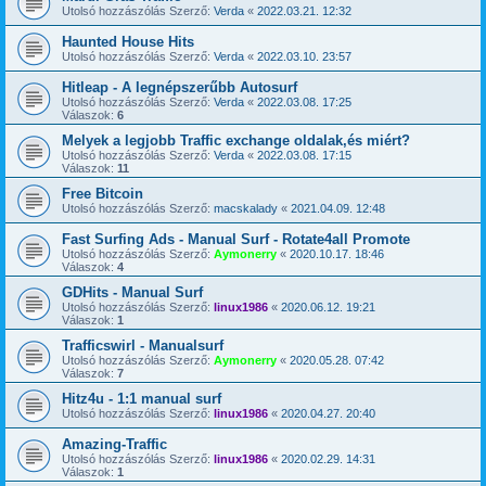
Utolsó hozzászólás Szerző:
Verda
«
2022.03.21. 12:32
Haunted House Hits
Utolsó hozzászólás Szerző:
Verda
«
2022.03.10. 23:57
Hitleap - A legnépszerűbb Autosurf
Utolsó hozzászólás Szerző:
Verda
«
2022.03.08. 17:25
Válaszok:
6
Melyek a legjobb Traffic exchange oldalak,és miért?
Utolsó hozzászólás Szerző:
Verda
«
2022.03.08. 17:15
Válaszok:
11
Free Bitcoin
Utolsó hozzászólás Szerző:
macskalady
«
2021.04.09. 12:48
Fast Surfing Ads - Manual Surf - Rotate4all Promote
Utolsó hozzászólás Szerző:
Aymonerry
«
2020.10.17. 18:46
Válaszok:
4
GDHits - Manual Surf
Utolsó hozzászólás Szerző:
linux1986
«
2020.06.12. 19:21
Válaszok:
1
Trafficswirl - Manualsurf
Utolsó hozzászólás Szerző:
Aymonerry
«
2020.05.28. 07:42
Válaszok:
7
Hitz4u - 1:1 manual surf
Utolsó hozzászólás Szerző:
linux1986
«
2020.04.27. 20:40
Amazing-Traffic
Utolsó hozzászólás Szerző:
linux1986
«
2020.02.29. 14:31
Válaszok:
1