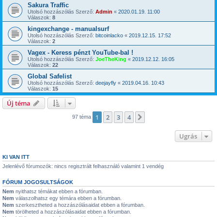
Sakura Traffic
Utolsó hozzászólás Szerző:
Admin
«
2020.01.19. 11:00
Válaszok:
8
kingexchange - manualsurf
Utolsó hozzászólás Szerző:
bitcoinlacko
«
2019.12.15. 17:52
Válaszok:
2
Vagex - Keress pénzt YouTube-bal !
Utolsó hozzászólás Szerző:
JoeTheKing
«
2019.12.12. 16:05
Válaszok:
22
Global Safelist
Utolsó hozzászólás Szerző:
deejayfly
«
2019.04.16. 10:43
Válaszok:
15
Új téma
1
2
3
4
Következő
97 téma
Ugrás
KI VAN ITT
Jelenlévő fórumozók: nincs regisztrált felhasználó valamint 1 vendég
FÓRUM JOGOSULTSÁGOK
Nem
nyithatsz témákat ebben a fórumban.
Nem
válaszolhatsz egy témára ebben a fórumban.
Nem
szerkesztheted a hozzászólásaidat ebben a fórumban.
Nem
törölheted a hozzászólásaidat ebben a fórumban.