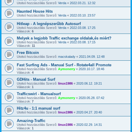
Utolsó hozzászólás Szerző:
Verda
«
2022.03.21. 12:32
Haunted House Hits
Utolsó hozzászólás Szerző:
Verda
«
2022.03.10. 23:57
Hitleap - A legnépszerűbb Autosurf
Utolsó hozzászólás Szerző:
Verda
«
2022.03.08. 17:25
Válaszok:
6
Melyek a legjobb Traffic exchange oldalak,és miért?
Utolsó hozzászólás Szerző:
Verda
«
2022.03.08. 17:15
Válaszok:
11
Free Bitcoin
Utolsó hozzászólás Szerző:
macskalady
«
2021.04.09. 12:48
Fast Surfing Ads - Manual Surf - Rotate4all Promote
Utolsó hozzászólás Szerző:
Aymonerry
«
2020.10.17. 18:46
Válaszok:
4
GDHits - Manual Surf
Utolsó hozzászólás Szerző:
linux1986
«
2020.06.12. 19:21
Válaszok:
1
Trafficswirl - Manualsurf
Utolsó hozzászólás Szerző:
Aymonerry
«
2020.05.28. 07:42
Válaszok:
7
Hitz4u - 1:1 manual surf
Utolsó hozzászólás Szerző:
linux1986
«
2020.04.27. 20:40
Amazing-Traffic
Utolsó hozzászólás Szerző:
linux1986
«
2020.02.29. 14:31
Válaszok:
1