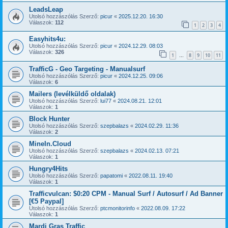
LeadsLeap
Utolsó hozzászólás Szerző:
picur
«
2025.12.20. 16:30
Válaszok:
112
1
2
3
4
Easyhits4u:
Utolsó hozzászólás Szerző:
picur
«
2024.12.29. 08:03
Válaszok:
326
1
8
9
10
11
…
TrafficG - Geo Targeting - Manualsurf
Utolsó hozzászólás Szerző:
picur
«
2024.12.25. 09:06
Válaszok:
6
Mailers (levélküldő oldalak)
Utolsó hozzászólás Szerző:
lui77
«
2024.08.21. 12:01
Válaszok:
1
Block Hunter
Utolsó hozzászólás Szerző:
szepbalazs
«
2024.02.29. 11:36
Válaszok:
2
MineIn.Cloud
Utolsó hozzászólás Szerző:
szepbalazs
«
2024.02.13. 07:21
Válaszok:
1
Hungry4Hits
Utolsó hozzászólás Szerző:
papatomi
«
2022.08.11. 19:40
Válaszok:
1
Trafficvulcan: $0:20 CPM - Manual Surf / Autosurf / Ad Banner
[€5 Paypal]
Utolsó hozzászólás Szerző:
ptcmonitorinfo
«
2022.08.09. 17:22
Válaszok:
1
Mardi Gras Traffic