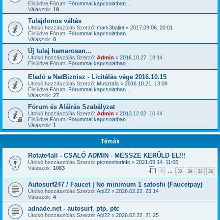
Elküldve Fórum:
Fórummal kapcsolatban...
Válaszok:
19
Tulajdonos váltás
Utolsó hozzászólás Szerző:
mark3balint
«
2017.09.06. 20:01
Elküldve Fórum:
Fórummal kapcsolatban...
Válaszok:
8
Új tulaj hamarosan...
Utolsó hozzászólás Szerző:
Admin
«
2016.10.27. 18:14
Elküldve Fórum:
Fórummal kapcsolatban...
Eladó a NetBiznisz - Licitálás vége 2016.10.15
Utolsó hozzászólás Szerző:
Musztafa
«
2016.10.21. 13:08
Elküldve Fórum:
Fórummal kapcsolatban...
Válaszok:
27
Fórum és Aláírás Szabályzat
Utolsó hozzászólás Szerző:
Admin
«
2013.12.02. 10:44
Elküldve Fórum:
Fórummal kapcsolatban...
Válaszok:
1
Témák
Rotate4all - CSALÓ ADMIN - MESSZE KERÜLD EL!!!
Utolsó hozzászólás Szerző:
ptcmonitorinfo
«
2021.09.14. 11:05
Válaszok:
1063
1
33
34
35
36
…
Autosurf247 / Faucet | No minimum 1 satoshi (Faucetpay)
Utolsó hozzászólás Szerző:
Api22
«
2026.02.22. 23:14
Válaszok:
4
adnade.net - autosurf, ptp, ptc
Utolsó hozzászólás Szerző:
Api22
«
2026.02.22. 21:25