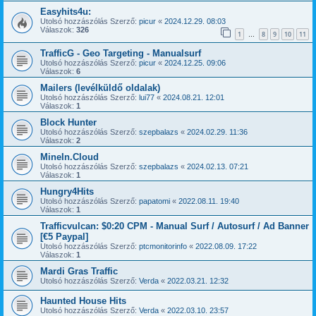
Easyhits4u:
Utolsó hozzászólás Szerző:
picur
«
2024.12.29. 08:03
Válaszok:
326
1
8
9
10
11
…
TrafficG - Geo Targeting - Manualsurf
Utolsó hozzászólás Szerző:
picur
«
2024.12.25. 09:06
Válaszok:
6
Mailers (levélküldő oldalak)
Utolsó hozzászólás Szerző:
lui77
«
2024.08.21. 12:01
Válaszok:
1
Block Hunter
Utolsó hozzászólás Szerző:
szepbalazs
«
2024.02.29. 11:36
Válaszok:
2
MineIn.Cloud
Utolsó hozzászólás Szerző:
szepbalazs
«
2024.02.13. 07:21
Válaszok:
1
Hungry4Hits
Utolsó hozzászólás Szerző:
papatomi
«
2022.08.11. 19:40
Válaszok:
1
Trafficvulcan: $0:20 CPM - Manual Surf / Autosurf / Ad Banner
[€5 Paypal]
Utolsó hozzászólás Szerző:
ptcmonitorinfo
«
2022.08.09. 17:22
Válaszok:
1
Mardi Gras Traffic
Utolsó hozzászólás Szerző:
Verda
«
2022.03.21. 12:32
Haunted House Hits
Utolsó hozzászólás Szerző:
Verda
«
2022.03.10. 23:57