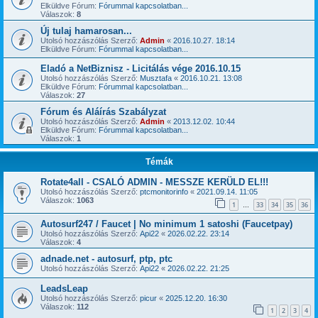
Elküldve Fórum:
Fórummal kapcsolatban...
Válaszok:
8
Új tulaj hamarosan...
Utolsó hozzászólás Szerző:
Admin
«
2016.10.27. 18:14
Elküldve Fórum:
Fórummal kapcsolatban...
Eladó a NetBiznisz - Licitálás vége 2016.10.15
Utolsó hozzászólás Szerző:
Musztafa
«
2016.10.21. 13:08
Elküldve Fórum:
Fórummal kapcsolatban...
Válaszok:
27
Fórum és Aláírás Szabályzat
Utolsó hozzászólás Szerző:
Admin
«
2013.12.02. 10:44
Elküldve Fórum:
Fórummal kapcsolatban...
Válaszok:
1
Témák
Rotate4all - CSALÓ ADMIN - MESSZE KERÜLD EL!!!
Utolsó hozzászólás Szerző:
ptcmonitorinfo
«
2021.09.14. 11:05
Válaszok:
1063
1
33
34
35
36
…
Autosurf247 / Faucet | No minimum 1 satoshi (Faucetpay)
Utolsó hozzászólás Szerző:
Api22
«
2026.02.22. 23:14
Válaszok:
4
adnade.net - autosurf, ptp, ptc
Utolsó hozzászólás Szerző:
Api22
«
2026.02.22. 21:25
LeadsLeap
Utolsó hozzászólás Szerző:
picur
«
2025.12.20. 16:30
Válaszok:
112
1
2
3
4