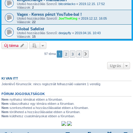
Utolsó hozzászólás Szerző:
bitcoinlacko
«
2019.12.15. 17:52
Válaszok:
2
Vagex - Keress pénzt YouTube-bal !
Utolsó hozzászólás Szerző:
JoeTheKing
«
2019.12.12. 16:05
Válaszok:
22
Global Safelist
Utolsó hozzászólás Szerző:
deejayfly
«
2019.04.16. 10:43
Válaszok:
15
Új téma
1
2
3
4
Következő
97 téma
Ugrás
KI VAN ITT
Jelenlévő fórumozók: nincs regisztrált felhasználó valamint 1 vendég
FÓRUM JOGOSULTSÁGOK
Nem
nyithatsz témákat ebben a fórumban.
Nem
válaszolhatsz egy témára ebben a fórumban.
Nem
szerkesztheted a hozzászólásaidat ebben a fórumban.
Nem
törölheted a hozzászólásaidat ebben a fórumban.
Nem
küldhetsz csatolmányokat ebben a fórumban.