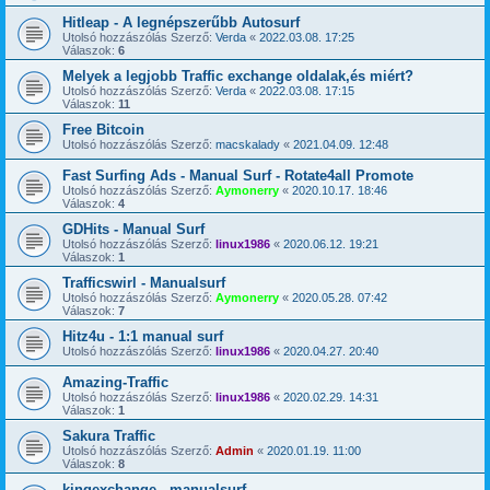
Hitleap - A legnépszerűbb Autosurf
Utolsó hozzászólás Szerző:
Verda
«
2022.03.08. 17:25
Válaszok:
6
Melyek a legjobb Traffic exchange oldalak,és miért?
Utolsó hozzászólás Szerző:
Verda
«
2022.03.08. 17:15
Válaszok:
11
Free Bitcoin
Utolsó hozzászólás Szerző:
macskalady
«
2021.04.09. 12:48
Fast Surfing Ads - Manual Surf - Rotate4all Promote
Utolsó hozzászólás Szerző:
Aymonerry
«
2020.10.17. 18:46
Válaszok:
4
GDHits - Manual Surf
Utolsó hozzászólás Szerző:
linux1986
«
2020.06.12. 19:21
Válaszok:
1
Trafficswirl - Manualsurf
Utolsó hozzászólás Szerző:
Aymonerry
«
2020.05.28. 07:42
Válaszok:
7
Hitz4u - 1:1 manual surf
Utolsó hozzászólás Szerző:
linux1986
«
2020.04.27. 20:40
Amazing-Traffic
Utolsó hozzászólás Szerző:
linux1986
«
2020.02.29. 14:31
Válaszok:
1
Sakura Traffic
Utolsó hozzászólás Szerző:
Admin
«
2020.01.19. 11:00
Válaszok:
8
kingexchange - manualsurf