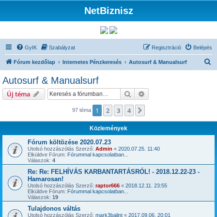
NetBiznisz
GyIK
Szabályzat
Regisztráció
Belépés
K
Fórum kezdőlap
Internetes Pénzkeresés
Autosurf & Manualsurf
e
Autosurf & Manualsurf
r
Keresés
Részletes keresés
Új téma
e
s
1
2
3
4
Következő
97 téma
é
Közlemények
s
Fórum költözése 2020.07.23
Utolsó hozzászólás Szerző:
Admin
«
2020.07.25. 11:40
Elküldve Fórum:
Fórummal kapcsolatban...
Válaszok:
4
Re: Re: FELHÍVÁS KARBANTARTÁSRÓL! - 2018.12.22-23 -
Hamarosan!
Utolsó hozzászólás Szerző:
raptor666
«
2018.12.11. 23:55
Elküldve Fórum:
Fórummal kapcsolatban...
Válaszok:
19
Tulajdonos váltás
Utolsó hozzászólás Szerző:
mark3balint
«
2017.09.06. 20:01