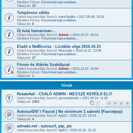
Elküldve Fórum:
Fórummal kapcsolatban...
Válaszok:
19
Tulajdonos váltás
Utolsó hozzászólás Szerző:
mark3balint
«
2017.09.06. 20:01
Elküldve Fórum:
Fórummal kapcsolatban...
Válaszok:
8
Új tulaj hamarosan...
Utolsó hozzászólás Szerző:
Admin
«
2016.10.27. 18:14
Elküldve Fórum:
Fórummal kapcsolatban...
Eladó a NetBiznisz - Licitálás vége 2016.10.15
Utolsó hozzászólás Szerző:
Musztafa
«
2016.10.21. 13:08
Elküldve Fórum:
Fórummal kapcsolatban...
Válaszok:
27
Fórum és Aláírás Szabályzat
Utolsó hozzászólás Szerző:
Admin
«
2013.12.02. 10:44
Elküldve Fórum:
Fórummal kapcsolatban...
Válaszok:
1
Témák
Rotate4all - CSALÓ ADMIN - MESSZE KERÜLD EL!!!
Utolsó hozzászólás Szerző:
ptcmonitorinfo
«
2021.09.14. 11:05
Válaszok:
1063
1
33
34
35
36
…
Autosurf247 / Faucet | No minimum 1 satoshi (Faucetpay)
Utolsó hozzászólás Szerző:
Api22
«
2026.02.22. 23:14
Válaszok:
4
adnade.net - autosurf, ptp, ptc
Utolsó hozzászólás Szerző:
Api22
«
2026.02.22. 21:25