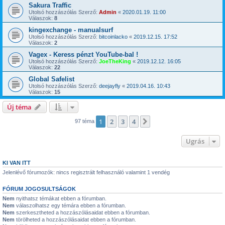
Sakura Traffic
Utolsó hozzászólás Szerző:
Admin
«
2020.01.19. 11:00
Válaszok:
8
kingexchange - manualsurf
Utolsó hozzászólás Szerző:
bitcoinlacko
«
2019.12.15. 17:52
Válaszok:
2
Vagex - Keress pénzt YouTube-bal !
Utolsó hozzászólás Szerző:
JoeTheKing
«
2019.12.12. 16:05
Válaszok:
22
Global Safelist
Utolsó hozzászólás Szerző:
deejayfly
«
2019.04.16. 10:43
Válaszok:
15
Új téma
1
2
3
4
Következő
97 téma
Ugrás
KI VAN ITT
Jelenlévő fórumozók: nincs regisztrált felhasználó valamint 1 vendég
FÓRUM JOGOSULTSÁGOK
Nem
nyithatsz témákat ebben a fórumban.
Nem
válaszolhatsz egy témára ebben a fórumban.
Nem
szerkesztheted a hozzászólásaidat ebben a fórumban.
Nem
törölheted a hozzászólásaidat ebben a fórumban.