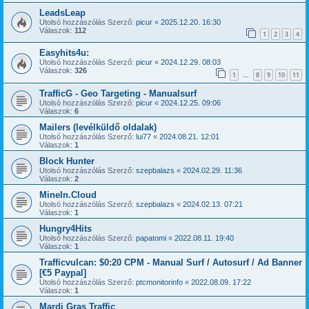
LeadsLeap
Utolsó hozzászólás Szerző:
picur
«
2025.12.20. 16:30
Válaszok:
112
1
2
3
4
Easyhits4u:
Utolsó hozzászólás Szerző:
picur
«
2024.12.29. 08:03
Válaszok:
326
1
8
9
10
11
…
TrafficG - Geo Targeting - Manualsurf
Utolsó hozzászólás Szerző:
picur
«
2024.12.25. 09:06
Válaszok:
6
Mailers (levélküldő oldalak)
Utolsó hozzászólás Szerző:
lui77
«
2024.08.21. 12:01
Válaszok:
1
Block Hunter
Utolsó hozzászólás Szerző:
szepbalazs
«
2024.02.29. 11:36
Válaszok:
2
MineIn.Cloud
Utolsó hozzászólás Szerző:
szepbalazs
«
2024.02.13. 07:21
Válaszok:
1
Hungry4Hits
Utolsó hozzászólás Szerző:
papatomi
«
2022.08.11. 19:40
Válaszok:
1
Trafficvulcan: $0:20 CPM - Manual Surf / Autosurf / Ad Banner
[€5 Paypal]
Utolsó hozzászólás Szerző:
ptcmonitorinfo
«
2022.08.09. 17:22
Válaszok:
1
Mardi Gras Traffic