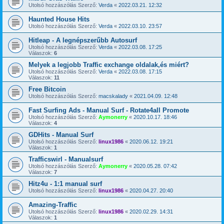
Utolsó hozzászólás Szerző:
Verda
«
2022.03.21. 12:32
Haunted House Hits
Utolsó hozzászólás Szerző:
Verda
«
2022.03.10. 23:57
Hitleap - A legnépszerűbb Autosurf
Utolsó hozzászólás Szerző:
Verda
«
2022.03.08. 17:25
Válaszok:
6
Melyek a legjobb Traffic exchange oldalak,és miért?
Utolsó hozzászólás Szerző:
Verda
«
2022.03.08. 17:15
Válaszok:
11
Free Bitcoin
Utolsó hozzászólás Szerző:
macskalady
«
2021.04.09. 12:48
Fast Surfing Ads - Manual Surf - Rotate4all Promote
Utolsó hozzászólás Szerző:
Aymonerry
«
2020.10.17. 18:46
Válaszok:
4
GDHits - Manual Surf
Utolsó hozzászólás Szerző:
linux1986
«
2020.06.12. 19:21
Válaszok:
1
Trafficswirl - Manualsurf
Utolsó hozzászólás Szerző:
Aymonerry
«
2020.05.28. 07:42
Válaszok:
7
Hitz4u - 1:1 manual surf
Utolsó hozzászólás Szerző:
linux1986
«
2020.04.27. 20:40
Amazing-Traffic
Utolsó hozzászólás Szerző:
linux1986
«
2020.02.29. 14:31
Válaszok:
1