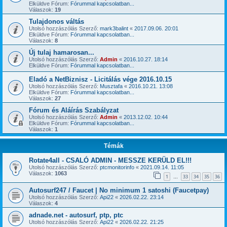
Elküldve Fórum:
Fórummal kapcsolatban...
Válaszok:
19
Tulajdonos váltás
Utolsó hozzászólás Szerző:
mark3balint
«
2017.09.06. 20:01
Elküldve Fórum:
Fórummal kapcsolatban...
Válaszok:
8
Új tulaj hamarosan...
Utolsó hozzászólás Szerző:
Admin
«
2016.10.27. 18:14
Elküldve Fórum:
Fórummal kapcsolatban...
Eladó a NetBiznisz - Licitálás vége 2016.10.15
Utolsó hozzászólás Szerző:
Musztafa
«
2016.10.21. 13:08
Elküldve Fórum:
Fórummal kapcsolatban...
Válaszok:
27
Fórum és Aláírás Szabályzat
Utolsó hozzászólás Szerző:
Admin
«
2013.12.02. 10:44
Elküldve Fórum:
Fórummal kapcsolatban...
Válaszok:
1
Témák
Rotate4all - CSALÓ ADMIN - MESSZE KERÜLD EL!!!
Utolsó hozzászólás Szerző:
ptcmonitorinfo
«
2021.09.14. 11:05
Válaszok:
1063
1
33
34
35
36
…
Autosurf247 / Faucet | No minimum 1 satoshi (Faucetpay)
Utolsó hozzászólás Szerző:
Api22
«
2026.02.22. 23:14
Válaszok:
4
adnade.net - autosurf, ptp, ptc
Utolsó hozzászólás Szerző:
Api22
«
2026.02.22. 21:25