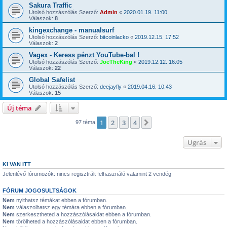
Sakura Traffic
Utolsó hozzászólás Szerző:
Admin
«
2020.01.19. 11:00
Válaszok:
8
kingexchange - manualsurf
Utolsó hozzászólás Szerző:
bitcoinlacko
«
2019.12.15. 17:52
Válaszok:
2
Vagex - Keress pénzt YouTube-bal !
Utolsó hozzászólás Szerző:
JoeTheKing
«
2019.12.12. 16:05
Válaszok:
22
Global Safelist
Utolsó hozzászólás Szerző:
deejayfly
«
2019.04.16. 10:43
Válaszok:
15
Új téma
1
2
3
4
Következő
97 téma
Ugrás
KI VAN ITT
Jelenlévő fórumozók: nincs regisztrált felhasználó valamint 2 vendég
FÓRUM JOGOSULTSÁGOK
Nem
nyithatsz témákat ebben a fórumban.
Nem
válaszolhatsz egy témára ebben a fórumban.
Nem
szerkesztheted a hozzászólásaidat ebben a fórumban.
Nem
törölheted a hozzászólásaidat ebben a fórumban.