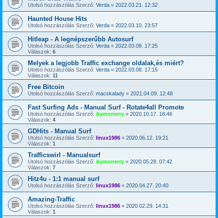
Utolsó hozzászólás Szerző:
Verda
«
2022.03.21. 12:32
Haunted House Hits
Utolsó hozzászólás Szerző:
Verda
«
2022.03.10. 23:57
Hitleap - A legnépszerűbb Autosurf
Utolsó hozzászólás Szerző:
Verda
«
2022.03.08. 17:25
Válaszok:
6
Melyek a legjobb Traffic exchange oldalak,és miért?
Utolsó hozzászólás Szerző:
Verda
«
2022.03.08. 17:15
Válaszok:
11
Free Bitcoin
Utolsó hozzászólás Szerző:
macskalady
«
2021.04.09. 12:48
Fast Surfing Ads - Manual Surf - Rotate4all Promote
Utolsó hozzászólás Szerző:
Aymonerry
«
2020.10.17. 18:46
Válaszok:
4
GDHits - Manual Surf
Utolsó hozzászólás Szerző:
linux1986
«
2020.06.12. 19:21
Válaszok:
1
Trafficswirl - Manualsurf
Utolsó hozzászólás Szerző:
Aymonerry
«
2020.05.28. 07:42
Válaszok:
7
Hitz4u - 1:1 manual surf
Utolsó hozzászólás Szerző:
linux1986
«
2020.04.27. 20:40
Amazing-Traffic
Utolsó hozzászólás Szerző:
linux1986
«
2020.02.29. 14:31
Válaszok:
1