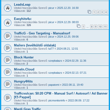
LeadsLeap
Utolsó hozzászólás Szerző:
picur
«
2025.12.20. 16:30
Válaszok:
112
1
2
3
4
Easyhits4u:
Utolsó hozzászólás Szerző:
picur
«
2024.12.29. 08:03
Válaszok:
326
1
8
9
10
11
…
TrafficG - Geo Targeting - Manualsurf
Utolsó hozzászólás Szerző:
picur
«
2024.12.25. 09:06
Válaszok:
6
Mailers (levélküldő oldalak)
Utolsó hozzászólás Szerző:
lui77
«
2024.08.21. 12:01
Válaszok:
1
Block Hunter
Utolsó hozzászólás Szerző:
szepbalazs
«
2024.02.29. 11:36
Válaszok:
2
MineIn.Cloud
Utolsó hozzászólás Szerző:
szepbalazs
«
2024.02.13. 07:21
Válaszok:
1
Hungry4Hits
Utolsó hozzászólás Szerző:
papatomi
«
2022.08.11. 19:40
Válaszok:
1
Trafficvulcan: $0:20 CPM - Manual Surf / Autosurf / Ad Banner
[€5 Paypal]
Utolsó hozzászólás Szerző:
ptcmonitorinfo
«
2022.08.09. 17:22
Válaszok:
1
Mardi Gras Traffic