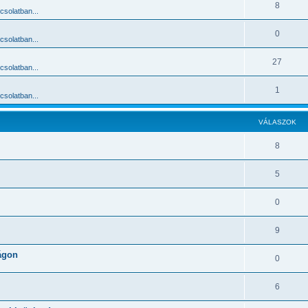
8
solatban...
0
solatban...
27
solatban...
1
solatban...
VÁLASZOK
8
5
0
9
zágon
0
6