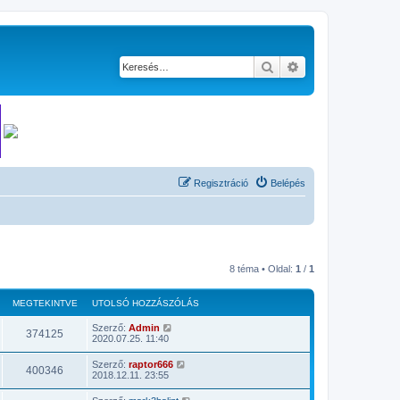
Keresés
Részletes keresés
Regisztráció
Belépés
8 téma • Oldal:
1
/
1
MEGTEKINTVE
UTOLSÓ HOZZÁSZÓLÁS
Szerző:
Admin
374125
2020.07.25. 11:40
Szerző:
raptor666
400346
2018.12.11. 23:55