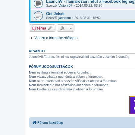
LaunchV - hamarosan indul a Facebook legnag
Szerző:
Victory07
»
2014.05.22. 08:20
Get Jetset
Szerző:
janosom
»
2013.05.31. 15:52
Új téma
Vissza a fórum kezdőlapra
KI VAN ITT
Jelenlévő fórumozók: nincs regisztrált felhasználó valamint 1 vendég
FÓRUM JOGOSULTSÁGOK
Nem
nyithatsz témákat ebben a fórumban.
Nem
válaszolhatsz egy témára ebben a fórumban.
Nem
szerkesztheted a hozzászólásaidat ebben a fórumban.
Nem
törölheted a hozzászólásaidat ebben a fórumban.
Nem
küldhetsz csatolmányokat ebben a fórumban.
Fórum kezdőlap