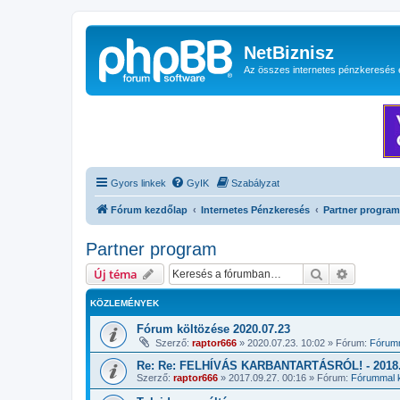
NetBiznisz
Az összes internetes pénzkeresés 
Gyors linkek
GyIK
Szabályzat
Fórum kezdőlap
Internetes Pénzkeresés
Partner program
Partner program
Keresés
Részletes
Új téma
KÖZLEMÉNYEK
Fórum költözése 2020.07.23
Szerző:
raptor666
»
2020.07.23. 10:02
» Fórum:
Fórumm
Re: Re: FELHÍVÁS KARBANTARTÁSRÓL! - 2018.1
Szerző:
raptor666
»
2017.09.27. 00:16
» Fórum:
Fórummal k