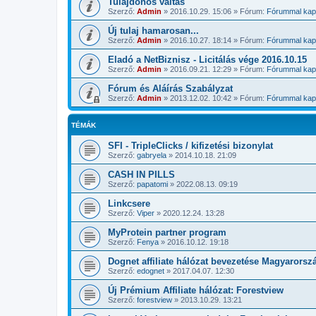
Tulajdonos váltás
Szerző:
Admin
»
2016.10.29. 15:06
» Fórum:
Fórummal kapc
Új tulaj hamarosan...
Szerző:
Admin
»
2016.10.27. 18:14
» Fórum:
Fórummal kapc
Eladó a NetBiznisz - Licitálás vége 2016.10.15
Szerző:
Admin
»
2016.09.21. 12:29
» Fórum:
Fórummal kapc
Fórum és Aláírás Szabályzat
Szerző:
Admin
»
2013.12.02. 10:42
» Fórum:
Fórummal kapc
TÉMÁK
SFI - TripleClicks / kifizetési bizonylat
Szerző:
gabryela
»
2014.10.18. 21:09
CASH IN PILLS
Szerző:
papatomi
»
2022.08.13. 09:19
Linkcsere
Szerző:
Viper
»
2020.12.24. 13:28
MyProtein partner program
Szerző:
Fenya
»
2016.10.12. 19:18
Dognet affiliate hálózat bevezetése Magyarors
Szerző:
edognet
»
2017.04.07. 12:30
Új Prémium Affiliate hálózat: Forestview
Szerző:
forestview
»
2013.10.29. 13:21