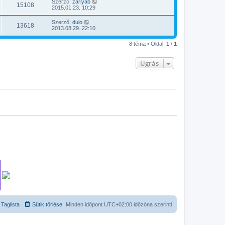
Szerző:
zariyab
15108
2015.01.23. 10:29
Szerző:
dulo
13618
2013.08.29. 22:10
8 téma • Oldal:
1
/
1
Ugrás
Taglista
Sütik törlése
Minden időpont
UTC+02:00
időzóna szerinti