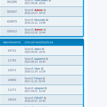
Szerző:
mark3balint
362385
2017.09.06. 20:01
Szerző:
Admin
302597
2016.10.27. 18:14
Szerző:
Musztafa
429975
2016.10.21. 13:08
Szerző:
Admin
326312
2013.12.02. 10:44
MEGTEKINTVE
UTOLSÓ HOZZÁSZÓLÁS
Szerző:
dalevi
63721
2022.09.05. 18:41
Szerző:
papatomi
11791
2022.08.14. 18:40
Szerző:
Viper
10371
2020.12.24. 13:28
Szerző:
Fenya
23963
2017.11.22. 02:04
Szerző:
edognet
11271
2017.04.07. 12:30
Szerző:
FRU5T
18410
2016.03.07. 22:30