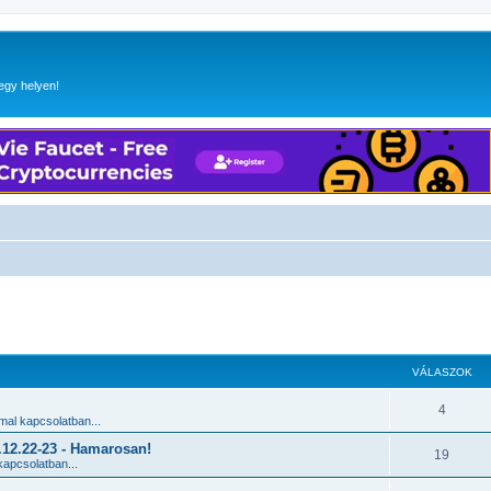
egy helyen!
 keresés
VÁLASZOK
4
al kapcsolatban...
2.22-23 - Hamarosan!
19
apcsolatban...