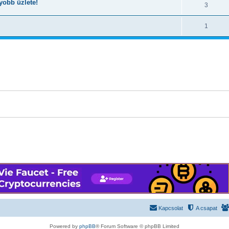
yobb üzlete!
3
1
Kapcsolat
A csapat
Powered by
phpBB
® Forum Software © phpBB Limited