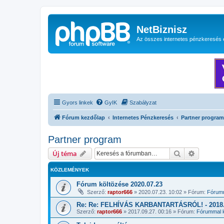
NetBiznisz
Az összes internetes pénzkeresés 
Gyors linkek
GyIK
Szabályzat
Fórum kezdőlap
Internetes Pénzkeresés
Partner program
Partner program
Keresés
Részletes
Új téma
KÖZLEMÉNYEK
Fórum költözése 2020.07.23
Szerző:
raptor666
»
2020.07.23. 10:02
» Fórum:
Fórumm
Re: Re: FELHÍVÁS KARBANTARTÁSRÓL! - 2018.1
Szerző:
raptor666
»
2017.09.27. 00:16
» Fórum:
Fórummal k