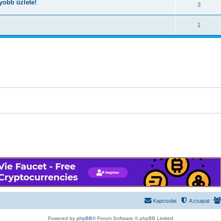
yobb üzlete!
3
1
Kapcsolat
A csapat
Powered by
phpBB
® Forum Software © phpBB Limited