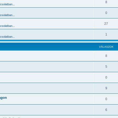
8
solatban...
0
solatban...
27
solatban...
1
solatban...
VÁLASZOK
8
5
0
9
zágon
0
6