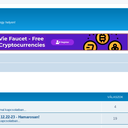
egy helyen!
 keresés
VÁLASZOK
4
al kapcsolatban...
2.22-23 - Hamarosan!
19
apcsolatban...