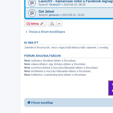
LaunchV - hamarosan indul a Facebook legnag
Szerző:
Victory07
»
2014.05.22. 08:20
Get Jetset
Szerző:
janosom
»
2013.05.31. 15:52
Új téma
Vissza a fórum kezdőlapra
KI VAN ITT
Jelenlévő fórumozók: nincs regisztrált felhasználó valamint 1 vendég
FÓRUM JOGOSULTSÁGOK
Nem
nyithatsz témákat ebben a fórumban.
Nem
válaszolhatsz egy témára ebben a fórumban.
Nem
szerkesztheted a hozzászólásaidat ebben a fórumban.
Nem
törölheted a hozzászólásaidat ebben a fórumban.
Nem
küldhetsz csatolmányokat ebben a fórumban.
Fórum kezdőlap