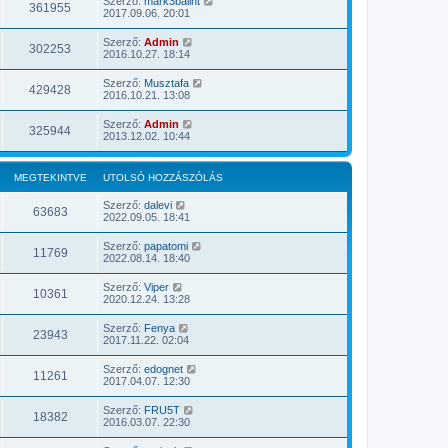
Szerző:
mark3balint
361955
2017.09.06. 20:01
Szerző:
Admin
302253
2016.10.27. 18:14
Szerző:
Musztafa
429428
2016.10.21. 13:08
Szerző:
Admin
325944
2013.12.02. 10:44
MEGTEKINTVE
UTOLSÓ HOZZÁSZÓLÁS
Szerző:
dalevi
63683
2022.09.05. 18:41
Szerző:
papatomi
11769
2022.08.14. 18:40
Szerző:
Viper
10361
2020.12.24. 13:28
Szerző:
Fenya
23943
2017.11.22. 02:04
Szerző:
edognet
11261
2017.04.07. 12:30
Szerző:
FRU5T
18382
2016.03.07. 22:30