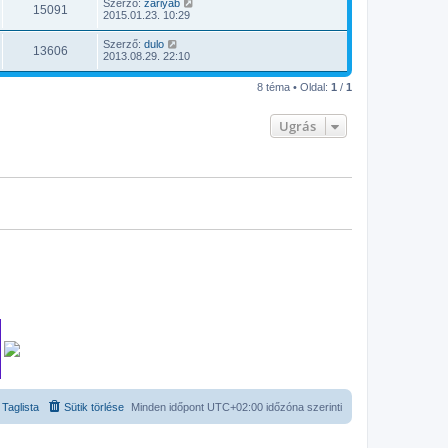
Szerző:
zariyab
15091
2015.01.23. 10:29
Szerző:
dulo
13606
2013.08.29. 22:10
8 téma • Oldal:
1
/
1
Ugrás
Taglista
Sütik törlése
Minden időpont
UTC+02:00
időzóna szerinti