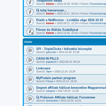
Tulajdonos váltás
Szerző:
Admin
»
2016.10.29. 15:06
» Fórum:
Fórummal kapc
Új tulaj hamarosan...
Szerző:
Admin
»
2016.10.27. 18:14
» Fórum:
Fórummal kapc
Eladó a NetBiznisz - Licitálás vége 2016.10.15
Szerző:
Admin
»
2016.09.21. 12:29
» Fórum:
Fórummal kapc
Fórum és Aláírás Szabályzat
Szerző:
Admin
»
2013.12.02. 10:42
» Fórum:
Fórummal kapc
TÉMÁK
SFI - TripleClicks / kifizetési bizonylat
Szerző:
gabryela
»
2014.10.18. 21:09
CASH IN PILLS
Szerző:
papatomi
»
2022.08.13. 09:19
Linkcsere
Szerző:
Viper
»
2020.12.24. 13:28
MyProtein partner program
Szerző:
Fenya
»
2016.10.12. 19:18
Dognet affiliate hálózat bevezetése Magyarors
Szerző:
edognet
»
2017.04.07. 12:30
Új Prémium Affiliate hálózat: Forestview
Szerző:
forestview
»
2013.10.29. 13:21