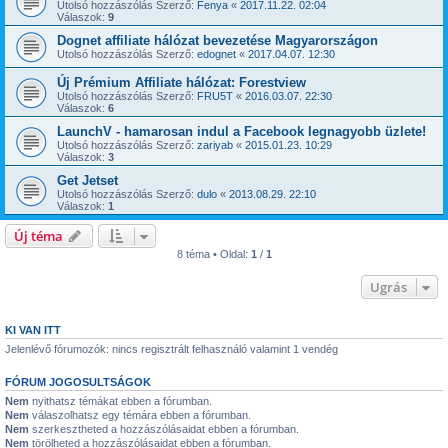
Utolsó hozzászólás Szerző:
Fenya
«
2017.11.22. 02:04
Válaszok:
9
Dognet affiliate hálózat bevezetése Magyarországon
Utolsó hozzászólás Szerző:
edognet
«
2017.04.07. 12:30
Új Prémium Affiliate hálózat: Forestview
Utolsó hozzászólás Szerző:
FRU5T
«
2016.03.07. 22:30
Válaszok:
6
LaunchV - hamarosan indul a Facebook legnagyobb üzlete!
Utolsó hozzászólás Szerző:
zariyab
«
2015.01.23. 10:29
Válaszok:
3
Get Jetset
Utolsó hozzászólás Szerző:
dulo
«
2013.08.29. 22:10
Válaszok:
1
Új téma
8 téma • Oldal:
1
/
1
Ugrás
KI VAN ITT
Jelenlévő fórumozók: nincs regisztrált felhasználó valamint 1 vendég
FÓRUM JOGOSULTSÁGOK
Nem
nyithatsz témákat ebben a fórumban.
Nem
válaszolhatsz egy témára ebben a fórumban.
Nem
szerkesztheted a hozzászólásaidat ebben a fórumban.
Nem
törölheted a hozzászólásaidat ebben a fórumban.