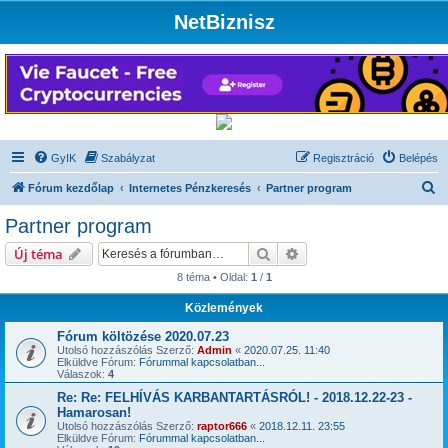
NetBiznisz
GyIK
Szabályzat
Regisztráció
Belépés
K
Fórum kezdőlap
Internetes Pénzkeresés
Partner program
e
Partner program
r
Keresés
Részletes keresés
Új téma
e
8 téma • Oldal:
1
/
1
s
Közlemények
é
s
Fórum költözése 2020.07.23
Utolsó hozzászólás Szerző:
Admin
«
2020.07.25. 11:40
Elküldve Fórum:
Fórummal kapcsolatban...
Válaszok:
4
Re: Re: FELHÍVÁS KARBANTARTÁSRÓL! - 2018.12.22-23 -
Hamarosan!
Utolsó hozzászólás Szerző:
raptor666
«
2018.12.11. 23:55
Elküldve Fórum:
Fórummal kapcsolatban...