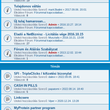
Válaszok:
19
Tulajdonos váltás
Utolsó hozzászólás Szerző:
mark3balint
«
2017.09.06. 20:01
Elküldve Fórum:
Fórummal kapcsolatban...
Válaszok:
8
Új tulaj hamarosan...
Utolsó hozzászólás Szerző:
Admin
«
2016.10.27. 18:14
Elküldve Fórum:
Fórummal kapcsolatban...
Eladó a NetBiznisz - Licitálás vége 2016.10.15
Utolsó hozzászólás Szerző:
Musztafa
«
2016.10.21. 13:08
Elküldve Fórum:
Fórummal kapcsolatban...
Válaszok:
27
Fórum és Aláírás Szabályzat
Utolsó hozzászólás Szerző:
Admin
«
2013.12.02. 10:44
Elküldve Fórum:
Fórummal kapcsolatban...
Válaszok:
1
Témák
SFI - TripleClicks / kifizetési bizonylat
Utolsó hozzászólás Szerző:
dalevi
«
2022.09.05. 18:41
Válaszok:
8
CASH IN PILLS
Utolsó hozzászólás Szerző:
papatomi
«
2022.08.14. 18:40
Válaszok:
5
Linkcsere
Utolsó hozzászólás Szerző:
Viper
«
2020.12.24. 13:28
MyProtein partner program