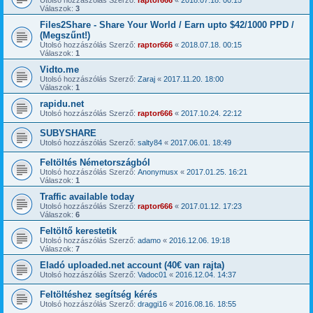
Utolsó hozzászólás Szerző:
raptor666
«
2018.07.18. 00:15
Válaszok:
3
Files2Share - Share Your World / Earn upto $42/1000 PPD /
(Megszűnt!)
Utolsó hozzászólás Szerző:
raptor666
«
2018.07.18. 00:15
Válaszok:
1
Vidto.me
Utolsó hozzászólás Szerző:
Zaraj
«
2017.11.20. 18:00
Válaszok:
1
rapidu.net
Utolsó hozzászólás Szerző:
raptor666
«
2017.10.24. 22:12
SUBYSHARE
Utolsó hozzászólás Szerző:
salty84
«
2017.06.01. 18:49
Feltöltés Németországból
Utolsó hozzászólás Szerző:
Anonymusx
«
2017.01.25. 16:21
Válaszok:
1
Traffic available today
Utolsó hozzászólás Szerző:
raptor666
«
2017.01.12. 17:23
Válaszok:
6
Feltöltő kerestetik
Utolsó hozzászólás Szerző:
adamo
«
2016.12.06. 19:18
Válaszok:
7
Eladó uploaded.net account (40€ van rajta)
Utolsó hozzászólás Szerző:
Vadoc01
«
2016.12.04. 14:37
Feltöltéshez segítség kérés
Utolsó hozzászólás Szerző:
draggi16
«
2016.08.16. 18:55