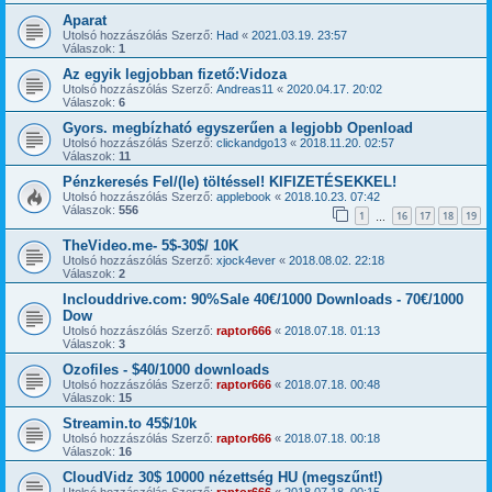
Aparat
Utolsó hozzászólás Szerző:
Had
«
2021.03.19. 23:57
Válaszok:
1
Az egyik legjobban fizető:Vidoza
Utolsó hozzászólás Szerző:
Andreas11
«
2020.04.17. 20:02
Válaszok:
6
Gyors. megbízható egyszerűen a legjobb Openload
Utolsó hozzászólás Szerző:
clickandgo13
«
2018.11.20. 02:57
Válaszok:
11
Pénzkeresés Fel/(le) töltéssel! KIFIZETÉSEKKEL!
Utolsó hozzászólás Szerző:
applebook
«
2018.10.23. 07:42
Válaszok:
556
1
16
17
18
19
…
TheVideo.me- 5$-30$/ 10K
Utolsó hozzászólás Szerző:
xjock4ever
«
2018.08.02. 22:18
Válaszok:
2
Inclouddrive.com: 90%Sale 40€/1000 Downloads - 70€/1000
Dow
Utolsó hozzászólás Szerző:
raptor666
«
2018.07.18. 01:13
Válaszok:
3
Ozofiles - $40/1000 downloads
Utolsó hozzászólás Szerző:
raptor666
«
2018.07.18. 00:48
Válaszok:
15
Streamin.to 45$/10k
Utolsó hozzászólás Szerző:
raptor666
«
2018.07.18. 00:18
Válaszok:
16
CloudVidz 30$ 10000 nézettség HU (megszűnt!)