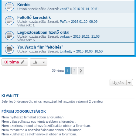
Kérdés
Utolsó hozzászólás Szerző:
vzs87
«
2016.07.14. 09:51
Feltöltő kerestetik
Utolsó hozzászólás Szerző:
PuTa
«
2016.01.20. 09:09
Válaszok:
1
Legbiztosabban fizető oldal
Utolsó hozzászólás Szerző:
pinkaa
«
2015.10.21. 21:03
Válaszok:
5
YouWatch film"feltöltés"
Utolsó hozzászólás Szerző:
tuttifrutty
«
2015.10.06. 18:50
Új téma
1
2
Következő
35 téma
Ugrás
KI VAN ITT
Jelenlévő fórumozók: nincs regisztrált felhasználó valamint 2 vendég
FÓRUM JOGOSULTSÁGOK
Nem
nyithatsz témákat ebben a fórumban.
Nem
válaszolhatsz egy témára ebben a fórumban.
Nem
szerkesztheted a hozzászólásaidat ebben a fórumban.
Nem
törölheted a hozzászólásaidat ebben a fórumban.
Nem
küldhetsz csatolmányokat ebben a fórumban.