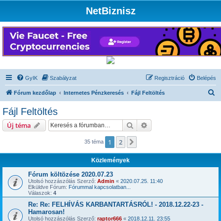
NetBiznisz
GyIK
Szabályzat
Regisztráció
Belépés
K
Fórum kezdőlap
Internetes Pénzkeresés
Fájl Feltöltés
e
Fájl Feltöltés
r
Keresés
Részletes keresés
Új téma
e
s
1
2
Következő
35 téma
é
Közlemények
s
Fórum költözése 2020.07.23
Utolsó hozzászólás Szerző:
Admin
«
2020.07.25. 11:40
Elküldve Fórum:
Fórummal kapcsolatban...
Válaszok:
4
Re: Re: FELHÍVÁS KARBANTARTÁSRÓL! - 2018.12.22-23 -
Hamarosan!
Utolsó hozzászólás Szerző:
raptor666
«
2018.12.11. 23:55