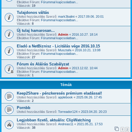
Elküldve Fórum:
Fórummal kapcsolatban...
Válaszok:
19
Tulajdonos váltás
Utolsó hozzászólás Szerző:
mark3balint
«
2017.09.06. 20:01
Elküldve Fórum:
Fórummal kapcsolatban...
Válaszok:
8
Új tulaj hamarosan...
Utolsó hozzászólás Szerző:
Admin
«
2016.10.27. 18:14
Elküldve Fórum:
Fórummal kapcsolatban...
Eladó a NetBiznisz - Licitálás vége 2016.10.15
Utolsó hozzászólás Szerző:
Musztafa
«
2016.10.21. 13:08
Elküldve Fórum:
Fórummal kapcsolatban...
Válaszok:
27
Fórum és Aláírás Szabályzat
Utolsó hozzászólás Szerző:
Admin
«
2013.12.02. 10:44
Elküldve Fórum:
Fórummal kapcsolatban...
Válaszok:
1
Témák
Keep2Share - pénzkeresés prémium eladással!
Utolsó hozzászólás Szerző:
applebook
«
2025.06.26. 17:45
Válaszok:
2
Pornbb
Utolsó hozzászólás Szerző:
Torreador124
«
2023.04.20. 20:23
Legjobban fizető, aktuális: ClipWatching
Utolsó hozzászólás Szerző:
Andreas11
«
2021.05.21. 17:53
Válaszok:
38
1
2