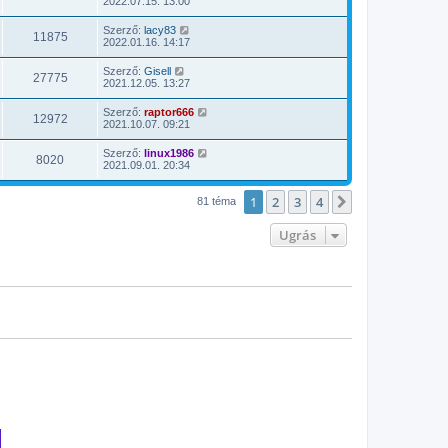
2022.07.15. 13:00
Szerző:
lacy83
11875
2022.01.16. 14:17
Szerző:
Gisell
27775
2021.12.05. 13:27
Szerző:
raptor666
12972
2021.10.07. 09:21
Szerző:
linux1986
8020
2021.09.01. 20:34
1
2
3
4
Következő
81 téma
Ugrás