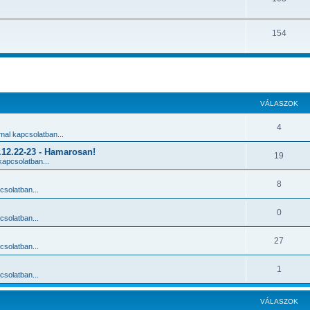
154
 keresés
VÁLASZOK
4
al kapcsolatban...
2.22-23 - Hamarosan!
19
apcsolatban...
8
solatban...
0
solatban...
27
solatban...
1
solatban...
VÁLASZOK