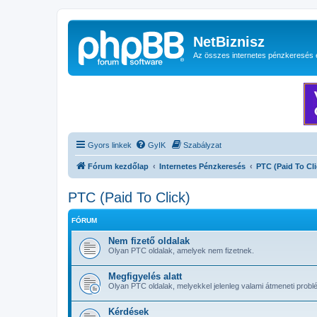
NetBiznisz
Az összes internetes pénzkeresés 
Gyors linkek
GyIK
Szabályzat
Fórum kezdőlap
Internetes Pénzkeresés
PTC (Paid To Cli
PTC (Paid To Click)
FÓRUM
Nem fizető oldalak
Olyan PTC oldalak, amelyek nem fizetnek.
Megfigyelés alatt
Olyan PTC oldalak, melyekkel jelenleg valami átmeneti probl
Kérdések