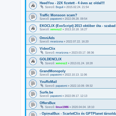
HeedYou - 22X fizetett - 4 éves az oldal!!!
Szerző:
Boguli
»
2015.02.24. 21:54
Traffic Monsoon scam?
Szerző:
papatomi
»
2022.09.28. 09:54
EKOCLIX (EvoScript) 2013 október óta - szabad
Szerző:
xenosz2
»
2013.10.18. 16:27
OmniAds
Szerző:
mrarizona
»
2022.07.22. 16:20
VideoClix
Szerző:
mrarizona
»
2023.03.17. 08:36
GOLDENCLIX
Szerző:
xenosz2
»
2013.01.24. 18:28
GrandMonopoly
Szerző:
papatomi
»
2022.10.13. 11:06
YouRoMail
Szerző:
papatomi
»
2022.10.09. 09:32
Surfe.be
Szerző:
papatomi
»
2022.09.17. 12:13
OffersBux
Szerző:
linux1986
»
2020.04.04. 18:10
- OpimalBux - ScarletClix és GPTPlanet társold