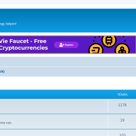
egy helyen!
ck)
TÉMÁK
1178
19
éma van.
103