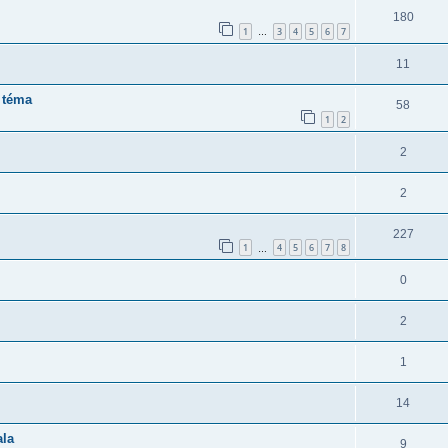
180
1
3
4
5
6
7
…
11
 téma
58
1
2
2
2
227
1
4
5
6
7
8
…
0
2
1
14
ala
9