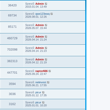
Szerző:
Admin
36420
2015.01.04. 13:49
Szerző:
qwe123ewq
69734
2026.08.01. 12:26
Szerző:
Admin
85171
2026.05.07. 15:44
Szerző:
Admin
460729
2026.04.14. 21:24
Szerző:
Admin
702098
2026.04.14. 21:23
Szerző:
Admin
382313
2026.04.12. 21:19
Szerző:
raptor666
447701
2025.09.24. 22:47
Szerző:
netinvest
3594
2025.06.21. 17:55
Szerző:
picur
3036
2025.01.12. 17:35
Szerző:
picur
3162
2025.01.01. 10:20