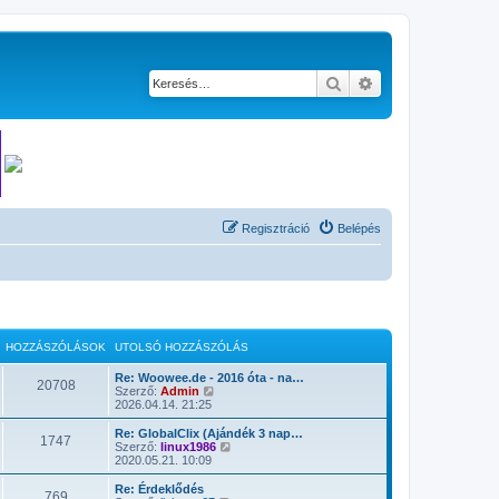
Keresés
Részletes keresés
Regisztráció
Belépés
HOZZÁSZÓLÁSOK
UTOLSÓ HOZZÁSZÓLÁS
Re: Woowee.de - 2016 óta - na…
20708
U
Szerző:
Admin
t
2026.04.14. 21:25
o
l
Re: GlobalClix (Ajándék 3 nap…
1747
s
U
Szerző:
linux1986
ó
t
2020.05.21. 10:09
h
o
o
l
Re: Érdeklődés
769
z
s