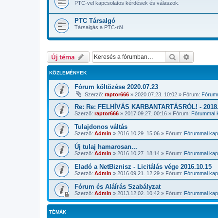
PTC-vel kapcsolatos kérdések és válaszok.
PTC Társalgó
Társalgás a PTC-ről.
Keresés
Részletes
Új téma
KÖZLEMÉNYEK
Fórum költözése 2020.07.23
Szerző:
raptor666
»
2020.07.23. 10:02
» Fórum:
Fórumm
Re: Re: FELHÍVÁS KARBANTARTÁSRÓL! - 2018.1
Szerző:
raptor666
»
2017.09.27. 00:16
» Fórum:
Fórummal k
Tulajdonos váltás
Szerző:
Admin
»
2016.10.29. 15:06
» Fórum:
Fórummal kapc
Új tulaj hamarosan...
Szerző:
Admin
»
2016.10.27. 18:14
» Fórum:
Fórummal kapc
Eladó a NetBiznisz - Licitálás vége 2016.10.15
Szerző:
Admin
»
2016.09.21. 12:29
» Fórum:
Fórummal kapc
Fórum és Aláírás Szabályzat
Szerző:
Admin
»
2013.12.02. 10:42
» Fórum:
Fórummal kapc
TÉMÁK