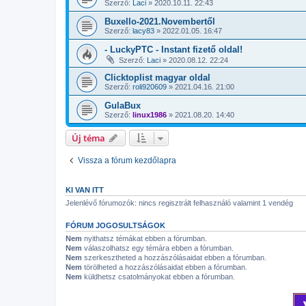
Szerző:
Laci
»
2020.10.11. 22:43
Buxello-2021.Novembertől
Szerző:
lacy83
»
2022.01.05. 16:47
- LuckyPTC - Instant fizető oldal!
Szerző:
Laci
»
2020.08.12. 22:24
Clicktoplist magyar oldal
Szerző:
roli920609
»
2021.04.16. 21:00
GulaBux
Szerző:
linux1986
»
2021.08.20. 14:40
Új téma
Vissza a fórum kezdőlapra
KI VAN ITT
Jelenlévő fórumozók: nincs regisztrált felhasználó valamint 1 vendég
FÓRUM JOGOSULTSÁGOK
Nem
nyithatsz témákat ebben a fórumban.
Nem
válaszolhatsz egy témára ebben a fórumban.
Nem
szerkesztheted a hozzászólásaidat ebben a fórumban.
Nem
törölheted a hozzászólásaidat ebben a fórumban.
Nem
küldhetsz csatolmányokat ebben a fórumban.