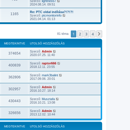
U
Szerző:
lightnes67
z
ó
t
2024.08.14. 09:51
á
h
o
s
o
l
Re: PTC oldal indítása?!?!?!
z
1165
z
s
U
Szerző:
ptcmonitorinfo
ó
z
ó
t
2021.04.14. 01:13
l
á
h
o
á
s
o
l
s
z
z
s
m
ó
z
ó
1
2
3
4
Következő
81 téma
e
l
á
h
g
á
s
o
t
s
z
z
MEGTEKINTVE
UTOLSÓ HOZZÁSZÓLÁS
e
m
ó
z
k
e
l
á
Szerző:
Admin
i
g
á
374654
s
2020.07.25. 11:40
n
t
s
z
t
e
m
ó
é
k
Szerző:
raptor666
e
l
400839
s
i
2018.12.11. 23:55
g
á
e
n
t
s
t
e
m
Szerző:
mark3balint
é
362806
k
e
2017.09.06. 20:01
s
i
g
e
n
t
Szerző:
Admin
t
e
302957
2016.10.27. 18:14
é
k
s
i
e
n
Szerző:
Musztafa
430443
t
2016.10.21. 13:08
é
s
Szerző:
Admin
326656
e
2013.12.02. 10:44
MEGTEKINTVE
UTOLSÓ HOZZÁSZÓLÁS