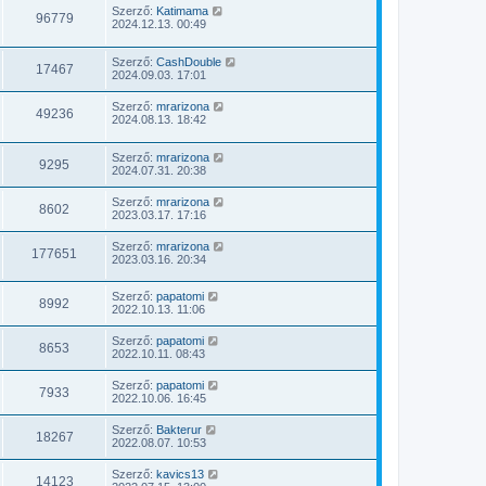
Szerző:
Katimama
96779
2024.12.13. 00:49
Szerző:
CashDouble
17467
2024.09.03. 17:01
Szerző:
mrarizona
49236
2024.08.13. 18:42
Szerző:
mrarizona
9295
2024.07.31. 20:38
Szerző:
mrarizona
8602
2023.03.17. 17:16
Szerző:
mrarizona
177651
2023.03.16. 20:34
Szerző:
papatomi
8992
2022.10.13. 11:06
Szerző:
papatomi
8653
2022.10.11. 08:43
Szerző:
papatomi
7933
2022.10.06. 16:45
Szerző:
Bakterur
18267
2022.08.07. 10:53
Szerző:
kavics13
14123