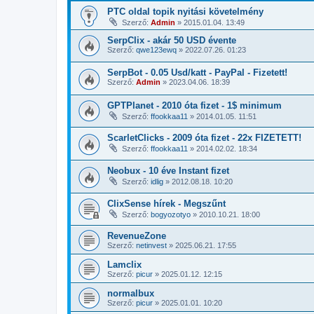
PTC oldal topik nyitási követelmény
Szerző:
Admin
»
2015.01.04. 13:49
SerpClix - akár 50 USD évente
Szerző:
qwe123ewq
»
2022.07.26. 01:23
SerpBot - 0.05 Usd/katt - PayPal - Fizetett!
Szerző:
Admin
»
2023.04.06. 18:39
GPTPlanet - 2010 óta fizet - 1$ minimum
Szerző:
ffookkaa11
»
2014.01.05. 11:51
ScarletClicks - 2009 óta fizet - 22x FIZETETT!
Szerző:
ffookkaa11
»
2014.02.02. 18:34
Neobux - 10 éve Instant fizet
Szerző:
idlig
»
2012.08.18. 10:20
ClixSense hírek - Megszűnt
Szerző:
bogyozotyo
»
2010.10.21. 18:00
RevenueZone
Szerző:
netinvest
»
2025.06.21. 17:55
Lamclix
Szerző:
picur
»
2025.01.12. 12:15
normalbux
Szerző:
picur
»
2025.01.01. 10:20