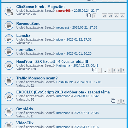
ClixSense hírek - Megszűnt
Utolsó hozzászólás Szerző:
raptor666
«
2025.09.24. 22:47
Válaszok:
776
1
23
24
25
26
…
RevenueZone
Utolsó hozzászólás Szerző:
netinvest
«
2025.06.21. 17:55
Lamclix
Utolsó hozzászólás Szerző:
picur
«
2025.01.12. 17:35
Válaszok:
1
normalbux
Utolsó hozzászólás Szerző:
picur
«
2025.01.01. 10:20
HeedYou - 22X fizetett - 4 éves az oldal!!!
Utolsó hozzászólás Szerző:
Katimama
«
2024.12.13. 00:49
Válaszok:
180
1
4
5
6
7
…
Traffic Monsoon scam?
Utolsó hozzászólás Szerző:
CashDouble
«
2024.09.03. 17:01
Válaszok:
11
EKOCLIX (EvoScript) 2013 október óta - szabad téma
Utolsó hozzászólás Szerző:
mrarizona
«
2024.08.13. 18:42
Válaszok:
58
1
2
OmniAds
Utolsó hozzászólás Szerző:
mrarizona
«
2024.07.31. 20:38
Válaszok:
2
VideoClix
Utolsó hozzászólás Szerző:
mrarizona
«
2023.03.17. 17:16