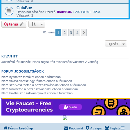
Válaszok:
6
GulaBux
Utolsó hozzászólás Szerző:
linux1986
«
2021.09.01. 20:34
Válaszok:
1
Új téma
1
2
3
4
Következő
81 téma
Ugrás
KI VAN ITT
Jelenlévő fórumozók: nincs regisztrált felhasználó valamint 2 vendég
FÓRUM JOGOSULTSÁGOK
Nem
nyithatsz témákat ebben a fórumban.
Nem
válaszolhatsz egy témára ebben a fórumban.
Nem
szerkesztheted a hozzászólásaidat ebben a fórumban.
Nem
törölheted a hozzászólásaidat ebben a fórumban.
Nem
küldhetsz csatolmányokat ebben a fórumban.
Fórum kezdőlap
Kapcsolat
A csapat
Taglista