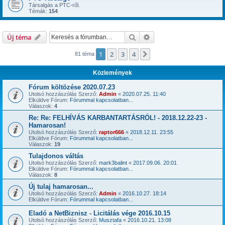
Társalgás a PTC-ről.
Témák:
154
Keresés
Részletes keresés
Új téma
1
2
3
4
Következő
81 téma
Közlemények
Fórum költözése 2020.07.23
Utolsó hozzászólás Szerző:
Admin
«
2020.07.25. 11:40
Elküldve Fórum:
Fórummal kapcsolatban...
Válaszok:
4
Re: Re: FELHÍVÁS KARBANTARTÁSRÓL! - 2018.12.22-23 -
Hamarosan!
Utolsó hozzászólás Szerző:
raptor666
«
2018.12.11. 23:55
Elküldve Fórum:
Fórummal kapcsolatban...
Válaszok:
19
Tulajdonos váltás
Utolsó hozzászólás Szerző:
mark3balint
«
2017.09.06. 20:01
Elküldve Fórum:
Fórummal kapcsolatban...
Válaszok:
8
Új tulaj hamarosan...
Utolsó hozzászólás Szerző:
Admin
«
2016.10.27. 18:14
Elküldve Fórum:
Fórummal kapcsolatban...
Eladó a NetBiznisz - Licitálás vége 2016.10.15
Utolsó hozzászólás Szerző:
Musztafa
«
2016.10.21. 13:08