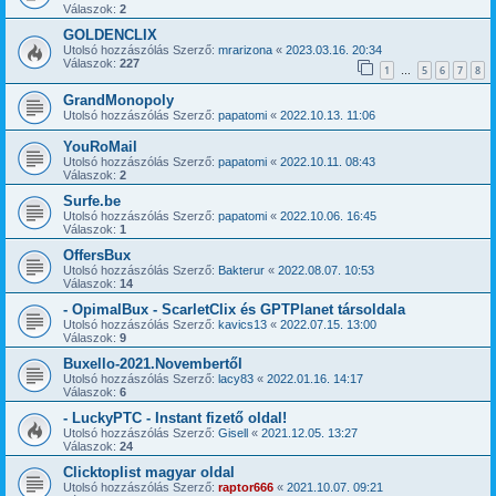
Válaszok:
2
GOLDENCLIX
Utolsó hozzászólás Szerző:
mrarizona
«
2023.03.16. 20:34
Válaszok:
227
1
5
6
7
8
…
GrandMonopoly
Utolsó hozzászólás Szerző:
papatomi
«
2022.10.13. 11:06
YouRoMail
Utolsó hozzászólás Szerző:
papatomi
«
2022.10.11. 08:43
Válaszok:
2
Surfe.be
Utolsó hozzászólás Szerző:
papatomi
«
2022.10.06. 16:45
Válaszok:
1
OffersBux
Utolsó hozzászólás Szerző:
Bakterur
«
2022.08.07. 10:53
Válaszok:
14
- OpimalBux - ScarletClix és GPTPlanet társoldala
Utolsó hozzászólás Szerző:
kavics13
«
2022.07.15. 13:00
Válaszok:
9
Buxello-2021.Novembertől
Utolsó hozzászólás Szerző:
lacy83
«
2022.01.16. 14:17
Válaszok:
6
- LuckyPTC - Instant fizető oldal!
Utolsó hozzászólás Szerző:
Gisell
«
2021.12.05. 13:27
Válaszok:
24
Clicktoplist magyar oldal
Utolsó hozzászólás Szerző:
raptor666
«
2021.10.07. 09:21