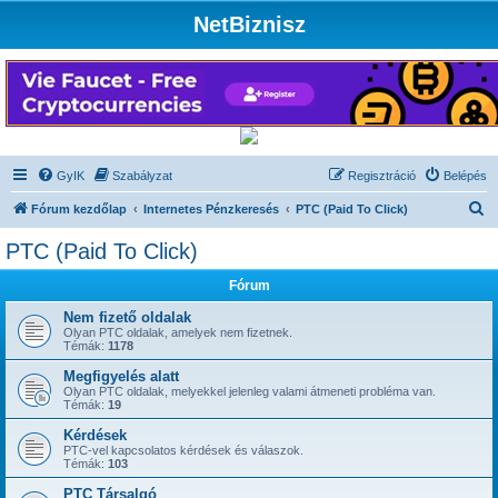
NetBiznisz
GyIK
Szabályzat
Regisztráció
Belépés
K
Fórum kezdőlap
Internetes Pénzkeresés
PTC (Paid To Click)
e
PTC (Paid To Click)
r
Fórum
e
s
Nem fizető oldalak
Olyan PTC oldalak, amelyek nem fizetnek.
é
Témák:
1178
s
Megfigyelés alatt
Olyan PTC oldalak, melyekkel jelenleg valami átmeneti probléma van.
Témák:
19
Kérdések
PTC-vel kapcsolatos kérdések és válaszok.
Témák:
103
PTC Társalgó