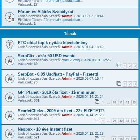
Elküldve Fórum:
Fórummal kapcsolatban...
Válaszok:
27
Fórum és Aláírás Szabályzat
Utolsó hozzászólás Szerző:
Admin
«
2013.12.02. 10:44
Elküldve Fórum:
Fórummal kapcsolatban...
Válaszok:
1
Témák
PTC oldal topik nyitási követelmény
Utolsó hozzászólás Szerző:
Admin
«
2015.01.04. 13:49
SerpClix - akár 50 USD évente
Utolsó hozzászólás Szerző:
qwe123ewq
«
2026.08.01. 12:26
Válaszok:
69
1
2
3
SerpBot - 0.05 Usd/katt - PayPal - Fizetett!
Utolsó hozzászólás Szerző:
Admin
«
2026.05.07. 15:44
Válaszok:
70
1
2
3
GPTPlanet - 2010 óta fizet - 1$ minimum
Utolsó hozzászólás Szerző:
Admin
«
2026.04.14. 21:24
Válaszok:
361
1
10
11
12
13
…
ScarletClicks - 2009 óta fizet - 22x FIZETETT!
Utolsó hozzászólás Szerző:
Admin
«
2026.04.14. 21:23
Válaszok:
947
1
29
30
31
32
…
Neobux - 10 éve Instant fizet
Utolsó hozzászólás Szerző:
Admin
«
2026.04.12. 21:19
Válaszok:
571
1
17
18
19
20
…