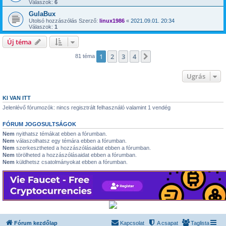
Válaszok:
6
GulaBux
Utolsó hozzászólás Szerző:
linux1986
«
2021.09.01. 20:34
Válaszok:
1
Új téma
1
2
3
4
Következő
81 téma
Ugrás
KI VAN ITT
Jelenlévő fórumozók: nincs regisztrált felhasználó valamint 1 vendég
FÓRUM JOGOSULTSÁGOK
Nem
nyithatsz témákat ebben a fórumban.
Nem
válaszolhatsz egy témára ebben a fórumban.
Nem
szerkesztheted a hozzászólásaidat ebben a fórumban.
Nem
törölheted a hozzászólásaidat ebben a fórumban.
Nem
küldhetsz csatolmányokat ebben a fórumban.
Fórum kezdőlap
Kapcsolat
A csapat
Taglista