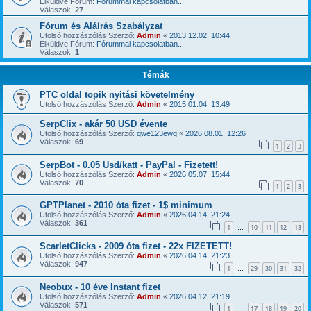
Elküldve Fórum:
Fórummal kapcsolatban...
Válaszok:
27
Fórum és Aláírás Szabályzat
Utolsó hozzászólás Szerző:
Admin
«
2013.12.02. 10:44
Elküldve Fórum:
Fórummal kapcsolatban...
Válaszok:
1
Témák
PTC oldal topik nyitási követelmény
Utolsó hozzászólás Szerző:
Admin
«
2015.01.04. 13:49
SerpClix - akár 50 USD évente
Utolsó hozzászólás Szerző:
qwe123ewq
«
2026.08.01. 12:26
Válaszok:
69
1
2
3
SerpBot - 0.05 Usd/katt - PayPal - Fizetett!
Utolsó hozzászólás Szerző:
Admin
«
2026.05.07. 15:44
Válaszok:
70
1
2
3
GPTPlanet - 2010 óta fizet - 1$ minimum
Utolsó hozzászólás Szerző:
Admin
«
2026.04.14. 21:24
Válaszok:
361
1
10
11
12
13
…
ScarletClicks - 2009 óta fizet - 22x FIZETETT!
Utolsó hozzászólás Szerző:
Admin
«
2026.04.14. 21:23
Válaszok:
947
1
29
30
31
32
…
Neobux - 10 éve Instant fizet
Utolsó hozzászólás Szerző:
Admin
«
2026.04.12. 21:19
Válaszok:
571
1
17
18
19
20
…