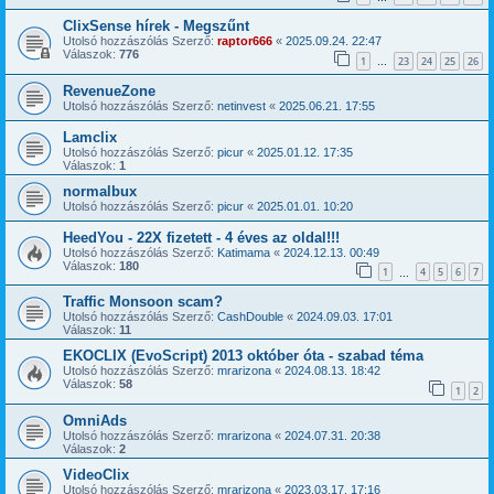
ClixSense hírek - Megszűnt
Utolsó hozzászólás Szerző:
raptor666
«
2025.09.24. 22:47
Válaszok:
776
1
23
24
25
26
…
RevenueZone
Utolsó hozzászólás Szerző:
netinvest
«
2025.06.21. 17:55
Lamclix
Utolsó hozzászólás Szerző:
picur
«
2025.01.12. 17:35
Válaszok:
1
normalbux
Utolsó hozzászólás Szerző:
picur
«
2025.01.01. 10:20
HeedYou - 22X fizetett - 4 éves az oldal!!!
Utolsó hozzászólás Szerző:
Katimama
«
2024.12.13. 00:49
Válaszok:
180
1
4
5
6
7
…
Traffic Monsoon scam?
Utolsó hozzászólás Szerző:
CashDouble
«
2024.09.03. 17:01
Válaszok:
11
EKOCLIX (EvoScript) 2013 október óta - szabad téma
Utolsó hozzászólás Szerző:
mrarizona
«
2024.08.13. 18:42
Válaszok:
58
1
2
OmniAds
Utolsó hozzászólás Szerző:
mrarizona
«
2024.07.31. 20:38
Válaszok:
2
VideoClix
Utolsó hozzászólás Szerző:
mrarizona
«
2023.03.17. 17:16