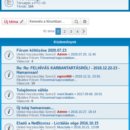
Társalgás a PTC-ről.
Témák:
154
Keresés
Részletes keresés
Új téma
1
2
3
4
Következő
81 téma
Közlemények
Fórum költözése 2020.07.23
Utolsó hozzászólás Szerző:
Admin
«
2020.07.25. 11:40
Elküldve Fórum:
Fórummal kapcsolatban...
Válaszok:
4
Re: Re: FELHÍVÁS KARBANTARTÁSRÓL! - 2018.12.22-23 -
Hamarosan!
Utolsó hozzászólás Szerző:
raptor666
«
2018.12.11. 23:55
Elküldve Fórum:
Fórummal kapcsolatban...
Válaszok:
19
Tulajdonos váltás
Utolsó hozzászólás Szerző:
mark3balint
«
2017.09.06. 20:01
Elküldve Fórum:
Fórummal kapcsolatban...
Válaszok:
8
Új tulaj hamarosan...
Utolsó hozzászólás Szerző:
Admin
«
2016.10.27. 18:14
Elküldve Fórum:
Fórummal kapcsolatban...
Eladó a NetBiznisz - Licitálás vége 2016.10.15
Utolsó hozzászólás Szerző:
Musztafa
«
2016.10.21. 13:08