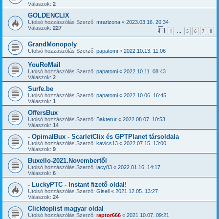
Válaszok:
2
GOLDENCLIX
Utolsó hozzászólás Szerző:
mrarizona
«
2023.03.16. 20:34
Válaszok:
227
1
5
6
7
8
…
GrandMonopoly
Utolsó hozzászólás Szerző:
papatomi
«
2022.10.13. 11:06
YouRoMail
Utolsó hozzászólás Szerző:
papatomi
«
2022.10.11. 08:43
Válaszok:
2
Surfe.be
Utolsó hozzászólás Szerző:
papatomi
«
2022.10.06. 16:45
Válaszok:
1
OffersBux
Utolsó hozzászólás Szerző:
Bakterur
«
2022.08.07. 10:53
Válaszok:
14
- OpimalBux - ScarletClix és GPTPlanet társoldala
Utolsó hozzászólás Szerző:
kavics13
«
2022.07.15. 13:00
Válaszok:
9
Buxello-2021.Novembertől
Utolsó hozzászólás Szerző:
lacy83
«
2022.01.16. 14:17
Válaszok:
6
- LuckyPTC - Instant fizető oldal!
Utolsó hozzászólás Szerző:
Gisell
«
2021.12.05. 13:27
Válaszok:
24
Clicktoplist magyar oldal
Utolsó hozzászólás Szerző:
raptor666
«
2021.10.07. 09:21