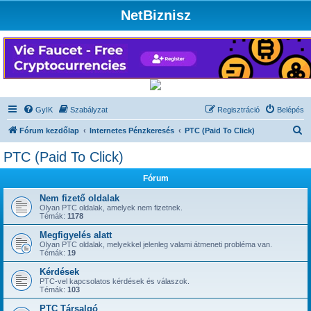
NetBiznisz
GyIK
Szabályzat
Regisztráció
Belépés
K
Fórum kezdőlap
Internetes Pénzkeresés
PTC (Paid To Click)
e
PTC (Paid To Click)
r
Fórum
e
s
Nem fizető oldalak
Olyan PTC oldalak, amelyek nem fizetnek.
é
Témák:
1178
s
Megfigyelés alatt
Olyan PTC oldalak, melyekkel jelenleg valami átmeneti probléma van.
Témák:
19
Kérdések
PTC-vel kapcsolatos kérdések és válaszok.
Témák:
103
PTC Társalgó