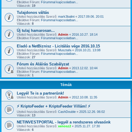
Elküldve Fórum:
Fórummal kapcsolatban...
Válaszok:
19
Tulajdonos váltás
Utolsó hozzászólás Szerző:
mark3balint
«
2017.09.06. 20:01
Elküldve Fórum:
Fórummal kapcsolatban...
Válaszok:
8
Új tulaj hamarosan...
Utolsó hozzászólás Szerző:
Admin
«
2016.10.27. 18:14
Elküldve Fórum:
Fórummal kapcsolatban...
Eladó a NetBiznisz - Licitálás vége 2016.10.15
Utolsó hozzászólás Szerző:
Musztafa
«
2016.10.21. 13:08
Elküldve Fórum:
Fórummal kapcsolatban...
Válaszok:
27
Fórum és Aláírás Szabályzat
Utolsó hozzászólás Szerző:
Admin
«
2013.12.02. 10:44
Elküldve Fórum:
Fórummal kapcsolatban...
Válaszok:
1
Témák
Legyél Te is a partnerünk!
Utolsó hozzászólás Szerző:
Admin
«
2012.10.08. 11:35
⚡ KriptoFeeder + KriptoFeeder Villám! ⚡
Utolsó hozzászólás Szerző:
CashDouble
«
2025.12.26. 06:02
Válaszok:
13
NETINVESTPORTAL - legyél a rendszeres olvasónk
Utolsó hozzászólás Szerző:
xenosz2
«
2025.11.27. 17:30
Válaszok:
6