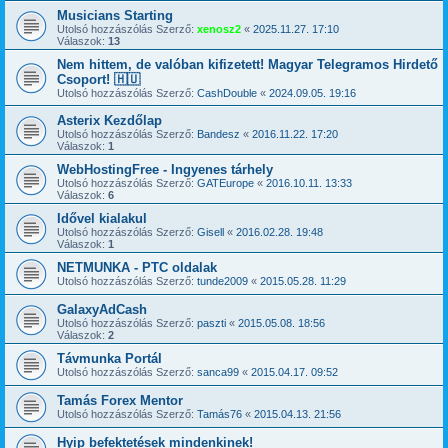
Musicians Starting
Utolsó hozzászólás Szerző:
xenosz2
«
2025.11.27. 17:10
Válaszok:
13
Nem hittem, de valóban kifizetett! Magyar Telegramos Hirdető
Csoport! 🇭🇺
Utolsó hozzászólás Szerző:
CashDouble
«
2024.09.05. 19:16
Asterix Kezdőlap
Utolsó hozzászólás Szerző:
Bandesz
«
2016.11.22. 17:20
Válaszok:
1
WebHostingFree - Ingyenes tárhely
Utolsó hozzászólás Szerző:
GATEurope
«
2016.10.11. 13:33
Válaszok:
6
Idővel kialakul
Utolsó hozzászólás Szerző:
Gisell
«
2016.02.28. 19:48
Válaszok:
1
NETMUNKA - PTC oldalak
Utolsó hozzászólás Szerző:
tunde2009
«
2015.05.28. 11:29
GalaxyAdCash
Utolsó hozzászólás Szerző:
paszti
«
2015.05.08. 18:56
Válaszok:
2
Távmunka Portál
Utolsó hozzászólás Szerző:
sanca99
«
2015.04.17. 09:52
Tamás Forex Mentor
Utolsó hozzászólás Szerző:
Tamás76
«
2015.04.13. 21:56
Hyip befektetések mindenkinek!