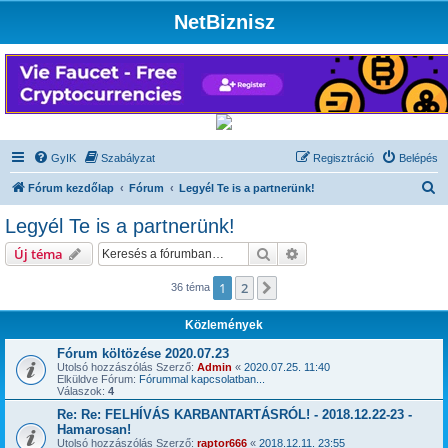
NetBiznisz
GyIK
Szabályzat
Regisztráció
Belépés
K
Fórum kezdőlap
Fórum
Legyél Te is a partnerünk!
e
Legyél Te is a partnerünk!
r
Keresés
Részletes keresés
Új téma
e
s
1
2
Következő
36 téma
é
Közlemények
s
Fórum költözése 2020.07.23
Utolsó hozzászólás Szerző:
Admin
«
2020.07.25. 11:40
Elküldve Fórum:
Fórummal kapcsolatban...
Válaszok:
4
Re: Re: FELHÍVÁS KARBANTARTÁSRÓL! - 2018.12.22-23 -
Hamarosan!
Utolsó hozzászólás Szerző:
raptor666
«
2018.12.11. 23:55