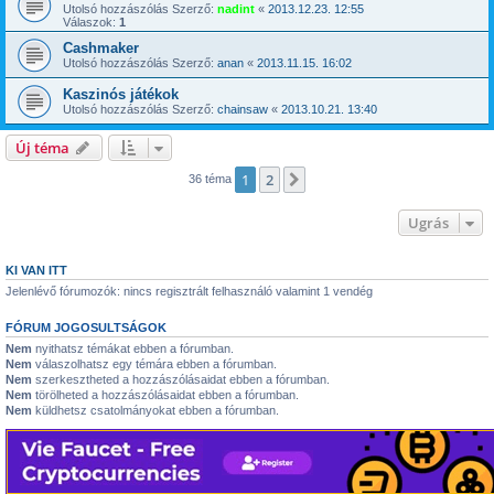
Utolsó hozzászólás Szerző:
nadint
«
2013.12.23. 12:55
Válaszok:
1
Cashmaker
Utolsó hozzászólás Szerző:
anan
«
2013.11.15. 16:02
Kaszinós játékok
Utolsó hozzászólás Szerző:
chainsaw
«
2013.10.21. 13:40
Új téma
1
2
Következő
36 téma
Ugrás
KI VAN ITT
Jelenlévő fórumozók: nincs regisztrált felhasználó valamint 1 vendég
FÓRUM JOGOSULTSÁGOK
Nem
nyithatsz témákat ebben a fórumban.
Nem
válaszolhatsz egy témára ebben a fórumban.
Nem
szerkesztheted a hozzászólásaidat ebben a fórumban.
Nem
törölheted a hozzászólásaidat ebben a fórumban.
Nem
küldhetsz csatolmányokat ebben a fórumban.