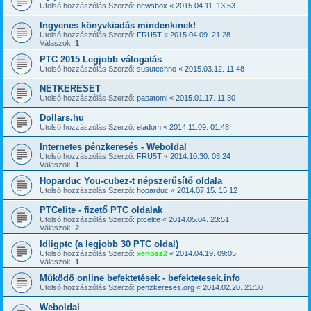
Utolsó hozzászólás Szerző:
newsbox
«
2015.04.11. 13:53
Ingyenes könyvkiadás mindenkinek!
Utolsó hozzászólás Szerző:
FRU5T
«
2015.04.09. 21:28
Válaszok:
1
PTC 2015 Legjobb válogatás
Utolsó hozzászólás Szerző:
susutechno
«
2015.03.12. 11:48
NETKERESET
Utolsó hozzászólás Szerző:
papatomi
«
2015.01.17. 11:30
Dollars.hu
Utolsó hozzászólás Szerző:
eladom
«
2014.11.09. 01:48
Internetes pénzkeresés - Weboldal
Utolsó hozzászólás Szerző:
FRU5T
«
2014.10.30. 03:24
Válaszok:
1
Hoparduc You-cubez-t népszerűsítő oldala
Utolsó hozzászólás Szerző:
hoparduc
«
2014.07.15. 15:12
PTCelite - fizető PTC oldalak
Utolsó hozzászólás Szerző:
ptcelite
«
2014.05.04. 23:51
Válaszok:
2
Idligptc (a legjobb 30 PTC oldal)
Utolsó hozzászólás Szerző:
xenosz2
«
2014.04.19. 09:05
Válaszok:
1
Működő online befektetések - befektetesek.info
Utolsó hozzászólás Szerző:
penzkereses.org
«
2014.02.20. 21:30
Weboldal