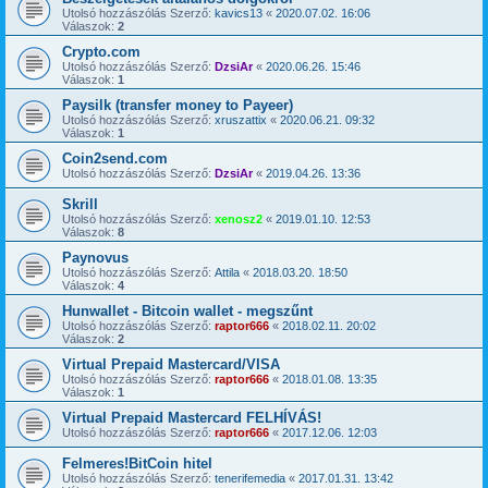
Utolsó hozzászólás Szerző:
kavics13
«
2020.07.02. 16:06
Válaszok:
2
Crypto.com
Utolsó hozzászólás Szerző:
DzsiAr
«
2020.06.26. 15:46
Válaszok:
1
Paysilk (transfer money to Payeer)
Utolsó hozzászólás Szerző:
xruszattix
«
2020.06.21. 09:32
Válaszok:
1
Coin2send.com
Utolsó hozzászólás Szerző:
DzsiAr
«
2019.04.26. 13:36
Skrill
Utolsó hozzászólás Szerző:
xenosz2
«
2019.01.10. 12:53
Válaszok:
8
Paynovus
Utolsó hozzászólás Szerző:
Attila
«
2018.03.20. 18:50
Válaszok:
4
Hunwallet - Bitcoin wallet - megszűnt
Utolsó hozzászólás Szerző:
raptor666
«
2018.02.11. 20:02
Válaszok:
2
Virtual Prepaid Mastercard/VISA
Utolsó hozzászólás Szerző:
raptor666
«
2018.01.08. 13:35
Válaszok:
1
Virtual Prepaid Mastercard FELHÍVÁS!
Utolsó hozzászólás Szerző:
raptor666
«
2017.12.06. 12:03
Felmeres!BitCoin hitel
Utolsó hozzászólás Szerző:
tenerifemedia
«
2017.01.31. 13:42