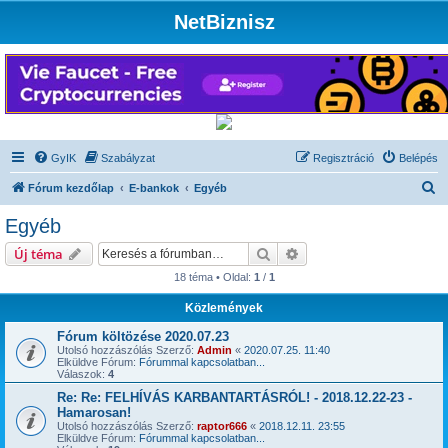
NetBiznisz
GyIK
Szabályzat
Regisztráció
Belépés
K
Fórum kezdőlap
E-bankok
Egyéb
e
Egyéb
r
Keresés
Részletes keresés
Új téma
e
18 téma • Oldal:
1
/
1
s
Közlemények
é
s
Fórum költözése 2020.07.23
Utolsó hozzászólás Szerző:
Admin
«
2020.07.25. 11:40
Elküldve Fórum:
Fórummal kapcsolatban...
Válaszok:
4
Re: Re: FELHÍVÁS KARBANTARTÁSRÓL! - 2018.12.22-23 -
Hamarosan!
Utolsó hozzászólás Szerző:
raptor666
«
2018.12.11. 23:55
Elküldve Fórum:
Fórummal kapcsolatban...