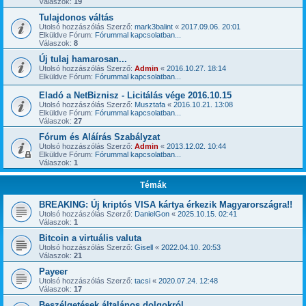
Válaszok:
19
Tulajdonos váltás
Utolsó hozzászólás Szerző:
mark3balint
«
2017.09.06. 20:01
Elküldve Fórum:
Fórummal kapcsolatban...
Válaszok:
8
Új tulaj hamarosan...
Utolsó hozzászólás Szerző:
Admin
«
2016.10.27. 18:14
Elküldve Fórum:
Fórummal kapcsolatban...
Eladó a NetBiznisz - Licitálás vége 2016.10.15
Utolsó hozzászólás Szerző:
Musztafa
«
2016.10.21. 13:08
Elküldve Fórum:
Fórummal kapcsolatban...
Válaszok:
27
Fórum és Aláírás Szabályzat
Utolsó hozzászólás Szerző:
Admin
«
2013.12.02. 10:44
Elküldve Fórum:
Fórummal kapcsolatban...
Válaszok:
1
Témák
BREAKING: Új kriptós VISA kártya érkezik Magyarországra!!
Utolsó hozzászólás Szerző:
DanielGon
«
2025.10.15. 02:41
Válaszok:
1
Bitcoin a virtuális valuta
Utolsó hozzászólás Szerző:
Gisell
«
2022.04.10. 20:53
Válaszok:
21
Payeer
Utolsó hozzászólás Szerző:
tacsi
«
2020.07.24. 12:48
Válaszok:
17
Beszélgetések általános dolgokról