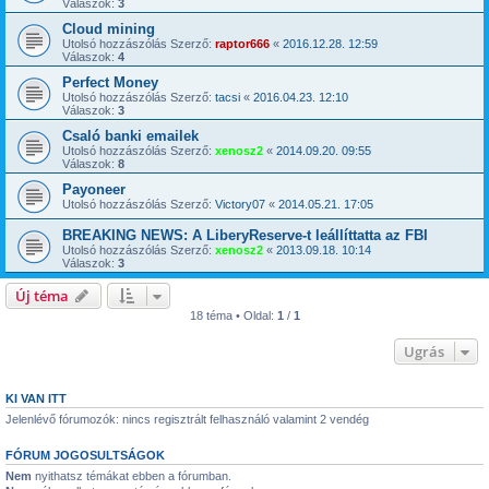
Válaszok:
3
Cloud mining
Utolsó hozzászólás Szerző:
raptor666
«
2016.12.28. 12:59
Válaszok:
4
Perfect Money
Utolsó hozzászólás Szerző:
tacsi
«
2016.04.23. 12:10
Válaszok:
3
Csaló banki emailek
Utolsó hozzászólás Szerző:
xenosz2
«
2014.09.20. 09:55
Válaszok:
8
Payoneer
Utolsó hozzászólás Szerző:
Victory07
«
2014.05.21. 17:05
BREAKING NEWS: A LiberyReserve-t leállíttatta az FBI
Utolsó hozzászólás Szerző:
xenosz2
«
2013.09.18. 10:14
Válaszok:
3
Új téma
18 téma • Oldal:
1
/
1
Ugrás
KI VAN ITT
Jelenlévő fórumozók: nincs regisztrált felhasználó valamint 2 vendég
FÓRUM JOGOSULTSÁGOK
Nem
nyithatsz témákat ebben a fórumban.