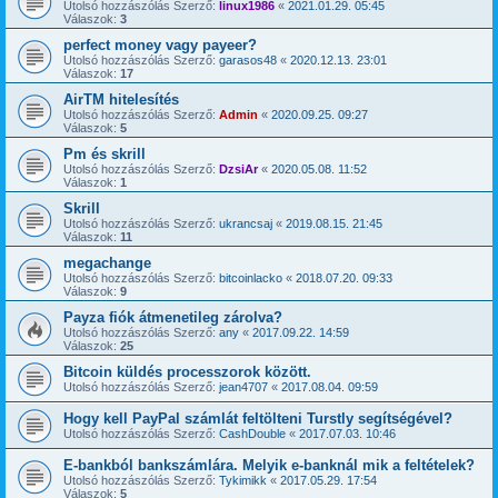
Utolsó hozzászólás Szerző:
linux1986
«
2021.01.29. 05:45
Válaszok:
3
perfect money vagy payeer?
Utolsó hozzászólás Szerző:
garasos48
«
2020.12.13. 23:01
Válaszok:
17
AirTM hitelesítés
Utolsó hozzászólás Szerző:
Admin
«
2020.09.25. 09:27
Válaszok:
5
Pm és skrill
Utolsó hozzászólás Szerző:
DzsiAr
«
2020.05.08. 11:52
Válaszok:
1
Skrill
Utolsó hozzászólás Szerző:
ukrancsaj
«
2019.08.15. 21:45
Válaszok:
11
megachange
Utolsó hozzászólás Szerző:
bitcoinlacko
«
2018.07.20. 09:33
Válaszok:
9
Payza fiók átmenetileg zárolva?
Utolsó hozzászólás Szerző:
any
«
2017.09.22. 14:59
Válaszok:
25
Bitcoin küldés processzorok között.
Utolsó hozzászólás Szerző:
jean4707
«
2017.08.04. 09:59
Hogy kell PayPal számlát feltölteni Turstly segítségével?
Utolsó hozzászólás Szerző:
CashDouble
«
2017.07.03. 10:46
E-bankból bankszámlára. Melyik e-banknál mik a feltételek?
Utolsó hozzászólás Szerző:
Tykimikk
«
2017.05.29. 17:54
Válaszok:
5