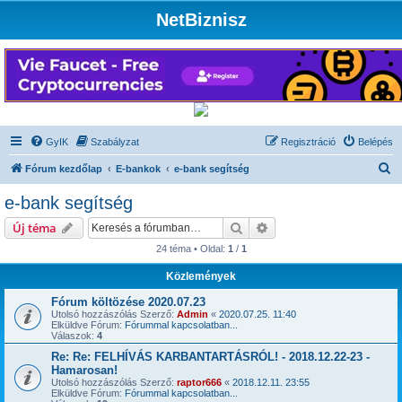
NetBiznisz
GyIK
Szabályzat
Regisztráció
Belépés
K
Fórum kezdőlap
E-bankok
e-bank segítség
e
e-bank segítség
r
Keresés
Részletes keresés
Új téma
e
24 téma • Oldal:
1
/
1
s
Közlemények
é
s
Fórum költözése 2020.07.23
Utolsó hozzászólás Szerző:
Admin
«
2020.07.25. 11:40
Elküldve Fórum:
Fórummal kapcsolatban...
Válaszok:
4
Re: Re: FELHÍVÁS KARBANTARTÁSRÓL! - 2018.12.22-23 -
Hamarosan!
Utolsó hozzászólás Szerző:
raptor666
«
2018.12.11. 23:55
Elküldve Fórum:
Fórummal kapcsolatban...