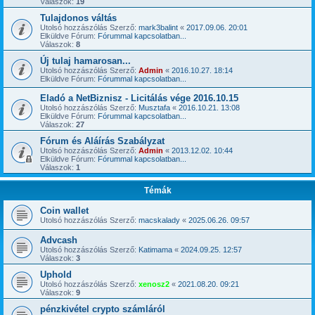
Válaszok:
19
Tulajdonos váltás
Utolsó hozzászólás Szerző:
mark3balint
«
2017.09.06. 20:01
Elküldve Fórum:
Fórummal kapcsolatban...
Válaszok:
8
Új tulaj hamarosan...
Utolsó hozzászólás Szerző:
Admin
«
2016.10.27. 18:14
Elküldve Fórum:
Fórummal kapcsolatban...
Eladó a NetBiznisz - Licitálás vége 2016.10.15
Utolsó hozzászólás Szerző:
Musztafa
«
2016.10.21. 13:08
Elküldve Fórum:
Fórummal kapcsolatban...
Válaszok:
27
Fórum és Aláírás Szabályzat
Utolsó hozzászólás Szerző:
Admin
«
2013.12.02. 10:44
Elküldve Fórum:
Fórummal kapcsolatban...
Válaszok:
1
Témák
Coin wallet
Utolsó hozzászólás Szerző:
macskalady
«
2025.06.26. 09:57
Advcash
Utolsó hozzászólás Szerző:
Katimama
«
2024.09.25. 12:57
Válaszok:
3
Uphold
Utolsó hozzászólás Szerző:
xenosz2
«
2021.08.20. 09:21
Válaszok:
9
pénzkivétel crypto számláról