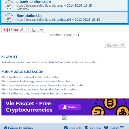
e-bank telefonszam
Utolsó hozzászólás Szerző:
tacsi
«
2014.10.02. 16:15
Válaszok:
1
Bemutatkozás
Utolsó hozzászólás Szerző:
tschaba01
«
2013.06.23. 23:10
Új téma
24 téma • Oldal:
1
/
1
Ugrás
KI VAN ITT
Jelenlévő fórumozók: nincs regisztrált felhasználó valamint 1 vendég
FÓRUM JOGOSULTSÁGOK
Nem
nyithatsz témákat ebben a fórumban.
Nem
válaszolhatsz egy témára ebben a fórumban.
Nem
szerkesztheted a hozzászólásaidat ebben a fórumban.
Nem
törölheted a hozzászólásaidat ebben a fórumban.
Nem
küldhetsz csatolmányokat ebben a fórumban.
Fórum kezdőlap
Kapcsolat
A csapat
Taglista