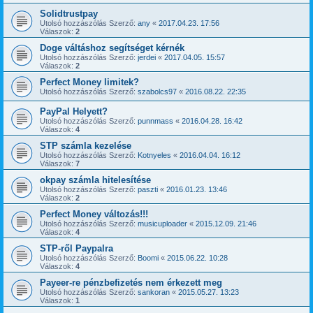
Solidtrustpay
Utolsó hozzászólás Szerző:
any
«
2017.04.23. 17:56
Válaszok:
2
Doge váltáshoz segítséget kérnék
Utolsó hozzászólás Szerző:
jerdei
«
2017.04.05. 15:57
Válaszok:
2
Perfect Money limitek?
Utolsó hozzászólás Szerző:
szabolcs97
«
2016.08.22. 22:35
PayPal Helyett?
Utolsó hozzászólás Szerző:
punnmass
«
2016.04.28. 16:42
Válaszok:
4
STP számla kezelése
Utolsó hozzászólás Szerző:
Kotnyeles
«
2016.04.04. 16:12
Válaszok:
7
okpay számla hitelesítése
Utolsó hozzászólás Szerző:
paszti
«
2016.01.23. 13:46
Válaszok:
2
Perfect Money változás!!!
Utolsó hozzászólás Szerző:
musicuploader
«
2015.12.09. 21:46
Válaszok:
4
STP-ről Paypalra
Utolsó hozzászólás Szerző:
Boomi
«
2015.06.22. 10:28
Válaszok:
4
Payeer-re pénzbefizetés nem érkezett meg
Utolsó hozzászólás Szerző:
sankoran
«
2015.05.27. 13:23
Válaszok:
1