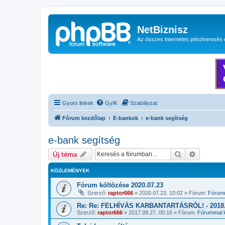
NetBiznisz
Az összes internetes pénzkeresés 
Gyors linkek
GyIK
Szabályzat
Fórum kezdőlap
E-bankok
e-bank segítség
e-bank segítség
Keresés
Részletes
Új téma
KÖZLEMÉNYEK
Fórum költözése 2020.07.23
Szerző:
raptor666
»
2020.07.23. 10:02
» Fórum:
Fórumm
Re: Re: FELHÍVÁS KARBANTARTÁSRÓL! - 2018.1
Szerző:
raptor666
»
2017.09.27. 00:16
» Fórum:
Fórummal k