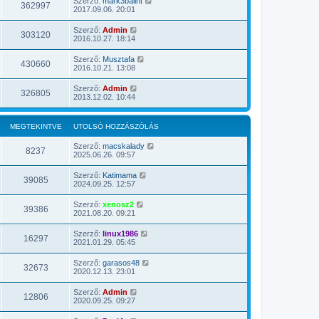
Szerző:
mark3balint
362997
2017.09.06. 20:01
Szerző:
Admin
303120
2016.10.27. 18:14
Szerző:
Musztafa
430660
2016.10.21. 13:08
Szerző:
Admin
326805
2013.12.02. 10:44
MEGTEKINTVE
UTOLSÓ HOZZÁSZÓLÁS
Szerző:
macskalady
8237
2025.06.26. 09:57
Szerző:
Katimama
39085
2024.09.25. 12:57
Szerző:
xenosz2
39386
2021.08.20. 09:21
Szerző:
linux1986
16297
2021.01.29. 05:45
Szerző:
garasos48
32673
2020.12.13. 23:01
Szerző:
Admin
12806
2020.09.25. 09:27