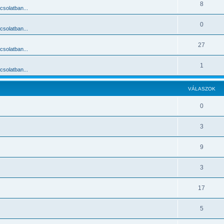
8
solatban...
0
solatban...
27
solatban...
1
solatban...
VÁLASZOK
0
3
9
3
17
5