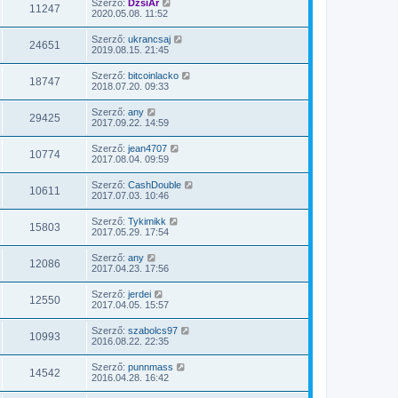
Szerző:
DzsiAr
11247
2020.05.08. 11:52
Szerző:
ukrancsaj
24651
2019.08.15. 21:45
Szerző:
bitcoinlacko
18747
2018.07.20. 09:33
Szerző:
any
29425
2017.09.22. 14:59
Szerző:
jean4707
10774
2017.08.04. 09:59
Szerző:
CashDouble
10611
2017.07.03. 10:46
Szerző:
Tykimikk
15803
2017.05.29. 17:54
Szerző:
any
12086
2017.04.23. 17:56
Szerző:
jerdei
12550
2017.04.05. 15:57
Szerző:
szabolcs97
10993
2016.08.22. 22:35
Szerző:
punnmass
14542
2016.04.28. 16:42