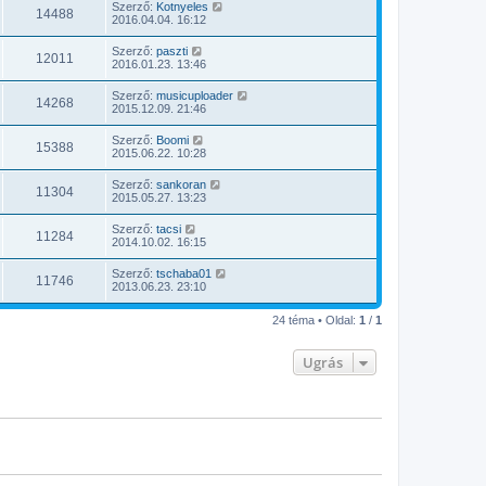
Szerző:
Kotnyeles
14488
2016.04.04. 16:12
Szerző:
paszti
12011
2016.01.23. 13:46
Szerző:
musicuploader
14268
2015.12.09. 21:46
Szerző:
Boomi
15388
2015.06.22. 10:28
Szerző:
sankoran
11304
2015.05.27. 13:23
Szerző:
tacsi
11284
2014.10.02. 16:15
Szerző:
tschaba01
11746
2013.06.23. 23:10
24 téma • Oldal:
1
/
1
Ugrás