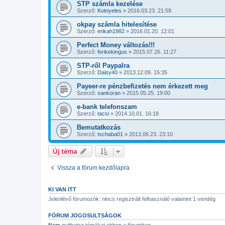
STP számla kezelése
Szerző:
Kotnyeles
»
2016.03.23. 21:59
okpay számla hitelesítése
Szerző:
erikah1982
»
2016.01.20. 12:01
Perfect Money változás!!!
Szerző:
ferikekingus
»
2015.07.26. 11:27
STP-ről Paypalra
Szerző:
Daisy40
»
2013.12.09. 15:35
Payeer-re pénzbefizetés nem érkezett meg
Szerző:
sankoran
»
2015.05.25. 19:00
e-bank telefonszam
Szerző:
tacsi
»
2014.10.01. 16:18
Bemutatkozás
Szerző:
tschaba01
»
2013.06.23. 23:10
Új téma
Vissza a fórum kezdőlapra
KI VAN ITT
Jelenlévő fórumozók: nincs regisztrált felhasználó valamint 1 vendég
FÓRUM JOGOSULTSÁGOK
Nem
nyithatsz témákat ebben a fórumban.