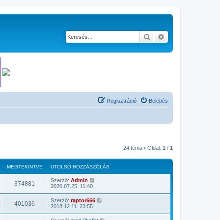
Keresés
Részletes keresés
Regisztráció
Belépés
24 téma • Oldal:
1
/
1
MEGTEKINTVE
UTOLSÓ HOZZÁSZÓLÁS
Szerző:
Admin
374881
2020.07.25. 11:40
Szerző:
raptor666
401036
2018.12.11. 23:55