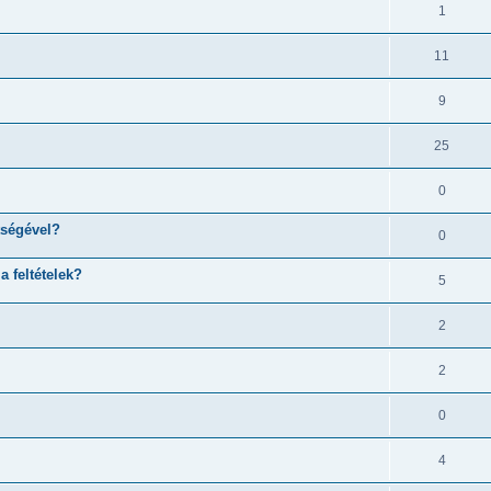
1
11
9
25
0
tségével?
0
 feltételek?
5
2
2
0
4