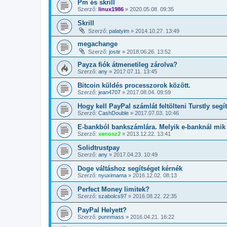
Pm és skrill
Szerző:
linux1986
»
2020.05.08. 09:35
Skrill
Szerző:
palatyim
»
2014.10.27. 13:49
megachange
Szerző:
jostir
»
2018.06.26. 13:52
Payza fiók átmenetileg zárolva?
Szerző:
any
»
2017.07.11. 13:45
Bitcoin küldés processzorok között.
Szerző:
jean4707
»
2017.08.04. 09:59
Hogy kell PayPal számlát feltölteni Turstly segí
Szerző:
CashDouble
»
2017.07.03. 10:46
E-bankból bankszámlára. Melyik e-banknál mik a
Szerző:
xenosz2
»
2013.12.22. 13:41
Solidtrustpay
Szerző:
any
»
2017.04.23. 10:49
Doge váltáshoz segítséget kérnék
Szerző:
nyuximama
»
2016.12.02. 08:13
Perfect Money limitek?
Szerző:
szabolcs97
»
2016.08.22. 22:35
PayPal Helyett?
Szerző:
punnmass
»
2016.04.21. 16:22