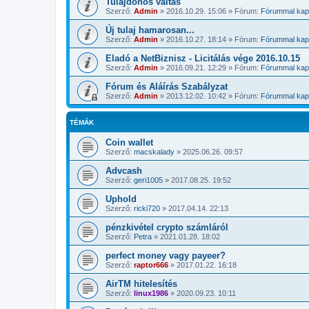
Tulajdonos váltás
Szerző:
Admin
»
2016.10.29. 15:06
» Fórum:
Fórummal kapc
Új tulaj hamarosan...
Szerző:
Admin
»
2016.10.27. 18:14
» Fórum:
Fórummal kapc
Eladó a NetBiznisz - Licitálás vége 2016.10.15
Szerző:
Admin
»
2016.09.21. 12:29
» Fórum:
Fórummal kapc
Fórum és Aláírás Szabályzat
Szerző:
Admin
»
2013.12.02. 10:42
» Fórum:
Fórummal kapc
TÉMÁK
Coin wallet
Szerző:
macskalady
»
2025.06.26. 09:57
Advcash
Szerző:
geri1005
»
2017.08.25. 19:52
Uphold
Szerző:
ricki720
»
2017.04.14. 22:13
pénzkivétel crypto számláról
Szerző:
Petra
»
2021.01.28. 18:02
perfect money vagy payeer?
Szerző:
raptor666
»
2017.01.22. 16:18
AirTM hitelesítés
Szerző:
linux1986
»
2020.09.23. 10:11