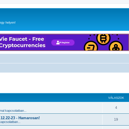
egy helyen!
 keresés
VÁLASZOK
4
al kapcsolatban...
2.22-23 - Hamarosan!
19
apcsolatban...