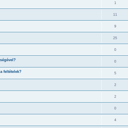
1
11
9
25
0
tségével?
0
 feltételek?
5
2
2
0
4