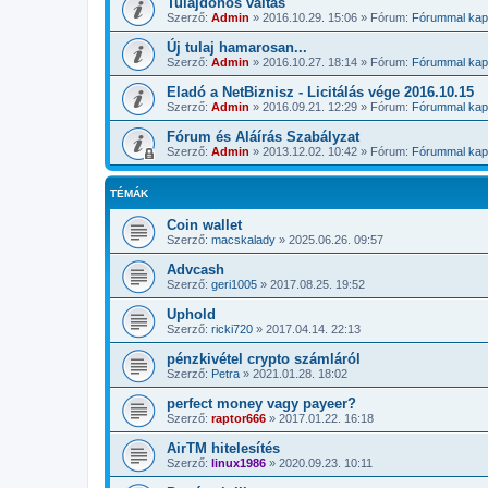
Tulajdonos váltás
Szerző:
Admin
»
2016.10.29. 15:06
» Fórum:
Fórummal kapc
Új tulaj hamarosan...
Szerző:
Admin
»
2016.10.27. 18:14
» Fórum:
Fórummal kapc
Eladó a NetBiznisz - Licitálás vége 2016.10.15
Szerző:
Admin
»
2016.09.21. 12:29
» Fórum:
Fórummal kapc
Fórum és Aláírás Szabályzat
Szerző:
Admin
»
2013.12.02. 10:42
» Fórum:
Fórummal kapc
TÉMÁK
Coin wallet
Szerző:
macskalady
»
2025.06.26. 09:57
Advcash
Szerző:
geri1005
»
2017.08.25. 19:52
Uphold
Szerző:
ricki720
»
2017.04.14. 22:13
pénzkivétel crypto számláról
Szerző:
Petra
»
2021.01.28. 18:02
perfect money vagy payeer?
Szerző:
raptor666
»
2017.01.22. 16:18
AirTM hitelesítés
Szerző:
linux1986
»
2020.09.23. 10:11