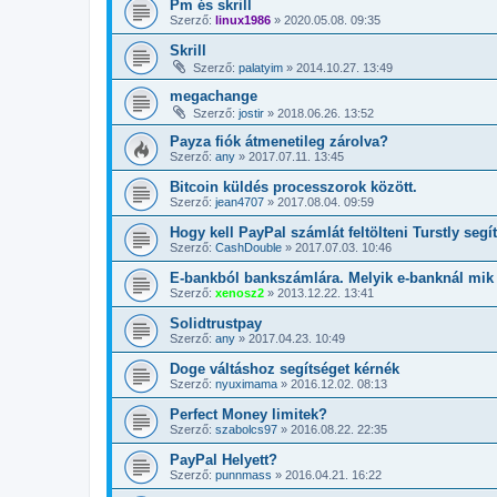
Pm és skrill
Szerző:
linux1986
»
2020.05.08. 09:35
Skrill
Szerző:
palatyim
»
2014.10.27. 13:49
megachange
Szerző:
jostir
»
2018.06.26. 13:52
Payza fiók átmenetileg zárolva?
Szerző:
any
»
2017.07.11. 13:45
Bitcoin küldés processzorok között.
Szerző:
jean4707
»
2017.08.04. 09:59
Hogy kell PayPal számlát feltölteni Turstly segí
Szerző:
CashDouble
»
2017.07.03. 10:46
E-bankból bankszámlára. Melyik e-banknál mik a
Szerző:
xenosz2
»
2013.12.22. 13:41
Solidtrustpay
Szerző:
any
»
2017.04.23. 10:49
Doge váltáshoz segítséget kérnék
Szerző:
nyuximama
»
2016.12.02. 08:13
Perfect Money limitek?
Szerző:
szabolcs97
»
2016.08.22. 22:35
PayPal Helyett?
Szerző:
punnmass
»
2016.04.21. 16:22