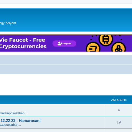
egy helyen!
 keresés
VÁLASZOK
4
al kapcsolatban...
2.22-23 - Hamarosan!
19
apcsolatban...