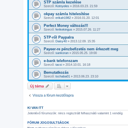
STP számla kezelése
Szerző:
Kotnyeles
»
2016.03.23. 21:59
okpay számla hitelesítése
Szerző:
erikah1982
»
2016.01.20. 12:01
Perfect Money változás!!!
Szerző:
ferikekingus
»
2015.07.26. 11:27
STP-ről Paypalra
Szerző:
Daisy40
»
2013.12.09. 15:35
Payeer-re pénzbefizetés nem érkezett meg
Szerző:
sankoran
»
2015.05.25. 19:00
e-bank telefonszam
Szerző:
tacsi
»
2014.10.01. 16:18
Bemutatkozás
Szerző:
tschaba01
»
2013.06.23. 23:10
Új téma
Vissza a fórum kezdőlapra
KI VAN ITT
Jelenlévő fórumozók: nincs regisztrált felhasználó valamint 1 vendég
FÓRUM JOGOSULTSÁGOK
Nem
nyithatsz témákat ebben a fórumban.