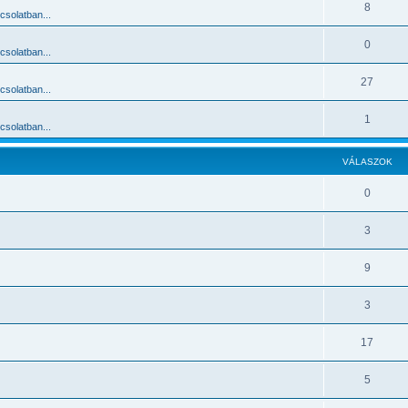
8
solatban...
0
solatban...
27
solatban...
1
solatban...
VÁLASZOK
0
3
9
3
17
5