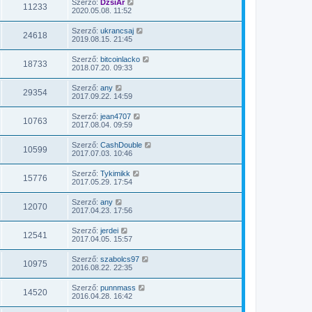
Szerző:
DzsiAr
11233
2020.05.08. 11:52
Szerző:
ukrancsaj
24618
2019.08.15. 21:45
Szerző:
bitcoinlacko
18733
2018.07.20. 09:33
Szerző:
any
29354
2017.09.22. 14:59
Szerző:
jean4707
10763
2017.08.04. 09:59
Szerző:
CashDouble
10599
2017.07.03. 10:46
Szerző:
Tykimikk
15776
2017.05.29. 17:54
Szerző:
any
12070
2017.04.23. 17:56
Szerző:
jerdei
12541
2017.04.05. 15:57
Szerző:
szabolcs97
10975
2016.08.22. 22:35
Szerző:
punnmass
14520
2016.04.28. 16:42