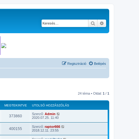
Keresés
Részletes keresés
Regisztráció
Belépés
24 téma • Oldal:
1
/
1
MEGTEKINTVE
UTOLSÓ HOZZÁSZÓLÁS
Szerző:
Admin
373860
2020.07.25. 11:40
Szerző:
raptor666
400155
2018.12.11. 23:55