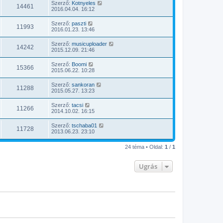
Szerző:
Kotnyeles
14461
2016.04.04. 16:12
Szerző:
paszti
11993
2016.01.23. 13:46
Szerző:
musicuploader
14242
2015.12.09. 21:46
Szerző:
Boomi
15366
2015.06.22. 10:28
Szerző:
sankoran
11288
2015.05.27. 13:23
Szerző:
tacsi
11266
2014.10.02. 16:15
Szerző:
tschaba01
11728
2013.06.23. 23:10
24 téma • Oldal:
1
/
1
Ugrás