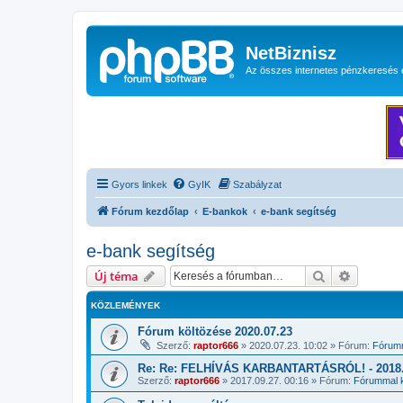
NetBiznisz
Az összes internetes pénzkeresés 
Gyors linkek
GyIK
Szabályzat
Fórum kezdőlap
E-bankok
e-bank segítség
e-bank segítség
Keresés
Részletes
Új téma
KÖZLEMÉNYEK
Fórum költözése 2020.07.23
Szerző:
raptor666
»
2020.07.23. 10:02
» Fórum:
Fórumm
Re: Re: FELHÍVÁS KARBANTARTÁSRÓL! - 2018.1
Szerző:
raptor666
»
2017.09.27. 00:16
» Fórum:
Fórummal k