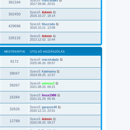
Szerző:
mark3balint
362184
2017.09.06. 20:01
Szerző:
Admin
302450
2016.10.27. 18:14
Szerző:
Musztafa
429696
2016.10.21. 13:08
Szerző:
Admin
326132
2013.12.02. 10:44
MEGTEKINTVE
UTOLSÓ HOZZÁSZÓLÁS
Szerző:
macskalady
8172
2025.06.26. 09:57
Szerző:
Katimama
39047
2024.09.25. 12:57
Szerző:
xenosz2
39267
2021.08.20. 09:21
Szerző:
linux1986
16284
2021.01.29. 05:45
Szerző:
garasos48
32626
2020.12.13. 23:01
Szerző:
Admin
12789
2020.09.25. 09:27