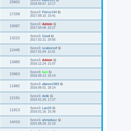
25602
2018.06.07. 12:17
Szerző:
Petrov144
17258
2017.08.10. 15:41
Szerző:
Admin
15097
2017.04.08. 22:27
Szerző:
Gisell
13222
2017.02.21. 20:55
Szerző:
szabozsef
12445
2017.01.04. 11:01
Szerző:
Admin
13985
2016.12.24. 21:07
Szerző:
luci
15963
2016.06.13. 19:14
Szerző:
allanon1983
11882
2016.06.01. 18:14
Szerző:
Antik
12191
2016.01.26. 17:27
Szerző:
Laci24
11813
2016.01.16. 15:36
Szerző:
ahmedusz
14410
2015.08.29. 22:10