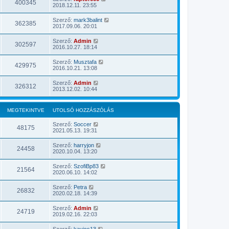
400345
2018.12.11. 23:55
Szerző:
mark3balint
362385
2017.09.06. 20:01
Szerző:
Admin
302597
2016.10.27. 18:14
Szerző:
Musztafa
429975
2016.10.21. 13:08
Szerző:
Admin
326312
2013.12.02. 10:44
MEGTEKINTVE
UTOLSÓ HOZZÁSZÓLÁS
Szerző:
Soccer
48175
2021.05.13. 19:31
Szerző:
harryjon
24458
2020.10.04. 13:20
Szerző:
SzofiBp83
21564
2020.06.10. 14:02
Szerző:
Petra
26832
2020.02.18. 14:39
Szerző:
Admin
24719
2019.02.16. 22:03
Szerző:
kavics13