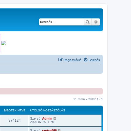
Keresés
Részletes keresés
Regisztráció
Belépés
21 téma • Oldal:
1
/
1
MEGTEKINTVE
UTOLSÓ HOZZÁSZÓLÁS
Szerző:
Admin
374124
2020.07.25. 11:40
Szerző:
raptor666