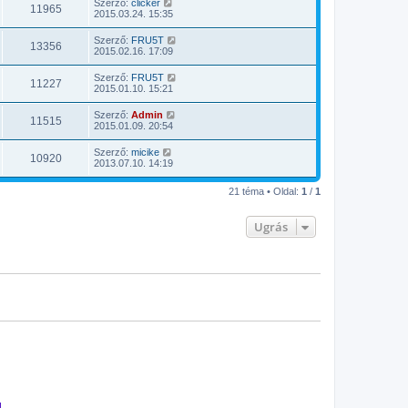
Szerző:
clicker
11965
2015.03.24. 15:35
Szerző:
FRU5T
13356
2015.02.16. 17:09
Szerző:
FRU5T
11227
2015.01.10. 15:21
Szerző:
Admin
11515
2015.01.09. 20:54
Szerző:
micike
10920
2013.07.10. 14:19
21 téma • Oldal:
1
/
1
Ugrás