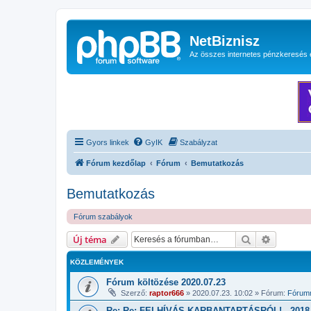
NetBiznisz
Az összes internetes pénzkeresés 
Gyors linkek
GyIK
Szabályzat
Fórum kezdőlap
Fórum
Bemutatkozás
Bemutatkozás
Fórum szabályok
Keresés
Részletes
Új téma
KÖZLEMÉNYEK
Fórum költözése 2020.07.23
Szerző:
raptor666
»
2020.07.23. 10:02
» Fórum:
Fórumm
Re: Re: FELHÍVÁS KARBANTARTÁSRÓL! - 2018.1