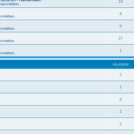
19
apcsolatban...
8
solatban...
0
solatban...
27
solatban...
1
solatban...
VÁLASZOK
2
1
0
2
2