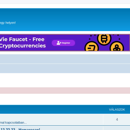
egy helyen!
 keresés
VÁLASZOK
4
al kapcsolatban...
2.22-23 - Hamarosan!