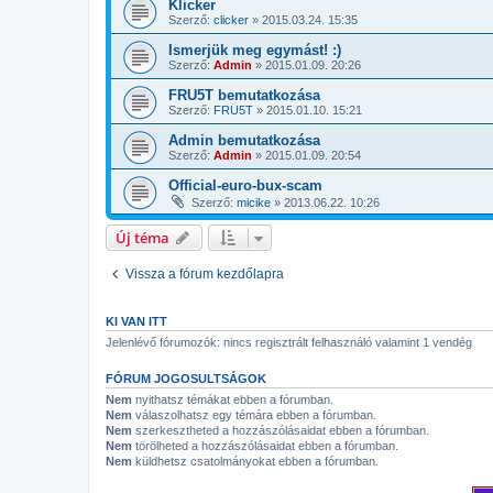
Klicker
Szerző:
clicker
»
2015.03.24. 15:35
Ismerjük meg egymást! :)
Szerző:
Admin
»
2015.01.09. 20:26
FRU5T bemutatkozása
Szerző:
FRU5T
»
2015.01.10. 15:21
Admin bemutatkozása
Szerző:
Admin
»
2015.01.09. 20:54
Official-euro-bux-scam
Szerző:
micike
»
2013.06.22. 10:26
Új téma
Vissza a fórum kezdőlapra
KI VAN ITT
Jelenlévő fórumozók: nincs regisztrált felhasználó valamint 1 vendég
FÓRUM JOGOSULTSÁGOK
Nem
nyithatsz témákat ebben a fórumban.
Nem
válaszolhatsz egy témára ebben a fórumban.
Nem
szerkesztheted a hozzászólásaidat ebben a fórumban.
Nem
törölheted a hozzászólásaidat ebben a fórumban.
Nem
küldhetsz csatolmányokat ebben a fórumban.