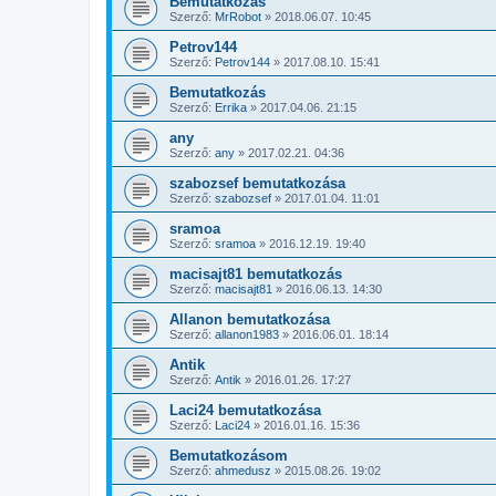
Bemutatkozás
Szerző:
MrRobot
»
2018.06.07. 10:45
Petrov144
Szerző:
Petrov144
»
2017.08.10. 15:41
Bemutatkozás
Szerző:
Errika
»
2017.04.06. 21:15
any
Szerző:
any
»
2017.02.21. 04:36
szabozsef bemutatkozása
Szerző:
szabozsef
»
2017.01.04. 11:01
sramoa
Szerző:
sramoa
»
2016.12.19. 19:40
macisajt81 bemutatkozás
Szerző:
macisajt81
»
2016.06.13. 14:30
Allanon bemutatkozása
Szerző:
allanon1983
»
2016.06.01. 18:14
Antik
Szerző:
Antik
»
2016.01.26. 17:27
Laci24 bemutatkozása
Szerző:
Laci24
»
2016.01.16. 15:36
Bemutatkozásom
Szerző:
ahmedusz
»
2015.08.26. 19:02