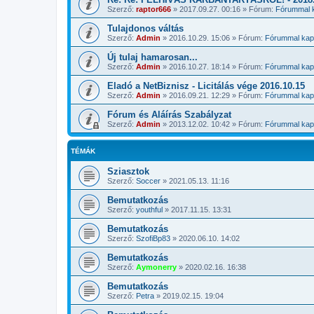
Szerző:
raptor666
»
2017.09.27. 00:16
» Fórum:
Fórummal k
Tulajdonos váltás
Szerző:
Admin
»
2016.10.29. 15:06
» Fórum:
Fórummal kapc
Új tulaj hamarosan...
Szerző:
Admin
»
2016.10.27. 18:14
» Fórum:
Fórummal kapc
Eladó a NetBiznisz - Licitálás vége 2016.10.15
Szerző:
Admin
»
2016.09.21. 12:29
» Fórum:
Fórummal kapc
Fórum és Aláírás Szabályzat
Szerző:
Admin
»
2013.12.02. 10:42
» Fórum:
Fórummal kapc
TÉMÁK
Sziasztok
Szerző:
Soccer
»
2021.05.13. 11:16
Bemutatkozás
Szerző:
youthful
»
2017.11.15. 13:31
Bemutatkozás
Szerző:
SzofiBp83
»
2020.06.10. 14:02
Bemutatkozás
Szerző:
Aymonerry
»
2020.02.16. 16:38
Bemutatkozás
Szerző:
Petra
»
2019.02.15. 19:04