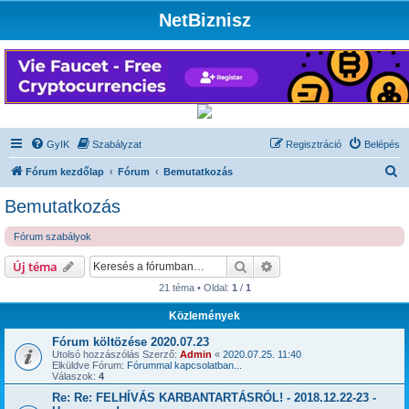
NetBiznisz
GyIK
Szabályzat
Regisztráció
Belépés
K
Fórum kezdőlap
Fórum
Bemutatkozás
e
Bemutatkozás
r
Fórum szabályok
e
s
Keresés
Részletes keresés
Új téma
é
21 téma • Oldal:
1
/
1
s
Közlemények
Fórum költözése 2020.07.23
Utolsó hozzászólás Szerző:
Admin
«
2020.07.25. 11:40
Elküldve Fórum:
Fórummal kapcsolatban...
Válaszok:
4
Re: Re: FELHÍVÁS KARBANTARTÁSRÓL! - 2018.12.22-23 -