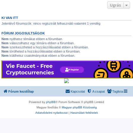
Ugrás
KI VAN ITT
Jelenlévő fórumozók: nincs regisztrált felhasználó valamint 1 vendég
FÓRUM JOGOSULTSÁGOK
Nem
nyithatsz témákat ebben a fórumban.
Nem
válaszolhatsz egy témára ebben a fórumban.
Nem
szerkesztheted a hozzászólásaidat ebben a fórumban.
Nem
törölheted a hozzászólásaidat ebben a fórumban.
Nem
küldhetsz csatolmányokat ebben a fórumban.
Fórum kezdőlap
Kapcsolat
A csapat
Taglista
Powered by
phpBB
® Forum Software © phpBB Limited
Magyar fordítás ©
Magyar phpBB Közösség
Adatvédelmi nyilatkozat
|
Használati feltételek