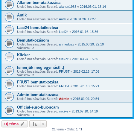
Allanon bemutatkozása
Utolsó hozzászólás Szerző:
allanon1983
«
2016.06.01. 18:14
Antik
Utolsó hozzászólás Szerző:
Antik
«
2016.01.26. 17:27
Laci24 bemutatkozása
Utolsó hozzászólás Szerző:
Laci24
«
2016.01.16. 15:36
Bemutatkozásom
Utolsó hozzászólás Szerző:
ahmedusz
«
2015.08.29. 22:10
Válaszok:
2
Klicker
Utolsó hozzászólás Szerző:
clicker
«
2015.03.24. 15:35
Ismerjük meg egymást! :)
Utolsó hozzászólás Szerző:
FRU5T
«
2015.02.16. 17:09
Válaszok:
2
FRU5T bemutatkozása
Utolsó hozzászólás Szerző:
FRU5T
«
2015.01.10. 15:21
Admin bemutatkozása
Utolsó hozzászólás Szerző:
Admin
«
2015.01.09. 20:54
Official-euro-bux-scam
Utolsó hozzászólás Szerző:
micike
«
2013.07.10. 14:19
Válaszok:
1
Új téma
21 téma • Oldal:
1
/
1