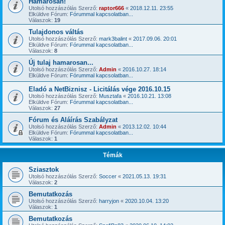
Hamarosan!
Utolsó hozzászólás Szerző:
raptor666
«
2018.12.11. 23:55
Elküldve Fórum:
Fórummal kapcsolatban...
Válaszok:
19
Tulajdonos váltás
Utolsó hozzászólás Szerző:
mark3balint
«
2017.09.06. 20:01
Elküldve Fórum:
Fórummal kapcsolatban...
Válaszok:
8
Új tulaj hamarosan...
Utolsó hozzászólás Szerző:
Admin
«
2016.10.27. 18:14
Elküldve Fórum:
Fórummal kapcsolatban...
Eladó a NetBiznisz - Licitálás vége 2016.10.15
Utolsó hozzászólás Szerző:
Musztafa
«
2016.10.21. 13:08
Elküldve Fórum:
Fórummal kapcsolatban...
Válaszok:
27
Fórum és Aláírás Szabályzat
Utolsó hozzászólás Szerző:
Admin
«
2013.12.02. 10:44
Elküldve Fórum:
Fórummal kapcsolatban...
Válaszok:
1
Témák
Sziasztok
Utolsó hozzászólás Szerző:
Soccer
«
2021.05.13. 19:31
Válaszok:
2
Bemutatkozás
Utolsó hozzászólás Szerző:
harryjon
«
2020.10.04. 13:20
Válaszok:
1
Bemutatkozás