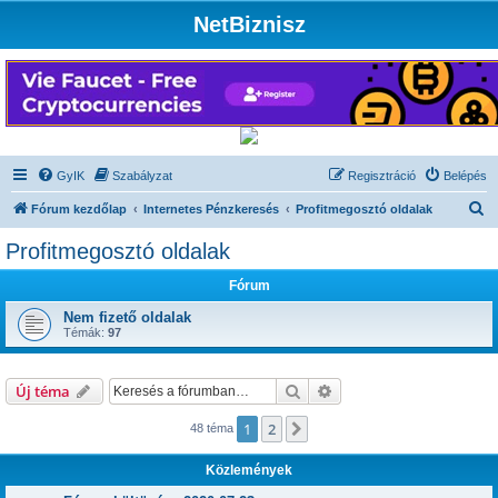
NetBiznisz
GyIK
Szabályzat
Regisztráció
Belépés
K
Fórum kezdőlap
Internetes Pénzkeresés
Profitmegosztó oldalak
e
Profitmegosztó oldalak
r
Fórum
e
s
Nem fizető oldalak
Témák:
97
é
s
Keresés
Részletes keresés
Új téma
1
2
Következő
48 téma
Közlemények