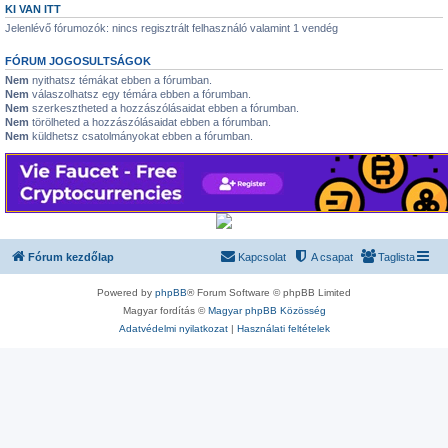
KI VAN ITT
Jelenlévő fórumozók: nincs regisztrált felhasználó valamint 1 vendég
FÓRUM JOGOSULTSÁGOK
Nem
nyithatsz témákat ebben a fórumban.
Nem
válaszolhatsz egy témára ebben a fórumban.
Nem
szerkesztheted a hozzászólásaidat ebben a fórumban.
Nem
törölheted a hozzászólásaidat ebben a fórumban.
Nem
küldhetsz csatolmányokat ebben a fórumban.
Fórum kezdőlap
Kapcsolat
A csapat
Taglista
Powered by
phpBB
® Forum Software © phpBB Limited
Magyar fordítás ©
Magyar phpBB Közösség
Adatvédelmi nyilatkozat
|
Használati feltételek