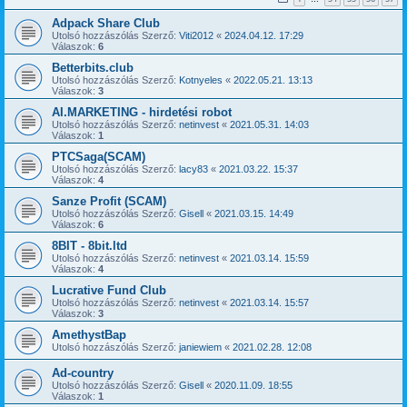
Adpack Share Club
Utolsó hozzászólás Szerző:
Viti2012
«
2024.04.12. 17:29
Válaszok:
6
Betterbits.club
Utolsó hozzászólás Szerző:
Kotnyeles
«
2022.05.21. 13:13
Válaszok:
3
AI.MARKETING - hirdetési robot
Utolsó hozzászólás Szerző:
netinvest
«
2021.05.31. 14:03
Válaszok:
1
PTCSaga(SCAM)
Utolsó hozzászólás Szerző:
lacy83
«
2021.03.22. 15:37
Válaszok:
4
Sanze Profit (SCAM)
Utolsó hozzászólás Szerző:
Gisell
«
2021.03.15. 14:49
Válaszok:
6
8BIT - 8bit.ltd
Utolsó hozzászólás Szerző:
netinvest
«
2021.03.14. 15:59
Válaszok:
4
Lucrative Fund Club
Utolsó hozzászólás Szerző:
netinvest
«
2021.03.14. 15:57
Válaszok:
3
AmethystBap
Utolsó hozzászólás Szerző:
janiewiem
«
2021.02.28. 12:08
Ad-country
Utolsó hozzászólás Szerző:
Gisell
«
2020.11.09. 18:55
Válaszok:
1