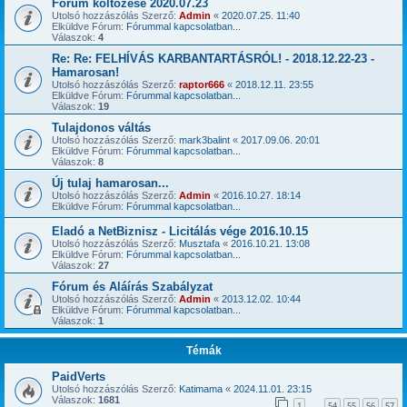
Fórum költözése 2020.07.23
Utolsó hozzászólás Szerző:
Admin
«
2020.07.25. 11:40
Elküldve Fórum:
Fórummal kapcsolatban...
Válaszok:
4
Re: Re: FELHÍVÁS KARBANTARTÁSRÓL! - 2018.12.22-23 -
Hamarosan!
Utolsó hozzászólás Szerző:
raptor666
«
2018.12.11. 23:55
Elküldve Fórum:
Fórummal kapcsolatban...
Válaszok:
19
Tulajdonos váltás
Utolsó hozzászólás Szerző:
mark3balint
«
2017.09.06. 20:01
Elküldve Fórum:
Fórummal kapcsolatban...
Válaszok:
8
Új tulaj hamarosan...
Utolsó hozzászólás Szerző:
Admin
«
2016.10.27. 18:14
Elküldve Fórum:
Fórummal kapcsolatban...
Eladó a NetBiznisz - Licitálás vége 2016.10.15
Utolsó hozzászólás Szerző:
Musztafa
«
2016.10.21. 13:08
Elküldve Fórum:
Fórummal kapcsolatban...
Válaszok:
27
Fórum és Aláírás Szabályzat
Utolsó hozzászólás Szerző:
Admin
«
2013.12.02. 10:44
Elküldve Fórum:
Fórummal kapcsolatban...
Válaszok:
1
Témák
PaidVerts
Utolsó hozzászólás Szerző:
Katimama
«
2024.11.01. 23:15
Válaszok:
1681
1
54
55
56
57
…