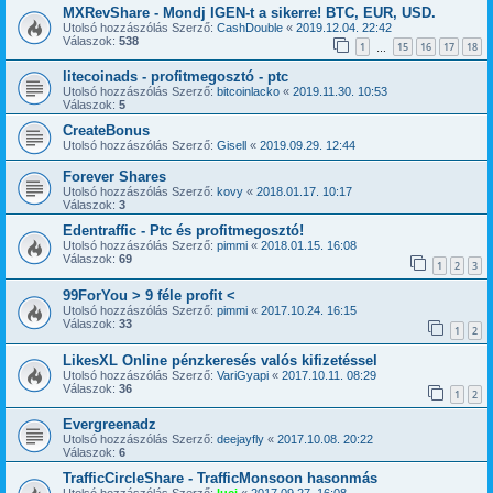
MXRevShare - Mondj IGEN-t a sikerre! BTC, EUR, USD.
Utolsó hozzászólás Szerző:
CashDouble
«
2019.12.04. 22:42
Válaszok:
538
1
15
16
17
18
…
litecoinads - profitmegosztó - ptc
Utolsó hozzászólás Szerző:
bitcoinlacko
«
2019.11.30. 10:53
Válaszok:
5
CreateBonus
Utolsó hozzászólás Szerző:
Gisell
«
2019.09.29. 12:44
Forever Shares
Utolsó hozzászólás Szerző:
kovy
«
2018.01.17. 10:17
Válaszok:
3
Edentraffic - Ptc és profitmegosztó!
Utolsó hozzászólás Szerző:
pimmi
«
2018.01.15. 16:08
Válaszok:
69
1
2
3
99ForYou > 9 féle profit <
Utolsó hozzászólás Szerző:
pimmi
«
2017.10.24. 16:15
Válaszok:
33
1
2
LikesXL Online pénzkeresés valós kifizetéssel
Utolsó hozzászólás Szerző:
VariGyapi
«
2017.10.11. 08:29
Válaszok:
36
1
2
Evergreenadz
Utolsó hozzászólás Szerző:
deejayfly
«
2017.10.08. 20:22
Válaszok:
6
TrafficCircleShare - TrafficMonsoon hasonmás