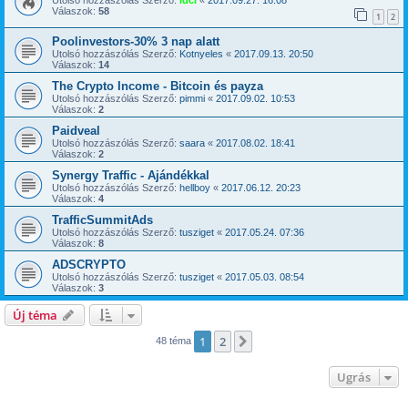
Utolsó hozzászólás Szerző:
luci
«
2017.09.27. 16:08
Válaszok:
58
1
2
Poolinvestors-30% 3 nap alatt
Utolsó hozzászólás Szerző:
Kotnyeles
«
2017.09.13. 20:50
Válaszok:
14
The Crypto Income - Bitcoin és payza
Utolsó hozzászólás Szerző:
pimmi
«
2017.09.02. 10:53
Válaszok:
2
Paidveal
Utolsó hozzászólás Szerző:
saara
«
2017.08.02. 18:41
Válaszok:
2
Synergy Traffic - Ajándékkal
Utolsó hozzászólás Szerző:
hellboy
«
2017.06.12. 20:23
Válaszok:
4
TrafficSummitAds
Utolsó hozzászólás Szerző:
tusziget
«
2017.05.24. 07:36
Válaszok:
8
ADSCRYPTO
Utolsó hozzászólás Szerző:
tusziget
«
2017.05.03. 08:54
Válaszok:
3
Új téma
1
2
Következő
48 téma
Ugrás