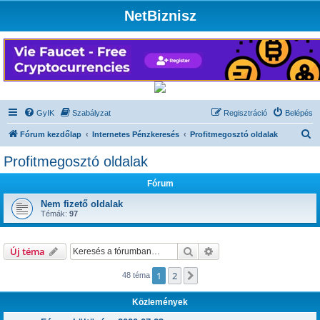
NetBiznisz
GyIK
Szabályzat
Regisztráció
Belépés
K
Fórum kezdőlap
Internetes Pénzkeresés
Profitmegosztó oldalak
e
Profitmegosztó oldalak
r
Fórum
e
s
Nem fizető oldalak
Témák:
97
é
s
Keresés
Részletes keresés
Új téma
1
2
Következő
48 téma
Közlemények