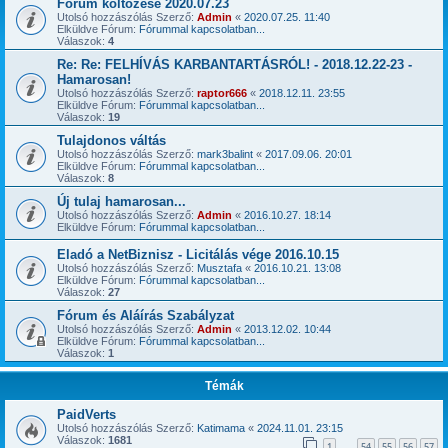
Fórum költözése 2020.07.23
Utolsó hozzászólás Szerző:
Admin
«
2020.07.25. 11:40
Elküldve Fórum:
Fórummal kapcsolatban...
Válaszok:
4
Re: Re: FELHÍVÁS KARBANTARTÁSRÓL! - 2018.12.22-23 -
Hamarosan!
Utolsó hozzászólás Szerző:
raptor666
«
2018.12.11. 23:55
Elküldve Fórum:
Fórummal kapcsolatban...
Válaszok:
19
Tulajdonos váltás
Utolsó hozzászólás Szerző:
mark3balint
«
2017.09.06. 20:01
Elküldve Fórum:
Fórummal kapcsolatban...
Válaszok:
8
Új tulaj hamarosan...
Utolsó hozzászólás Szerző:
Admin
«
2016.10.27. 18:14
Elküldve Fórum:
Fórummal kapcsolatban...
Eladó a NetBiznisz - Licitálás vége 2016.10.15
Utolsó hozzászólás Szerző:
Musztafa
«
2016.10.21. 13:08
Elküldve Fórum:
Fórummal kapcsolatban...
Válaszok:
27
Fórum és Aláírás Szabályzat
Utolsó hozzászólás Szerző:
Admin
«
2013.12.02. 10:44
Elküldve Fórum:
Fórummal kapcsolatban...
Válaszok:
1
Témák
PaidVerts
Utolsó hozzászólás Szerző:
Katimama
«
2024.11.01. 23:15
Válaszok:
1681
1
54
55
56
57
…