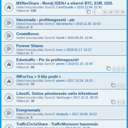
MXRevShare - Mondj IGEN-t a sikerre! BTC, EUR, USD.
Utolsó hozzászólás Szerző:
CashDouble
«
2019.12.04. 22:42
Válaszok:
538
1
15
16
17
18
…
litecoinads - profitmegosztó - ptc
Utolsó hozzászólás Szerző:
bitcoinlacko
«
2019.11.30. 10:53
Válaszok:
5
CreateBonus
Utolsó hozzászólás Szerző:
Gisell
«
2019.09.29. 12:44
Forever Shares
Utolsó hozzászólás Szerző:
kovy
«
2018.01.17. 10:17
Válaszok:
3
Edentraffic - Ptc és profitmegosztó!
Utolsó hozzászólás Szerző:
pimmi
«
2018.01.15. 16:08
Válaszok:
69
1
2
3
99ForYou > 9 féle profit <
Utolsó hozzászólás Szerző:
pimmi
«
2017.10.24. 16:15
Válaszok:
33
1
2
LikesXL Online pénzkeresés valós kifizetéssel
Utolsó hozzászólás Szerző:
VariGyapi
«
2017.10.11. 08:29
Válaszok:
36
1
2
Evergreenadz
Utolsó hozzászólás Szerző:
deejayfly
«
2017.10.08. 20:22
Válaszok:
6
TrafficCircleShare - TrafficMonsoon hasonmás