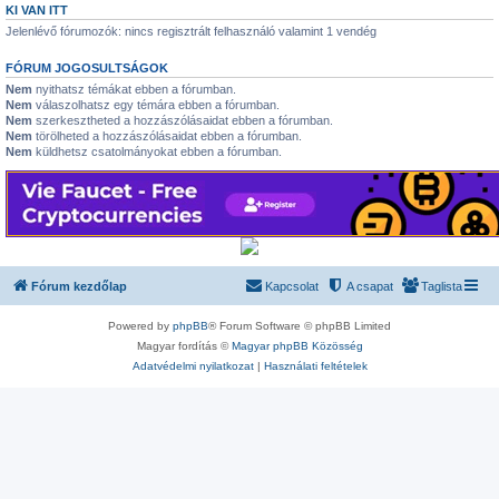
KI VAN ITT
Jelenlévő fórumozók: nincs regisztrált felhasználó valamint 1 vendég
FÓRUM JOGOSULTSÁGOK
Nem
nyithatsz témákat ebben a fórumban.
Nem
válaszolhatsz egy témára ebben a fórumban.
Nem
szerkesztheted a hozzászólásaidat ebben a fórumban.
Nem
törölheted a hozzászólásaidat ebben a fórumban.
Nem
küldhetsz csatolmányokat ebben a fórumban.
Fórum kezdőlap
Kapcsolat
A csapat
Taglista
Powered by
phpBB
® Forum Software © phpBB Limited
Magyar fordítás ©
Magyar phpBB Közösség
Adatvédelmi nyilatkozat
|
Használati feltételek