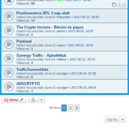
Utolsó hozzászólás Szerző:
luci
«
2017.09.27. 16:08
Válaszok:
58
1
2
Poolinvestors-30% 3 nap alatt
Utolsó hozzászólás Szerző:
Kotnyeles
«
2017.09.13. 20:50
Válaszok:
14
The Crypto Income - Bitcoin és payza
Utolsó hozzászólás Szerző:
pimmi
«
2017.09.02. 10:53
Válaszok:
2
Paidveal
Utolsó hozzászólás Szerző:
saara
«
2017.08.02. 18:41
Válaszok:
2
Synergy Traffic - Ajándékkal
Utolsó hozzászólás Szerző:
hellboy
«
2017.06.12. 20:23
Válaszok:
4
TrafficSummitAds
Utolsó hozzászólás Szerző:
tusziget
«
2017.05.24. 07:36
Válaszok:
8
ADSCRYPTO
Utolsó hozzászólás Szerző:
tusziget
«
2017.05.03. 08:54
Válaszok:
3
Új téma
1
2
Következő
48 téma
Ugrás