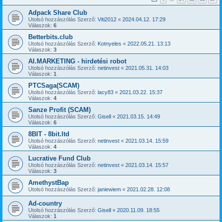
Adpack Share Club
Utolsó hozzászólás Szerző:
Viti2012
«
2024.04.12. 17:29
Válaszok:
6
Betterbits.club
Utolsó hozzászólás Szerző:
Kotnyeles
«
2022.05.21. 13:13
Válaszok:
3
AI.MARKETING - hirdetési robot
Utolsó hozzászólás Szerző:
netinvest
«
2021.05.31. 14:03
Válaszok:
1
PTCSaga(SCAM)
Utolsó hozzászólás Szerző:
lacy83
«
2021.03.22. 15:37
Válaszok:
4
Sanze Profit (SCAM)
Utolsó hozzászólás Szerző:
Gisell
«
2021.03.15. 14:49
Válaszok:
6
8BIT - 8bit.ltd
Utolsó hozzászólás Szerző:
netinvest
«
2021.03.14. 15:59
Válaszok:
4
Lucrative Fund Club
Utolsó hozzászólás Szerző:
netinvest
«
2021.03.14. 15:57
Válaszok:
3
AmethystBap
Utolsó hozzászólás Szerző:
janiewiem
«
2021.02.28. 12:08
Ad-country
Utolsó hozzászólás Szerző:
Gisell
«
2020.11.09. 18:55
Válaszok:
1