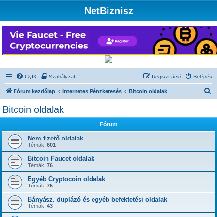
NetBiznisz
GyIK
Szabályzat
Regisztráció
Belépés
K
Fórum kezdőlap
Internetes Pénzkeresés
Bitcoin oldalak
e
Bitcoin oldalak
r
Fórum
e
s
Nem fizető oldalak
Témák:
601
é
Bitcoin Faucet oldalak
s
Témák:
76
Egyéb Cryptocoin oldalak
Témák:
75
Bányász, duplázó és egyéb befektetési oldalak
Témák:
43