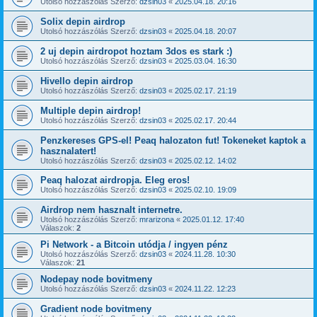
Utolsó hozzászólás Szerző:
dzsin03
«
2025.04.18. 20:16
Solix depin airdrop
Utolsó hozzászólás Szerző:
dzsin03
«
2025.04.18. 20:07
2 uj depin airdropot hoztam 3dos es stark :)
Utolsó hozzászólás Szerző:
dzsin03
«
2025.03.04. 16:30
Hivello depin airdrop
Utolsó hozzászólás Szerző:
dzsin03
«
2025.02.17. 21:19
Multiple depin airdrop!
Utolsó hozzászólás Szerző:
dzsin03
«
2025.02.17. 20:44
Penzkereses GPS-el! Peaq halozaton fut! Tokeneket kaptok a
hasznalatert!
Utolsó hozzászólás Szerző:
dzsin03
«
2025.02.12. 14:02
Peaq halozat airdropja. Eleg eros!
Utolsó hozzászólás Szerző:
dzsin03
«
2025.02.10. 19:09
Airdrop nem hasznalt internetre.
Utolsó hozzászólás Szerző:
mrarizona
«
2025.01.12. 17:40
Válaszok:
2
Pi Network - a Bitcoin utódja / ingyen pénz
Utolsó hozzászólás Szerző:
dzsin03
«
2024.11.28. 10:30
Válaszok:
21
Nodepay node bovitmeny
Utolsó hozzászólás Szerző:
dzsin03
«
2024.11.22. 12:23
Gradient node bovitmeny