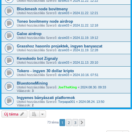
Utolsó hozzászólás Szerző:
dzsin03
«
2024.11.22. 12:22
Blockmesh node bovitmeny
Utolsó hozzászólás Szerző:
dzsin03
«
2024.11.22. 12:21
Toneo bovitmeny node airdrop
Utolsó hozzászólás Szerző:
dzsin03
«
2024.11.22. 12:18
Galxe airdrop
Utolsó hozzászólás Szerző:
dzsin03
«
2024.11.19. 19:12
Grasshoz hasonlo projektek, ingyen banyaszat
Utolsó hozzászólás Szerző:
dzsin03
«
2024.11.19. 12:28
Kereskedo bot Zignaly
Utolsó hozzászólás Szerző:
dzsin03
«
2024.11.13. 20:10
Tokero - ingyen 30 dollar kripto
Utolsó hozzászólás Szerző:
dzsin03
«
2024.10.16. 07:51
BluestoneMining
Utolsó hozzászólás Szerző:
JoeTheKing
«
2024.08.30. 09:33
Válaszok:
3
Ingyenes bányászati platformok
Utolsó hozzászólás Szerző:
Torpapa001
«
2024.08.24. 13:50
Válaszok:
2
Új téma
1
2
3
Következő
73 téma