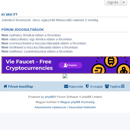
Ugrás
KI VAN ITT
Jelenlévő fórumozók: nincs regisztrált felhasználó valamint 2 vendég
FÓRUM JOGOSULTSÁGOK
Nem
nyithatsz témákat ebben a fórumban.
Nem
válaszolhatsz egy témára ebben a fórumban.
Nem
szerkesztheted a hozzászólásaidat ebben a fórumban.
Nem
törölheted a hozzászólásaidat ebben a fórumban.
Nem
küldhetsz csatolmányokat ebben a fórumban.
Fórum kezdőlap
Kapcsolat
A csapat
Taglista
Powered by
phpBB
® Forum Software © phpBB Limited
Magyar fordítás ©
Magyar phpBB Közösség
Adatvédelmi nyilatkozat
|
Használati feltételek