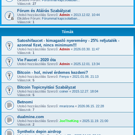
Elküldve Fórum:
Fórummal kapcsolatban...
Válaszok:
27
Fórum és Aláírás Szabályzat
Utolsó hozzászólás Szerző:
Admin
«
2013.12.02. 10:44
Elküldve Fórum:
Fórummal kapcsolatban...
Válaszok:
1
Témák
Satoshifaucet - kimagasló nyeremény - 25% refjutalék -
azonnal fizet, nincs minimum!!!
Utolsó hozzászólás Szerző:
Admin
«
2026.03.30. 11:47
Válaszok:
1
Vie Faucet - 2020 óta
Utolsó hozzászólás Szerző:
Admin
«
2025.12.01. 13:34
Bitcoin - hol, mivel érdemes kezdeni?
Utolsó hozzászólás Szerző:
Fenya
«
2021.01.06. 21:13
Válaszok:
5
Bitcoin Topicnyitási Szabályzat
Utolsó hozzászólás Szerző:
coiner
«
2015.12.27. 18:04
Válaszok:
5
Betnomi
Utolsó hozzászólás Szerző:
mrarizona
«
2026.06.15. 22:28
Válaszok:
7
dualmine.com
Utolsó hozzászólás Szerző:
JoeTheKing
«
2025.11.19. 21:00
Válaszok:
2
Synthelix depin airdrop