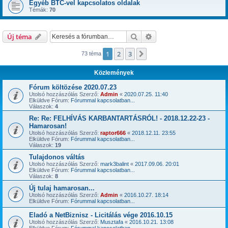
Egyéb BTC-vel kapcsolatos oldalak
Témák:
70
Keresés
Részletes keresés
Új téma
1
2
3
Következő
73 téma
Közlemények
Fórum költözése 2020.07.23
Utolsó hozzászólás Szerző:
Admin
«
2020.07.25. 11:40
Elküldve Fórum:
Fórummal kapcsolatban...
Válaszok:
4
Re: Re: FELHÍVÁS KARBANTARTÁSRÓL! - 2018.12.22-23 -
Hamarosan!
Utolsó hozzászólás Szerző:
raptor666
«
2018.12.11. 23:55
Elküldve Fórum:
Fórummal kapcsolatban...
Válaszok:
19
Tulajdonos váltás
Utolsó hozzászólás Szerző:
mark3balint
«
2017.09.06. 20:01
Elküldve Fórum:
Fórummal kapcsolatban...
Válaszok:
8
Új tulaj hamarosan...
Utolsó hozzászólás Szerző:
Admin
«
2016.10.27. 18:14
Elküldve Fórum:
Fórummal kapcsolatban...
Eladó a NetBiznisz - Licitálás vége 2016.10.15
Utolsó hozzászólás Szerző:
Musztafa
«
2016.10.21. 13:08