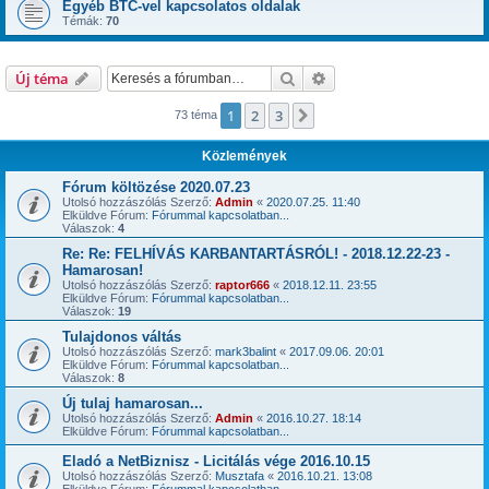
Egyéb BTC-vel kapcsolatos oldalak
Témák:
70
Keresés
Részletes keresés
Új téma
1
2
3
Következő
73 téma
Közlemények
Fórum költözése 2020.07.23
Utolsó hozzászólás Szerző:
Admin
«
2020.07.25. 11:40
Elküldve Fórum:
Fórummal kapcsolatban...
Válaszok:
4
Re: Re: FELHÍVÁS KARBANTARTÁSRÓL! - 2018.12.22-23 -
Hamarosan!
Utolsó hozzászólás Szerző:
raptor666
«
2018.12.11. 23:55
Elküldve Fórum:
Fórummal kapcsolatban...
Válaszok:
19
Tulajdonos váltás
Utolsó hozzászólás Szerző:
mark3balint
«
2017.09.06. 20:01
Elküldve Fórum:
Fórummal kapcsolatban...
Válaszok:
8
Új tulaj hamarosan...
Utolsó hozzászólás Szerző:
Admin
«
2016.10.27. 18:14
Elküldve Fórum:
Fórummal kapcsolatban...
Eladó a NetBiznisz - Licitálás vége 2016.10.15
Utolsó hozzászólás Szerző:
Musztafa
«
2016.10.21. 13:08