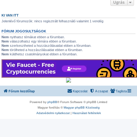
Ugrás
KI VAN ITT
Jelenlévő fórumozók: nincs regisztrált felhasználó valamint 1 vendég
FÓRUM JOGOSULTSÁGOK
Nem
nyithatsz témákat ebben a fórumban.
Nem
válaszolhatsz egy témára ebben a fórumban.
Nem
szerkesztheted a hozzászólásaidat ebben a fórumban.
Nem
törölheted a hozzászólásaidat ebben a fórumban.
Nem
küldhetsz csatolmányokat ebben a fórumban.
Fórum kezdőlap
Kapcsolat
A csapat
Taglista
Powered by
phpBB
® Forum Software © phpBB Limited
Magyar fordítás ©
Magyar phpBB Közösség
Adatvédelmi nyilatkozat
|
Használati feltételek