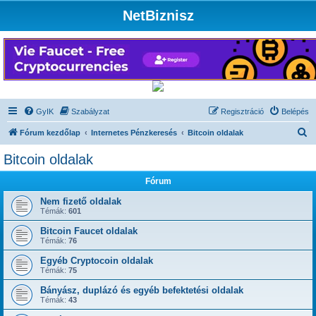
NetBiznisz
GyIK
Szabályzat
Regisztráció
Belépés
K
Fórum kezdőlap
Internetes Pénzkeresés
Bitcoin oldalak
e
Bitcoin oldalak
r
Fórum
e
s
Nem fizető oldalak
Témák:
601
é
Bitcoin Faucet oldalak
s
Témák:
76
Egyéb Cryptocoin oldalak
Témák:
75
Bányász, duplázó és egyéb befektetési oldalak
Témák:
43