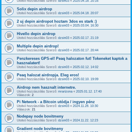
Utolsó hozzászólás Szerző:
dzsin03
«
2025.04.18. 20:16
Solix depin airdrop
Utolsó hozzászólás Szerző:
dzsin03
«
2025.04.18. 20:07
2 uj depin airdropot hoztam 3dos es stark :)
Utolsó hozzászólás Szerző:
dzsin03
«
2025.03.04. 16:30
Hivello depin airdrop
Utolsó hozzászólás Szerző:
dzsin03
«
2025.02.17. 21:19
Multiple depin airdrop!
Utolsó hozzászólás Szerző:
dzsin03
«
2025.02.17. 20:44
Penzkereses GPS-el! Peaq halozaton fut! Tokeneket kaptok a
hasznalatert!
Utolsó hozzászólás Szerző:
dzsin03
«
2025.02.12. 14:02
Peaq halozat airdropja. Eleg eros!
Utolsó hozzászólás Szerző:
dzsin03
«
2025.02.10. 19:09
Airdrop nem hasznalt internetre.
Utolsó hozzászólás Szerző:
mrarizona
«
2025.01.12. 17:40
Válaszok:
2
Pi Network - a Bitcoin utódja / ingyen pénz
Utolsó hozzászólás Szerző:
dzsin03
«
2024.11.28. 10:30
Válaszok:
21
Nodepay node bovitmeny
Utolsó hozzászólás Szerző:
dzsin03
«
2024.11.22. 12:23
Gradient node bovitmeny