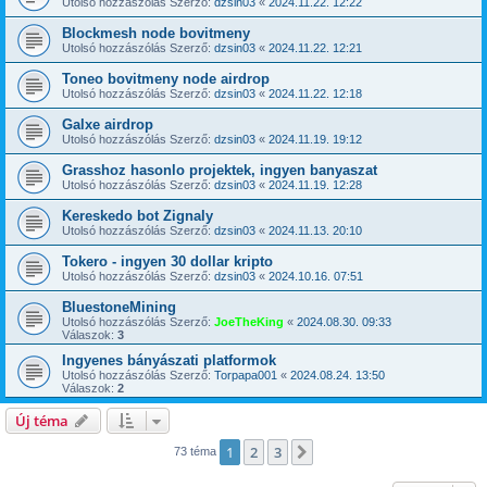
Utolsó hozzászólás Szerző:
dzsin03
«
2024.11.22. 12:22
Blockmesh node bovitmeny
Utolsó hozzászólás Szerző:
dzsin03
«
2024.11.22. 12:21
Toneo bovitmeny node airdrop
Utolsó hozzászólás Szerző:
dzsin03
«
2024.11.22. 12:18
Galxe airdrop
Utolsó hozzászólás Szerző:
dzsin03
«
2024.11.19. 19:12
Grasshoz hasonlo projektek, ingyen banyaszat
Utolsó hozzászólás Szerző:
dzsin03
«
2024.11.19. 12:28
Kereskedo bot Zignaly
Utolsó hozzászólás Szerző:
dzsin03
«
2024.11.13. 20:10
Tokero - ingyen 30 dollar kripto
Utolsó hozzászólás Szerző:
dzsin03
«
2024.10.16. 07:51
BluestoneMining
Utolsó hozzászólás Szerző:
JoeTheKing
«
2024.08.30. 09:33
Válaszok:
3
Ingyenes bányászati platformok
Utolsó hozzászólás Szerző:
Torpapa001
«
2024.08.24. 13:50
Válaszok:
2
Új téma
1
2
3
Következő
73 téma