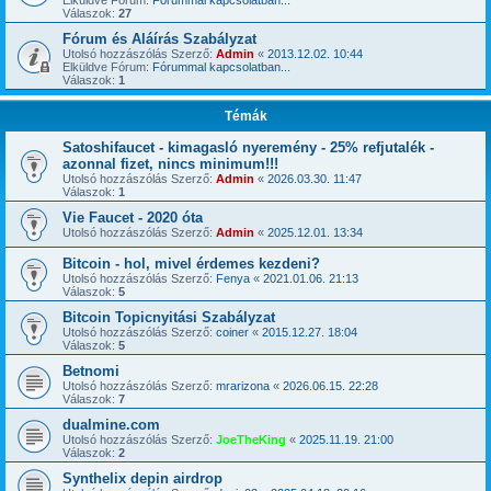
Elküldve Fórum:
Fórummal kapcsolatban...
Válaszok:
27
Fórum és Aláírás Szabályzat
Utolsó hozzászólás Szerző:
Admin
«
2013.12.02. 10:44
Elküldve Fórum:
Fórummal kapcsolatban...
Válaszok:
1
Témák
Satoshifaucet - kimagasló nyeremény - 25% refjutalék -
azonnal fizet, nincs minimum!!!
Utolsó hozzászólás Szerző:
Admin
«
2026.03.30. 11:47
Válaszok:
1
Vie Faucet - 2020 óta
Utolsó hozzászólás Szerző:
Admin
«
2025.12.01. 13:34
Bitcoin - hol, mivel érdemes kezdeni?
Utolsó hozzászólás Szerző:
Fenya
«
2021.01.06. 21:13
Válaszok:
5
Bitcoin Topicnyitási Szabályzat
Utolsó hozzászólás Szerző:
coiner
«
2015.12.27. 18:04
Válaszok:
5
Betnomi
Utolsó hozzászólás Szerző:
mrarizona
«
2026.06.15. 22:28
Válaszok:
7
dualmine.com
Utolsó hozzászólás Szerző:
JoeTheKing
«
2025.11.19. 21:00
Válaszok:
2
Synthelix depin airdrop