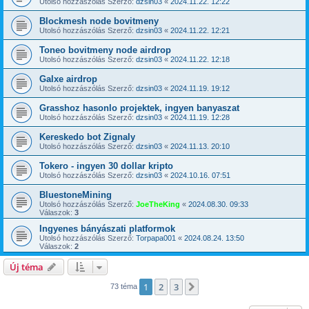
Utolsó hozzászólás Szerző:
dzsin03
«
2024.11.22. 12:22
Blockmesh node bovitmeny
Utolsó hozzászólás Szerző:
dzsin03
«
2024.11.22. 12:21
Toneo bovitmeny node airdrop
Utolsó hozzászólás Szerző:
dzsin03
«
2024.11.22. 12:18
Galxe airdrop
Utolsó hozzászólás Szerző:
dzsin03
«
2024.11.19. 19:12
Grasshoz hasonlo projektek, ingyen banyaszat
Utolsó hozzászólás Szerző:
dzsin03
«
2024.11.19. 12:28
Kereskedo bot Zignaly
Utolsó hozzászólás Szerző:
dzsin03
«
2024.11.13. 20:10
Tokero - ingyen 30 dollar kripto
Utolsó hozzászólás Szerző:
dzsin03
«
2024.10.16. 07:51
BluestoneMining
Utolsó hozzászólás Szerző:
JoeTheKing
«
2024.08.30. 09:33
Válaszok:
3
Ingyenes bányászati platformok
Utolsó hozzászólás Szerző:
Torpapa001
«
2024.08.24. 13:50
Válaszok:
2
Új téma
1
2
3
Következő
73 téma