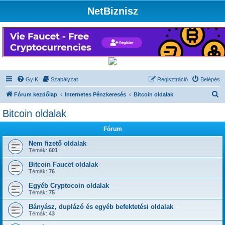
NetBiznisz
GyIK
Szabályzat
Regisztráció
Belépés
K
Fórum kezdőlap
Internetes Pénzkeresés
Bitcoin oldalak
e
Bitcoin oldalak
r
Fórum
e
s
Nem fizető oldalak
Témák:
601
é
Bitcoin Faucet oldalak
s
Témák:
76
Egyéb Cryptocoin oldalak
Témák:
75
Bányász, duplázó és egyéb befektetési oldalak
Témák:
43