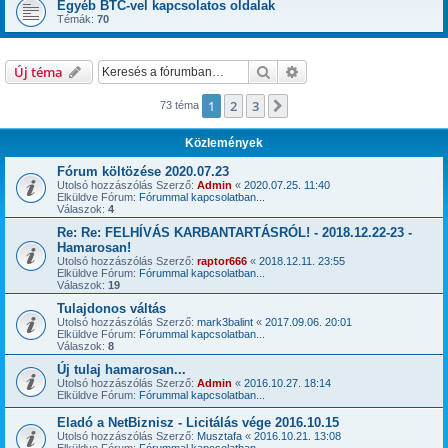
Egyéb BTC-vel kapcsolatos oldalak
Témák:
70
Keresés
Részletes keresés
Új téma
1
2
3
Következő
73 téma
Közlemények
Fórum költözése 2020.07.23
Utolsó hozzászólás Szerző:
Admin
«
2020.07.25. 11:40
Elküldve Fórum:
Fórummal kapcsolatban...
Válaszok:
4
Re: Re: FELHÍVÁS KARBANTARTÁSRÓL! - 2018.12.22-23 -
Hamarosan!
Utolsó hozzászólás Szerző:
raptor666
«
2018.12.11. 23:55
Elküldve Fórum:
Fórummal kapcsolatban...
Válaszok:
19
Tulajdonos váltás
Utolsó hozzászólás Szerző:
mark3balint
«
2017.09.06. 20:01
Elküldve Fórum:
Fórummal kapcsolatban...
Válaszok:
8
Új tulaj hamarosan...
Utolsó hozzászólás Szerző:
Admin
«
2016.10.27. 18:14
Elküldve Fórum:
Fórummal kapcsolatban...
Eladó a NetBiznisz - Licitálás vége 2016.10.15
Utolsó hozzászólás Szerző:
Musztafa
«
2016.10.21. 13:08