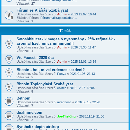
Elküldve Fórum:
Fórummal kapcsolatban...
Válaszok:
27
Fórum és Aláírás Szabályzat
Utolsó hozzászólás Szerző:
Admin
«
2013.12.02. 10:44
Elküldve Fórum:
Fórummal kapcsolatban...
Válaszok:
1
Témák
Satoshifaucet - kimagasló nyeremény - 25% refjutalék -
azonnal fizet, nincs minimum!!!
Utolsó hozzászólás Szerző:
Admin
«
2026.03.30. 11:47
Válaszok:
1
Vie Faucet - 2020 óta
Utolsó hozzászólás Szerző:
Admin
«
2025.12.01. 13:34
Bitcoin - hol, mivel érdemes kezdeni?
Utolsó hozzászólás Szerző:
Fenya
«
2021.01.06. 21:13
Válaszok:
5
Bitcoin Topicnyitási Szabályzat
Utolsó hozzászólás Szerző:
coiner
«
2015.12.27. 18:04
Válaszok:
5
Betnomi
Utolsó hozzászólás Szerző:
mrarizona
«
2026.06.15. 22:28
Válaszok:
7
dualmine.com
Utolsó hozzászólás Szerző:
JoeTheKing
«
2025.11.19. 21:00
Válaszok:
2
Synthelix depin airdrop