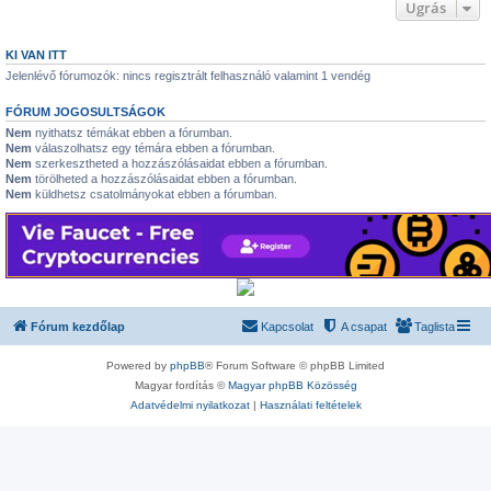
Ugrás
KI VAN ITT
Jelenlévő fórumozók: nincs regisztrált felhasználó valamint 1 vendég
FÓRUM JOGOSULTSÁGOK
Nem
nyithatsz témákat ebben a fórumban.
Nem
válaszolhatsz egy témára ebben a fórumban.
Nem
szerkesztheted a hozzászólásaidat ebben a fórumban.
Nem
törölheted a hozzászólásaidat ebben a fórumban.
Nem
küldhetsz csatolmányokat ebben a fórumban.
Fórum kezdőlap
Kapcsolat
A csapat
Taglista
Powered by
phpBB
® Forum Software © phpBB Limited
Magyar fordítás ©
Magyar phpBB Közösség
Adatvédelmi nyilatkozat
|
Használati feltételek