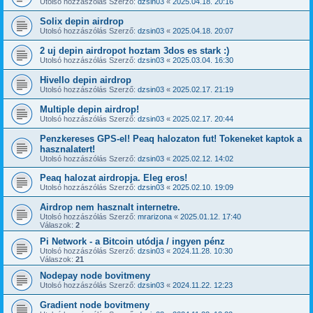
Utolsó hozzászólás Szerző:
dzsin03
«
2025.04.18. 20:16
Solix depin airdrop
Utolsó hozzászólás Szerző:
dzsin03
«
2025.04.18. 20:07
2 uj depin airdropot hoztam 3dos es stark :)
Utolsó hozzászólás Szerző:
dzsin03
«
2025.03.04. 16:30
Hivello depin airdrop
Utolsó hozzászólás Szerző:
dzsin03
«
2025.02.17. 21:19
Multiple depin airdrop!
Utolsó hozzászólás Szerző:
dzsin03
«
2025.02.17. 20:44
Penzkereses GPS-el! Peaq halozaton fut! Tokeneket kaptok a
hasznalatert!
Utolsó hozzászólás Szerző:
dzsin03
«
2025.02.12. 14:02
Peaq halozat airdropja. Eleg eros!
Utolsó hozzászólás Szerző:
dzsin03
«
2025.02.10. 19:09
Airdrop nem hasznalt internetre.
Utolsó hozzászólás Szerző:
mrarizona
«
2025.01.12. 17:40
Válaszok:
2
Pi Network - a Bitcoin utódja / ingyen pénz
Utolsó hozzászólás Szerző:
dzsin03
«
2024.11.28. 10:30
Válaszok:
21
Nodepay node bovitmeny
Utolsó hozzászólás Szerző:
dzsin03
«
2024.11.22. 12:23
Gradient node bovitmeny