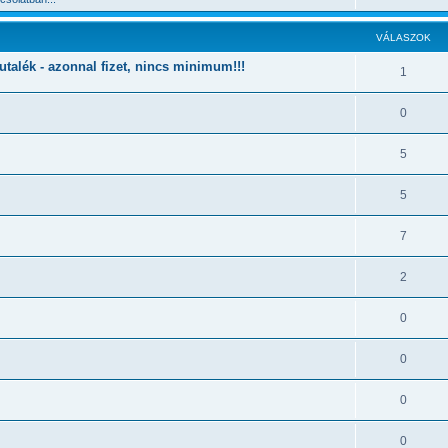
VÁLASZOK
utalék - azonnal fizet, nincs minimum!!!
1
0
5
5
7
2
0
0
0
0