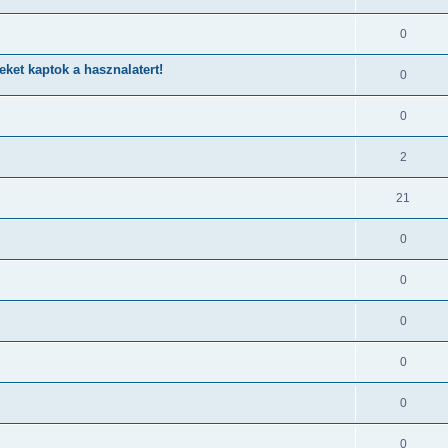
0
ket kaptok a hasznalatert!
0
0
2
21
0
0
0
0
0
0