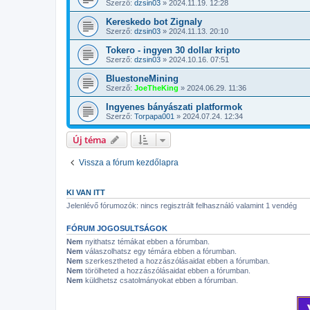
Szerző:
dzsin03
»
2024.11.19. 12:28
Kereskedo bot Zignaly
Szerző:
dzsin03
»
2024.11.13. 20:10
Tokero - ingyen 30 dollar kripto
Szerző:
dzsin03
»
2024.10.16. 07:51
BluestoneMining
Szerző:
JoeTheKing
»
2024.06.29. 11:36
Ingyenes bányászati platformok
Szerző:
Torpapa001
»
2024.07.24. 12:34
Új téma
Vissza a fórum kezdőlapra
KI VAN ITT
Jelenlévő fórumozók: nincs regisztrált felhasználó valamint 1 vendég
FÓRUM JOGOSULTSÁGOK
Nem
nyithatsz témákat ebben a fórumban.
Nem
válaszolhatsz egy témára ebben a fórumban.
Nem
szerkesztheted a hozzászólásaidat ebben a fórumban.
Nem
törölheted a hozzászólásaidat ebben a fórumban.
Nem
küldhetsz csatolmányokat ebben a fórumban.