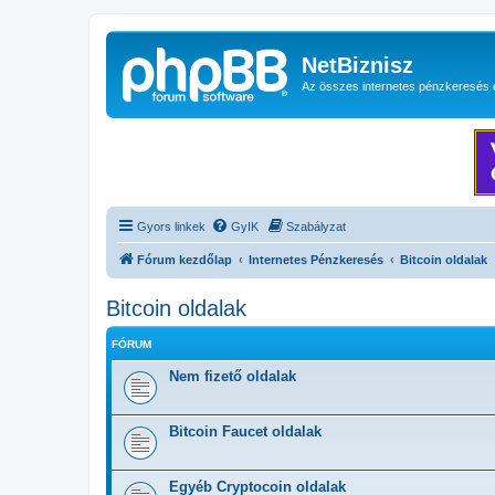
NetBiznisz
Az összes internetes pénzkeresés 
Gyors linkek
GyIK
Szabályzat
Fórum kezdőlap
Internetes Pénzkeresés
Bitcoin oldalak
Bitcoin oldalak
FÓRUM
Nem fizető oldalak
Bitcoin Faucet oldalak
Egyéb Cryptocoin oldalak