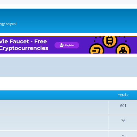
egy helyen!
TÉMÁK
601
76
75