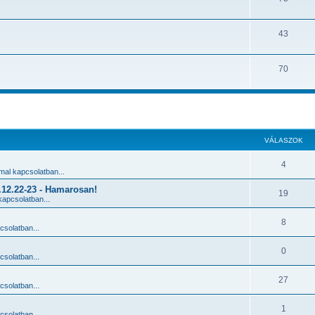
43
70
 keresés
VÁLASZOK
4
al kapcsolatban...
2.22-23 - Hamarosan!
19
apcsolatban...
8
solatban...
0
solatban...
27
solatban...
1
solatban...