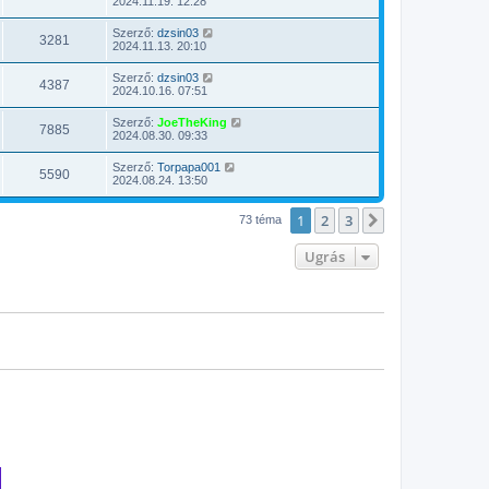
2024.11.19. 12:28
Szerző:
dzsin03
3281
2024.11.13. 20:10
Szerző:
dzsin03
4387
2024.10.16. 07:51
Szerző:
JoeTheKing
7885
2024.08.30. 09:33
Szerző:
Torpapa001
5590
2024.08.24. 13:50
1
2
3
Következő
73 téma
Ugrás