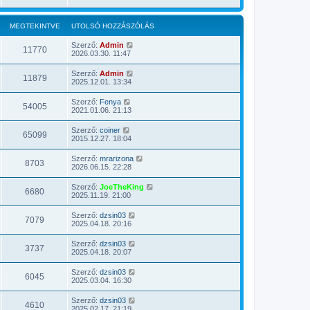
MEGTEKINTVE
UTOLSÓ HOZZÁSZÓLÁS
Szerző:
Admin
11770
2026.03.30. 11:47
Szerző:
Admin
11879
2025.12.01. 13:34
Szerző:
Fenya
54005
2021.01.06. 21:13
Szerző:
coiner
65099
2015.12.27. 18:04
Szerző:
mrarizona
8703
2026.06.15. 22:28
Szerző:
JoeTheKing
6680
2025.11.19. 21:00
Szerző:
dzsin03
7079
2025.04.18. 20:16
Szerző:
dzsin03
3737
2025.04.18. 20:07
Szerző:
dzsin03
6045
2025.03.04. 16:30
Szerző:
dzsin03
4610
2025.02.17. 21:19