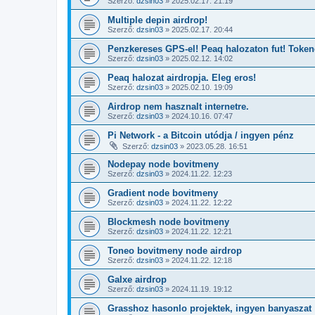
Szerző:
dzsin03
»
2025.02.17. 21:19
Multiple depin airdrop!
Szerző:
dzsin03
»
2025.02.17. 20:44
Penzkereses GPS-el! Peaq halozaton fut! Tokene
Szerző:
dzsin03
»
2025.02.12. 14:02
Peaq halozat airdropja. Eleg eros!
Szerző:
dzsin03
»
2025.02.10. 19:09
Airdrop nem hasznalt internetre.
Szerző:
dzsin03
»
2024.10.16. 07:47
Pi Network - a Bitcoin utódja / ingyen pénz
Szerző:
dzsin03
»
2023.05.28. 16:51
Nodepay node bovitmeny
Szerző:
dzsin03
»
2024.11.22. 12:23
Gradient node bovitmeny
Szerző:
dzsin03
»
2024.11.22. 12:22
Blockmesh node bovitmeny
Szerző:
dzsin03
»
2024.11.22. 12:21
Toneo bovitmeny node airdrop
Szerző:
dzsin03
»
2024.11.22. 12:18
Galxe airdrop
Szerző:
dzsin03
»
2024.11.19. 19:12
Grasshoz hasonlo projektek, ingyen banyaszat