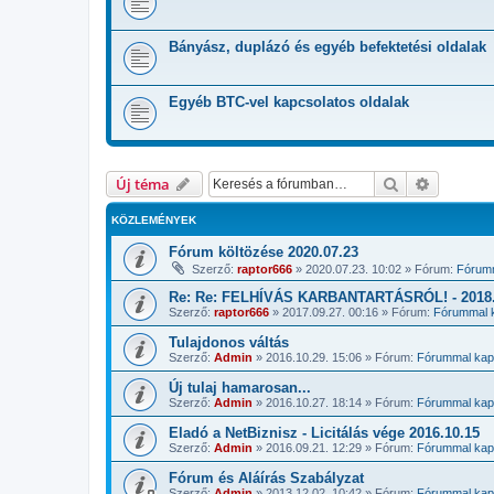
Bányász, duplázó és egyéb befektetési oldalak
Egyéb BTC-vel kapcsolatos oldalak
Keresés
Részletes
Új téma
KÖZLEMÉNYEK
Fórum költözése 2020.07.23
Szerző:
raptor666
»
2020.07.23. 10:02
» Fórum:
Fórumm
Re: Re: FELHÍVÁS KARBANTARTÁSRÓL! - 2018.1
Szerző:
raptor666
»
2017.09.27. 00:16
» Fórum:
Fórummal k
Tulajdonos váltás
Szerző:
Admin
»
2016.10.29. 15:06
» Fórum:
Fórummal kapc
Új tulaj hamarosan...
Szerző:
Admin
»
2016.10.27. 18:14
» Fórum:
Fórummal kapc
Eladó a NetBiznisz - Licitálás vége 2016.10.15
Szerző:
Admin
»
2016.09.21. 12:29
» Fórum:
Fórummal kapc
Fórum és Aláírás Szabályzat
Szerző:
Admin
»
2013.12.02. 10:42
» Fórum:
Fórummal kapc