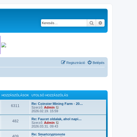
Keresés
Részletes keresés
Regisztráció
Belépés
HOZZÁSZÓLÁSOK
UTOLSÓ HOZZÁSZÓLÁS
Re: Coinster Mining Farm - 20…
6311
U
Szerző:
Admin
t
2026.02.19. 15:59
o
l
Re: Faucet oldalak, ahol napi…
482
s
U
Szerző:
Admin
ó
t
2026.03.31. 09:43
h
o
o
l
Re: Smartcryptonote
409
z
s