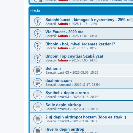
TÉMÁK
Satoshifaucet - kimagasló nyeremény - 25% refj
Szerző:
Admin
»
2025.11.27. 12:59
Vie Faucet - 2020 óta
Szerző:
Admin
»
2025.12.01. 13:34
Bitcoin - hol, mivel érdemes kezdeni?
Szerző:
Admin
»
2017.03.15. 18:59
Bitcoin Topicnyitási Szabályzat
Szerző:
Admin
»
2015.07.05. 14:43
Betnomi
Szerző:
dzsin03
»
2023.05.06. 15:25
dualmine.com
Szerző:
duneland
»
2019.11.17. 23:54
Synthelix depin airdrop
Szerző:
dzsin03
»
2025.04.18. 20:16
Solix depin airdrop
Szerző:
dzsin03
»
2025.04.18. 20:07
2 uj depin airdropot hoztam 3dos es stark :)
Szerző:
dzsin03
»
2025.03.04. 16:30
Hivello depin airdrop