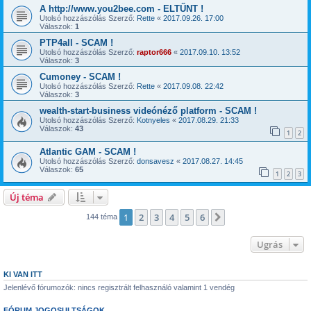
A http://www.you2bee.com - ELTŰNT !
Utolsó hozzászólás Szerző:
Rette
«
2017.09.26. 17:00
Válaszok:
1
PTP4all - SCAM !
Utolsó hozzászólás Szerző:
raptor666
«
2017.09.10. 13:52
Válaszok:
3
Cumoney - SCAM !
Utolsó hozzászólás Szerző:
Rette
«
2017.09.08. 22:42
Válaszok:
3
wealth-start-business videónéző platform - SCAM !
Utolsó hozzászólás Szerző:
Kotnyeles
«
2017.08.29. 21:33
Válaszok:
43
1
2
Atlantic GAM - SCAM !
Utolsó hozzászólás Szerző:
donsavesz
«
2017.08.27. 14:45
Válaszok:
65
1
2
3
Új téma
1
2
3
4
5
6
Következő
144 téma
Ugrás
KI VAN ITT
Jelenlévő fórumozók: nincs regisztrált felhasználó valamint 1 vendég
FÓRUM JOGOSULTSÁGOK