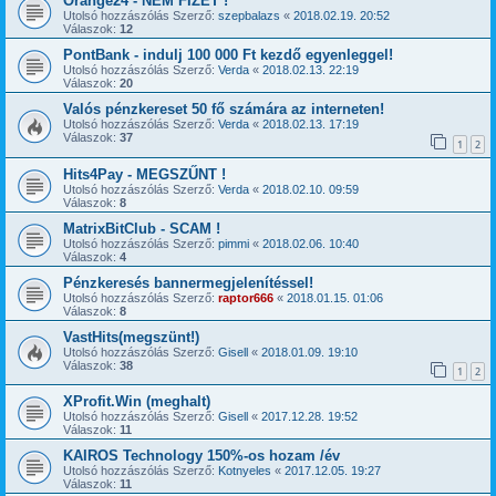
Orange24 - NEM FIZET !
Utolsó hozzászólás Szerző:
szepbalazs
«
2018.02.19. 20:52
Válaszok:
12
PontBank - indulj 100 000 Ft kezdő egyenleggel!
Utolsó hozzászólás Szerző:
Verda
«
2018.02.13. 22:19
Válaszok:
20
Valós pénzkereset 50 fő számára az interneten!
Utolsó hozzászólás Szerző:
Verda
«
2018.02.13. 17:19
Válaszok:
37
1
2
Hits4Pay - MEGSZŰNT !
Utolsó hozzászólás Szerző:
Verda
«
2018.02.10. 09:59
Válaszok:
8
MatrixBitClub - SCAM !
Utolsó hozzászólás Szerző:
pimmi
«
2018.02.06. 10:40
Válaszok:
4
Pénzkeresés bannermegjelenítéssel!
Utolsó hozzászólás Szerző:
raptor666
«
2018.01.15. 01:06
Válaszok:
8
VastHits(megszünt!)
Utolsó hozzászólás Szerző:
Gisell
«
2018.01.09. 19:10
Válaszok:
38
1
2
XProfit.Win (meghalt)
Utolsó hozzászólás Szerző:
Gisell
«
2017.12.28. 19:52
Válaszok:
11
KAIROS Technology 150%-os hozam /év
Utolsó hozzászólás Szerző:
Kotnyeles
«
2017.12.05. 19:27
Válaszok:
11