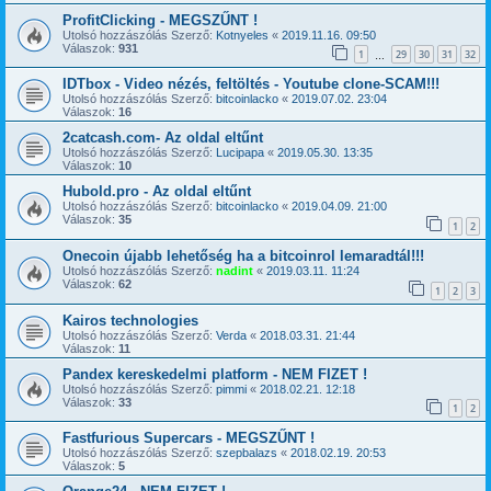
ProfitClicking - MEGSZŰNT !
Utolsó hozzászólás Szerző:
Kotnyeles
«
2019.11.16. 09:50
Válaszok:
931
1
29
30
31
32
…
IDTbox - Video nézés, feltöltés - Youtube clone-SCAM!!!
Utolsó hozzászólás Szerző:
bitcoinlacko
«
2019.07.02. 23:04
Válaszok:
16
2catcash.com- Az oldal eltűnt
Utolsó hozzászólás Szerző:
Lucipapa
«
2019.05.30. 13:35
Válaszok:
10
Hubold.pro - Az oldal eltűnt
Utolsó hozzászólás Szerző:
bitcoinlacko
«
2019.04.09. 21:00
Válaszok:
35
1
2
Onecoin újabb lehetőség ha a bitcoinrol lemaradtál!!!
Utolsó hozzászólás Szerző:
nadint
«
2019.03.11. 11:24
Válaszok:
62
1
2
3
Kairos technologies
Utolsó hozzászólás Szerző:
Verda
«
2018.03.31. 21:44
Válaszok:
11
Pandex kereskedelmi platform - NEM FIZET !
Utolsó hozzászólás Szerző:
pimmi
«
2018.02.21. 12:18
Válaszok:
33
1
2
Fastfurious Supercars - MEGSZŰNT !
Utolsó hozzászólás Szerző:
szepbalazs
«
2018.02.19. 20:53
Válaszok:
5