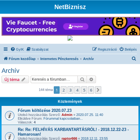
NetBiznisz
GyIK
Szabályzat
Regisztráció
Belépés
K
Fórum kezdőlap
Internetes Pénzkeresés
Archív
e
Archív
r
Keresés
Részletes keresés
Új téma
e
s
1
2
3
4
5
6
Következő
144 téma
é
Közlemények
s
Fórum költözése 2020.07.23
Utolsó hozzászólás Szerző:
Admin
«
2020.07.25. 11:40
Elküldve Fórum:
Fórummal kapcsolatban...
Válaszok:
4
Re: Re: FELHÍVÁS KARBANTARTÁSRÓL! - 2018.12.22-23 -
Hamarosan!
Utolsó hozzászólás Szerző:
raptor666
«
2018.12.11. 23:55