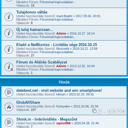
Elküldve Fórum:
Fórummal kapcsolatban...
Válaszok:
19
Tulajdonos váltás
Utolsó hozzászólás Szerző:
mark3balint
«
2017.09.06. 20:01
Elküldve Fórum:
Fórummal kapcsolatban...
Válaszok:
8
Új tulaj hamarosan...
Utolsó hozzászólás Szerző:
Admin
«
2016.10.27. 18:14
Elküldve Fórum:
Fórummal kapcsolatban...
Eladó a NetBiznisz - Licitálás vége 2016.10.15
Utolsó hozzászólás Szerző:
Musztafa
«
2016.10.21. 13:08
Elküldve Fórum:
Fórummal kapcsolatban...
Válaszok:
27
Fórum és Aláírás Szabályzat
Utolsó hozzászólás Szerző:
Admin
«
2013.12.02. 10:44
Elküldve Fórum:
Fórummal kapcsolatban...
Válaszok:
1
Témák
datebest.net - visit website and win smartphone!
Utolsó hozzászólás Szerző:
kikkan
«
2023.02.15. 09:32
GlobAllShare
Utolsó hozzászólás Szerző:
Kotnyeles
«
2021.02.06. 22:34
Válaszok:
237
1
5
6
7
8
…
Shink.in - linkrövidítés - Megszűnt
Utolsó hozzászólás Szerző:
raptor666
«
2020.04.28. 21:46
Válaszok:
7