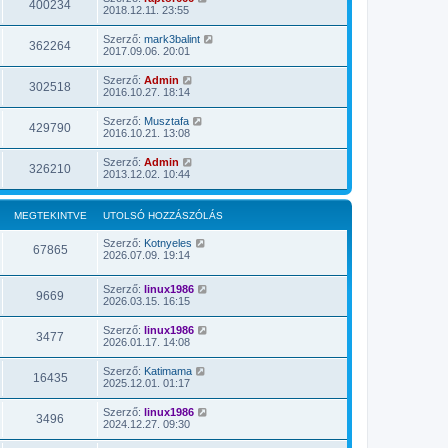
400234
2018.12.11. 23:55
Szerző:
mark3balint
362264
2017.09.06. 20:01
Szerző:
Admin
302518
2016.10.27. 18:14
Szerző:
Musztafa
429790
2016.10.21. 13:08
Szerző:
Admin
326210
2013.12.02. 10:44
MEGTEKINTVE
UTOLSÓ HOZZÁSZÓLÁS
Szerző:
Kotnyeles
67865
2026.07.09. 19:14
Szerző:
linux1986
9669
2026.03.15. 16:15
Szerző:
linux1986
3477
2026.01.17. 14:08
Szerző:
Katimama
16435
2025.12.01. 01:17
Szerző:
linux1986
3496
2024.12.27. 09:30