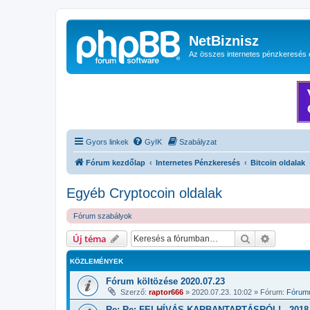
NetBiznisz
Az összes internetes pénzkeresés 
Gyors linkek
GyIK
Szabályzat
Fórum kezdőlap
Internetes Pénzkeresés
Bitcoin oldalak
Egyéb Cryptocoin oldalak
Fórum szabályok
Keresés
Részletes
Új téma
KÖZLEMÉNYEK
Fórum költözése 2020.07.23
Szerző:
raptor666
»
2020.07.23. 10:02
» Fórum:
Fórumm
Re: Re: FELHÍVÁS KARBANTARTÁSRÓL! - 2018.1