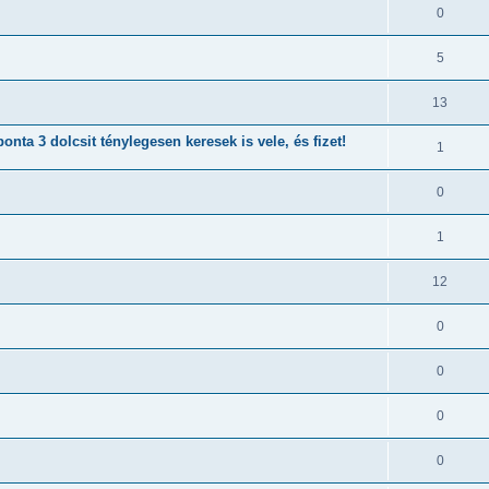
0
5
13
onta 3 dolcsit ténylegesen keresek is vele, és fizet!
1
0
1
12
0
0
0
0