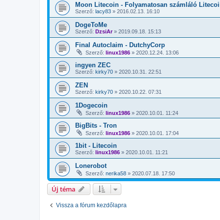
Moon Litecoin - Folyamatosan számláló Litecoi
Szerző:
lacy83
»
2016.02.13. 16:10
DogeToMe
Szerző:
DzsiAr
»
2019.09.18. 15:13
Final Autoclaim - DutchyCorp
Szerző:
linux1986
»
2020.12.24. 13:06
ingyen ZEC
Szerző:
kirky70
»
2020.10.31. 22:51
ZEN
Szerző:
kirky70
»
2020.10.22. 07:31
1Dogecoin
Szerző:
linux1986
»
2020.10.01. 11:24
BigBits - Tron
Szerző:
linux1986
»
2020.10.01. 17:04
1bit - Litecoin
Szerző:
linux1986
»
2020.10.01. 11:21
Lonerobot
Szerző:
nerika58
»
2020.07.18. 17:50
Új téma
Vissza a fórum kezdőlapra