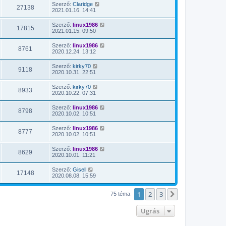
Szerző:
Claridge
27138
2021.01.16. 14:41
Szerző:
linux1986
17815
2021.01.15. 09:50
Szerző:
linux1986
8761
2020.12.24. 13:12
Szerző:
kirky70
9118
2020.10.31. 22:51
Szerző:
kirky70
8933
2020.10.22. 07:31
Szerző:
linux1986
8798
2020.10.02. 10:51
Szerző:
linux1986
8777
2020.10.02. 10:51
Szerző:
linux1986
8629
2020.10.01. 11:21
Szerző:
Gisell
17148
2020.08.08. 15:59
1
2
3
Következő
75 téma
Ugrás