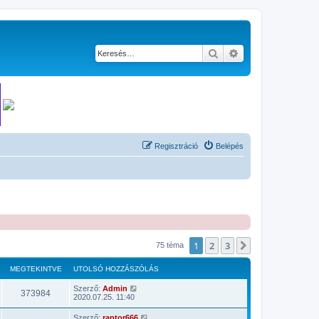
Keresés
Részletes keresés
Regisztráció
Belépés
1
2
3
Következő
75 téma
MEGTEKINTVE
UTOLSÓ HOZZÁSZÓLÁS
Szerző:
Admin
373984
2020.07.25. 11:40
Szerző:
raptor666