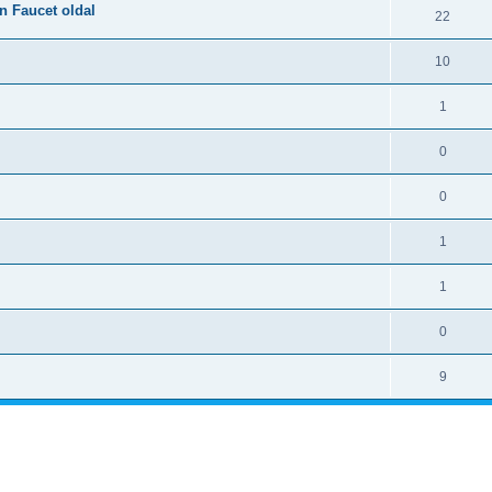
n Faucet oldal
22
10
1
0
0
1
1
0
9