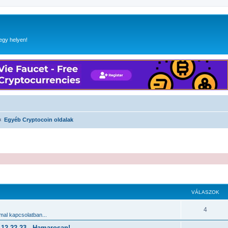
egy helyen!
Egyéb Cryptocoin oldalak
 keresés
VÁLASZOK
4
al kapcsolatban...
2.22-23 - Hamarosan!