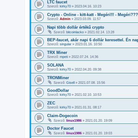
LTC faucet
Szerző:
kirky70
»
2023.04.16. 10:23
Crypto - Online - kitt-katt - Megéri!!! - Megéri???
Szerző:
Admin
»
2023.03.09. 11:57
Napi több dollár értékű crypto
Szerző:
bitcoinlacko
»
2021.02.14. 13:28
BEP-faucet, akár napi 6 dollár keresettel. Én nap
Szerző:
singular
»
2023.01.16. 10:50
TRX Miner
Szerző:
mpeti
»
2022.07.24. 14:36
SOLANA
Szerző:
kirky70
»
2022.04.20. 09:38
TRONMiner
Szerző:
Gisell
»
2021.07.08. 15:56
GoodDollar
Szerző:
kirky70
»
2021.02.10. 10:53
ZEC
Szerző:
kirky70
»
2021.01.31. 08:17
Claim-Dogecoin
Szerző:
linux1986
»
2021.01.20. 19:09
Doctor Faucet
Szerző:
linux1986
»
2021.01.20. 19:03