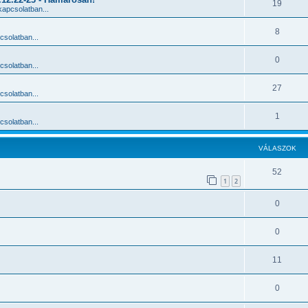
19
apcsolatban...
8
solatban...
0
solatban...
27
solatban...
1
solatban...
VÁLASZOK
52
1
2
0
0
11
0