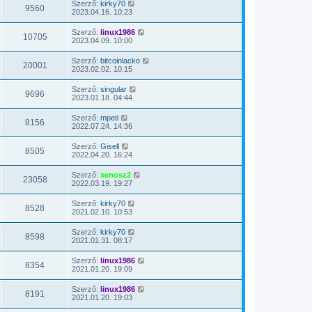
Szerző:
kirky70
9560
2023.04.16. 10:23
Szerző:
linux1986
10705
2023.04.09. 10:00
Szerző:
bitcoinlacko
20001
2023.02.02. 10:15
Szerző:
singular
9696
2023.01.18. 04:44
Szerző:
mpeti
8156
2022.07.24. 14:36
Szerző:
Gisell
8505
2022.04.20. 16:24
Szerző:
xenosz2
23058
2022.03.19. 19:27
Szerző:
kirky70
8528
2021.02.10. 10:53
Szerző:
kirky70
8598
2021.01.31. 08:17
Szerző:
linux1986
8354
2021.01.20. 19:09
Szerző:
linux1986
8191
2021.01.20. 19:03