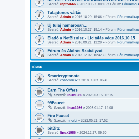
Szerző:
raptor666
»
2017.09.27. 00:16
» Fórum:
Fórummal k
Tulajdonos váltás
Szerző:
Admin
»
2016.10.29. 15:06
» Fórum:
Fórummal kapc
Új tulaj hamarosan...
Szerző:
Admin
»
2016.10.27. 18:14
» Fórum:
Fórummal kapc
Eladó a NetBiznisz - Licitálás vége 2016.10.15
Szerző:
Admin
»
2016.09.21. 12:29
» Fórum:
Fórummal kapc
Fórum és Aláírás Szabályzat
Szerző:
Admin
»
2013.12.02. 10:42
» Fórum:
Fórummal kapc
TÉMÁK
Smartcryptonote
Szerző:
csabixon32
»
2018.09.03. 06:45
Earn The Offers
Szerző:
linux1986
»
2026.03.15. 16:15
99Faucet
Szerző:
linux1986
»
2026.01.17. 14:08
Fire Faucet
Szerző:
mnorbi
»
2022.05.21. 17:52
bitBitz
Szerző:
linux1986
»
2024.12.27. 09:30