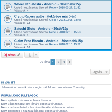
Wheel Of Satoshi - Android ~30satoshi/15p
Utolsó hozzászólás Szerző:
Rette
«
2018.03.27. 21:52
Válaszok:
4
CryptoRacers autós játék(vége máj 5-én)
Utolsó hozzászólás Szerző:
Gisell
«
2018.03.05. 18:48
Válaszok:
12
Satoshi Slots - Android ~30sth/15p
Utolsó hozzászólás Szerző:
Rette
«
2018.02.10. 15:53
Válaszok:
1
Claim Free Bitcoin - Android ~30satoshi/15p
Utolsó hozzászólás Szerző:
Rette
«
2018.02.10. 15:52
Válaszok:
10
Új téma
1
2
3
Következő
70 téma
Ugrás
KI VAN ITT
Jelenlévő fórumozók: nincs regisztrált felhasználó valamint 2 vendég
FÓRUM JOGOSULTSÁGOK
Nem
nyithatsz témákat ebben a fórumban.
Nem
válaszolhatsz egy témára ebben a fórumban.
Nem
szerkesztheted a hozzászólásaidat ebben a fórumban.
Nem
törölheted a hozzászólásaidat ebben a fórumban.