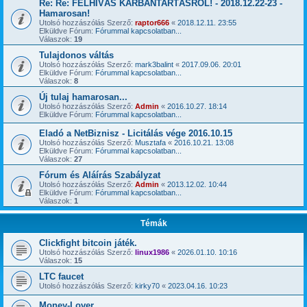
Re: Re: FELHÍVÁS KARBANTARTÁSRÓL! - 2018.12.22-23 -
Hamarosan!
Utolsó hozzászólás Szerző:
raptor666
«
2018.12.11. 23:55
Elküldve Fórum:
Fórummal kapcsolatban...
Válaszok:
19
Tulajdonos váltás
Utolsó hozzászólás Szerző:
mark3balint
«
2017.09.06. 20:01
Elküldve Fórum:
Fórummal kapcsolatban...
Válaszok:
8
Új tulaj hamarosan...
Utolsó hozzászólás Szerző:
Admin
«
2016.10.27. 18:14
Elküldve Fórum:
Fórummal kapcsolatban...
Eladó a NetBiznisz - Licitálás vége 2016.10.15
Utolsó hozzászólás Szerző:
Musztafa
«
2016.10.21. 13:08
Elküldve Fórum:
Fórummal kapcsolatban...
Válaszok:
27
Fórum és Aláírás Szabályzat
Utolsó hozzászólás Szerző:
Admin
«
2013.12.02. 10:44
Elküldve Fórum:
Fórummal kapcsolatban...
Válaszok:
1
Témák
Clickfight bitcoin játék.
Utolsó hozzászólás Szerző:
linux1986
«
2026.01.10. 10:16
Válaszok:
15
LTC faucet
Utolsó hozzászólás Szerző:
kirky70
«
2023.04.16. 10:23
Money-Lover