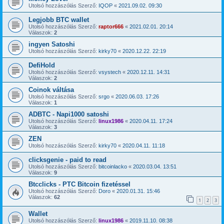
Utolsó hozzászólás Szerző:
IQOP
«
2021.09.02. 09:30
Legjobb BTC wallet
Utolsó hozzászólás Szerző:
raptor666
«
2021.02.01. 20:14
Válaszok:
2
ingyen Satoshi
Utolsó hozzászólás Szerző:
kirky70
«
2020.12.22. 22:19
DefiHold
Utolsó hozzászólás Szerző:
vsystech
«
2020.12.11. 14:31
Válaszok:
2
Coinok váltása
Utolsó hozzászólás Szerző:
srgo
«
2020.06.03. 17:26
Válaszok:
1
ADBTC - Napi1000 satoshi
Utolsó hozzászólás Szerző:
linux1986
«
2020.04.11. 17:24
Válaszok:
3
ZEN
Utolsó hozzászólás Szerző:
kirky70
«
2020.04.11. 11:18
clicksgenie - paid to read
Utolsó hozzászólás Szerző:
bitcoinlacko
«
2020.03.04. 13:51
Válaszok:
9
Btcclicks - PTC Bitcoin fizetéssel
Utolsó hozzászólás Szerző:
Doro
«
2020.01.31. 15:46
Válaszok:
62
1
2
3
Wallet
Utolsó hozzászólás Szerző:
linux1986
«
2019.11.10. 08:38