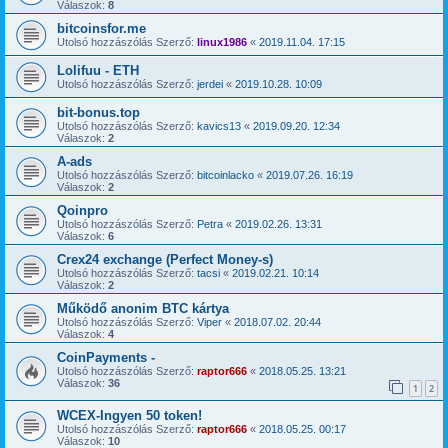
Válaszok:
8
bitcoinsfor.me
Utolsó hozzászólás Szerző:
linux1986
«
2019.11.04. 17:15
Lolifuu - ETH
Utolsó hozzászólás Szerző:
jerdei
«
2019.10.28. 10:09
bit-bonus.top
Utolsó hozzászólás Szerző:
kavics13
«
2019.09.20. 12:34
Válaszok:
2
A-ads
Utolsó hozzászólás Szerző:
bitcoinlacko
«
2019.07.26. 16:19
Válaszok:
2
Qoinpro
Utolsó hozzászólás Szerző:
Petra
«
2019.02.26. 13:31
Válaszok:
6
Crex24 exchange (Perfect Money-s)
Utolsó hozzászólás Szerző:
tacsi
«
2019.02.21. 10:14
Válaszok:
2
Működő anonim BTC kártya
Utolsó hozzászólás Szerző:
Viper
«
2018.07.02. 20:44
Válaszok:
4
CoinPayments -
Utolsó hozzászólás Szerző:
raptor666
«
2018.05.25. 13:21
Válaszok:
36
1
2
WCEX-Ingyen 50 token!
Utolsó hozzászólás Szerző:
raptor666
«
2018.05.25. 00:17
Válaszok:
10