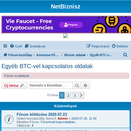
NetBiznisz
GyIK
Szabályzat
Regisztráció
Belépés
K
Fórum kezdőlap
Internetes Pénzkeresés
Bitcoin oldalak
Egyéb BTC-vel kapcsolatos oldalak
e
Egyéb BTC-vel kapcsolatos oldalak
r
Fórum szabályok
e
s
Keresés
Részletes keresés
Új téma
é
1
2
3
Következő
70 téma
s
Közlemények
Fórum költözése 2020.07.23
Utolsó hozzászólás Szerző:
Admin
«
2020.07.25. 11:40
Elküldve Fórum:
Fórummal kapcsolatban...
Válaszok:
4